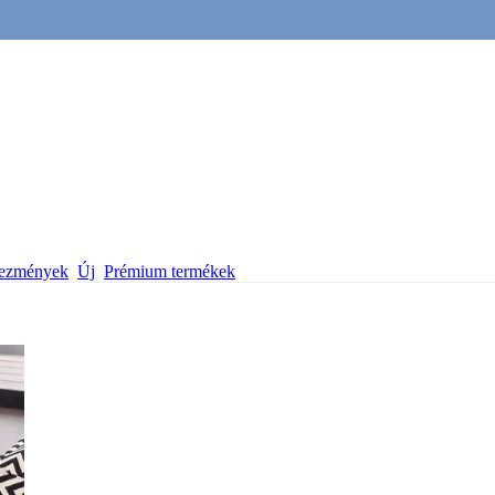
vezmények
Új
Prémium termékek