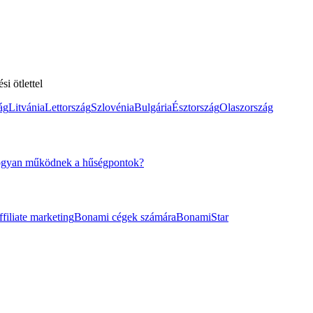
i ötlettel
ág
Litvánia
Lettország
Szlovénia
Bulgária
Észtország
Olaszország
gyan működnek a hűségpontok?
filiate marketing
Bonami cégek számára
BonamiStar