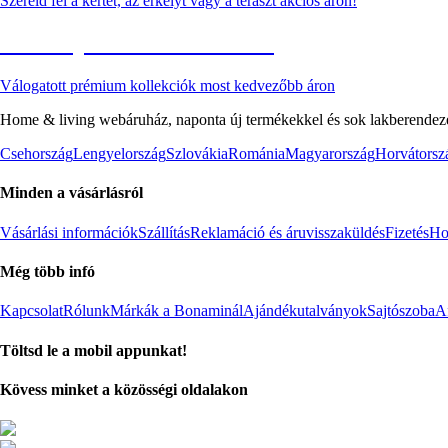
Szereld fel a kertet, az erkélyt vagy a teraszt akciós áron!
Akciós prémium termékek
Válogatott prémium kollekciók most kedvezőbb áron
Home & living webáruház, naponta új termékekkel és sok lakberendezés
Csehország
Lengyelország
Szlovákia
Románia
Magyarország
Horvátorsz
Minden a vásárlásról
Vásárlási információk
Szállítás
Reklamáció és áruvisszaküldés
Fizetés
Ho
Még több infó
Kapcsolat
Rólunk
Márkák a Bonaminál
Ajándékutalványok
Sajtószoba
Af
Töltsd le a mobil appunkat!
Kövess minket a közösségi oldalakon