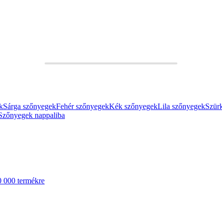
k
Sárga szőnyegek
Fehér szőnyegek
Kék szőnyegek
Lila szőnyegek
Szür
Szőnyegek nappaliba
0 000 termékre