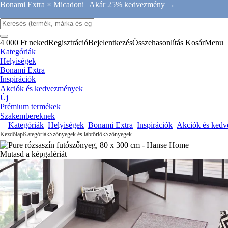
Bonami Extra × Micadoni |
Akár 25% kedvezmény →
4 000 Ft neked
Regisztráció
Bejelentkezés
Összehasonlítás
Kosár
Menu
Kategóriák
Helyiségek
Bonami Extra
Inspirációk
Akciók és kedvezmények
Új
Prémium termékek
Szakembereknek
Kategóriák
Helyiségek
Bonami Extra
Inspirációk
Akciók és ked
Kezdőlap
Kategóriák
Szőnyegek és lábtörlők
Szőnyegek
Mutasd a képgalériát