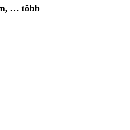
cm
, …
több