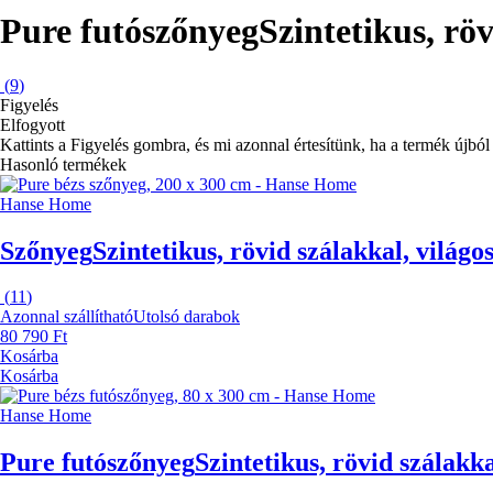
Pure futószőnyeg
Szintetikus, rö
(
9
)
Figyelés
Elfogyott
Kattints a Figyelés gombra, és mi azonnal értesítünk, ha a termék újból 
Hasonló termékek
Hanse Home
Szőnyeg
Szintetikus, rövid szálakkal, világ
(
11
)
Azonnal szállítható
Utolsó darabok
80 790 Ft
Kosárba
Kosárba
Hanse Home
Pure futószőnyeg
Szintetikus, rövid szálakk