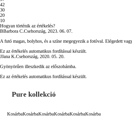
4
2
3
0
2
0
1
0
Hogyan történik az értékelés?
B
Barbora C.
Csehország
,
2023. 06. 07.
A futó magas, bolyhos, és a színe megegyezik a fotóval. Elégedett vag
Ez az értékelés automatikus fordítással készült.
J
Jana K.
Csehország
,
2020. 05. 20.
Gyönyörűen illeszkedik az előszobámba.
Ez az értékelés automatikus fordítással készült.
Pure kollekció
Kosárba
Kosárba
Kosárba
Kosárba
Kosárba
Kosárba