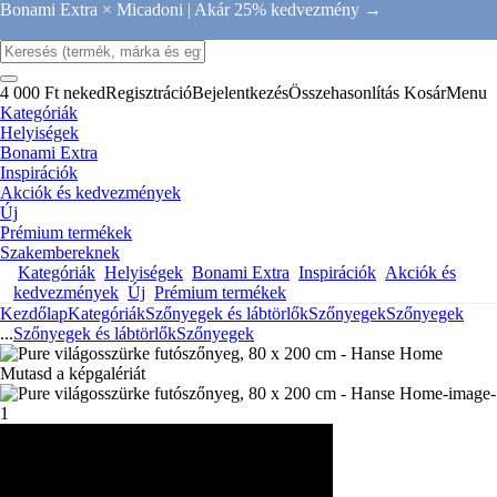
Bonami Extra × Micadoni |
Akár 25% kedvezmény →
4 000 Ft neked
Regisztráció
Bejelentkezés
Összehasonlítás
Kosár
Menu
Kategóriák
Helyiségek
Bonami Extra
Inspirációk
Akciók és kedvezmények
Új
Prémium termékek
Szakembereknek
Kategóriák
Helyiségek
Bonami Extra
Inspirációk
Akciók és
kedvezmények
Új
Prémium termékek
Kezdőlap
Kategóriák
Szőnyegek és lábtörlők
Szőnyegek
Szőnyegek
...
Szőnyegek és lábtörlők
Szőnyegek
Mutasd a képgalériát