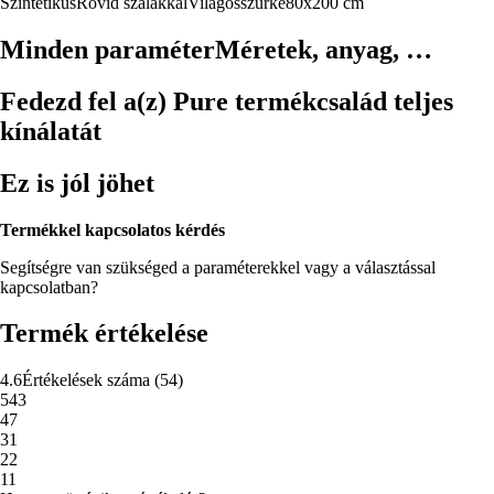
Szintetikus
Rövid szálakkal
Világosszürke
80x200 cm
Minden paraméter
Méretek, anyag, …
Fedezd fel a(z) Pure termékcsalád teljes
kínálatát
Ez is jól jöhet
Termékkel kapcsolatos kérdés
Segítségre van szükséged a paraméterekkel vagy a választással
kapcsolatban?
Termék értékelése
4.6
Értékelések száma
(
54
)
5
43
4
7
3
1
2
2
1
1