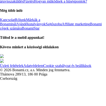
áruvisszaküldés
Fizetés
Hogyan működnek a hűségpontok?
Még több infó
Kapcsolat
Rólunk
Márkák a
Bonaminál
Ajándékutalványok
Sajtószoba
Affiliate marketing
Bonami
cégek számára
BonamiStar
Töltsd le a mobil appunkat!
Kövess minket a közösségi oldalakon
Üzleti feltételek
Adatvédelem
Cookie szabályzat és beállítások
© 2026 Bonami.cz, a.s. Minden jog fenntartva.
Thámova 289/13, 186 00 Prága
Csehország