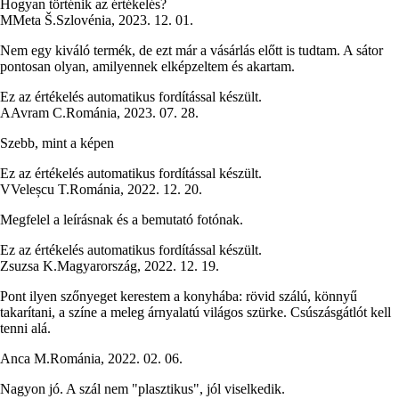
Hogyan történik az értékelés?
M
Meta Š.
Szlovénia
,
2023. 12. 01.
Nem egy kiváló termék, de ezt már a vásárlás előtt is tudtam. A sátor
pontosan olyan, amilyennek elképzeltem és akartam.
Ez az értékelés automatikus fordítással készült.
A
Avram C.
Románia
,
2023. 07. 28.
Szebb, mint a képen
Ez az értékelés automatikus fordítással készült.
V
Veleșcu T.
Románia
,
2022. 12. 20.
Megfelel a leírásnak és a bemutató fotónak.
Ez az értékelés automatikus fordítással készült.
Zsuzsa K.
Magyarország
,
2022. 12. 19.
Pont ilyen szőnyeget kerestem a konyhába: rövid szálú, könnyű
takarítani, a színe a meleg árnyalatú világos szürke. Csúszásgátlót kell
tenni alá.
Anca M.
Románia
,
2022. 02. 06.
Nagyon jó. A szál nem "plasztikus", jól viselkedik.