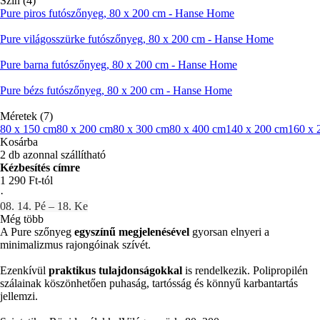
Szín (4)
Pure piros futószőnyeg, 80 x 200 cm - Hanse Home
Pure világosszürke futószőnyeg, 80 x 200 cm - Hanse Home
Pure barna futószőnyeg, 80 x 200 cm - Hanse Home
Pure bézs futószőnyeg, 80 x 200 cm - Hanse Home
Méretek (7)
80 x 150 cm
80 x 200 cm
80 x 300 cm
80 x 400 cm
140 x 200 cm
160 x 
Kosárba
2 db azonnal szállítható
Kézbesítés címre
1 290 Ft-tól
·
08. 14. Pé – 18. Ke
Még több
A Pure szőnyeg
egyszínű megjelenésével
gyorsan elnyeri a
minimalizmus rajongóinak szívét.
Ezenkívül
praktikus tulajdonságokkal
is rendelkezik. Polipropilén
szálainak köszönhetően puhaság, tartósság és könnyű karbantartás
jellemzi.