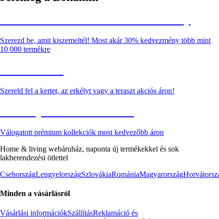
Summer Sale: Akár 30% kedvezmény
Szerezd be, amit kiszemeltél! Most akár 30% kedvezmény több mint
10 000 termékre
Kerti akciók
Szereld fel a kertet, az erkélyt vagy a teraszt akciós áron!
Akciós prémium termékek
Válogatott prémium kollekciók most kedvezőbb áron
Home & living webáruház, naponta új termékekkel és sok
lakberendezési ötlettel
Csehország
Lengyelország
Szlovákia
Románia
Magyarország
Horvátorsz
Minden a vásárlásról
Vásárlási információk
Szállítás
Reklamáció és