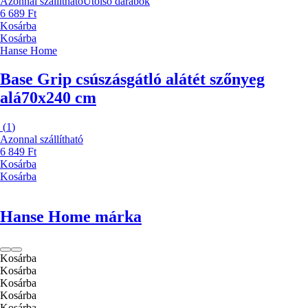
Azonnal szállítható
Utolsó darabok
6 689 Ft
Kosárba
Kosárba
Hanse Home
Base Grip csúszásgátló alátét szőnyeg
alá
70x240 cm
(
1
)
Azonnal szállítható
6 849 Ft
Kosárba
Kosárba
Hanse Home márka
Kosárba
Kosárba
Kosárba
Kosárba
Kosárba