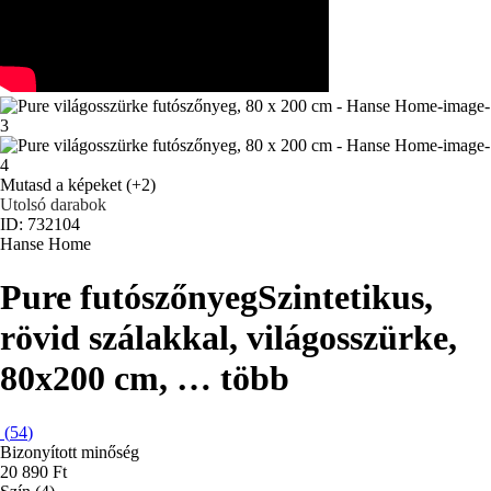
Mutasd a képeket
(+2)
Utolsó darabok
ID: 732104
Hanse Home
Pure futószőnyeg
Szintetikus,
rövid szálakkal, világosszürke,
80x200 cm
, …
több
(
54
)
Bizonyított minőség
20 890 Ft