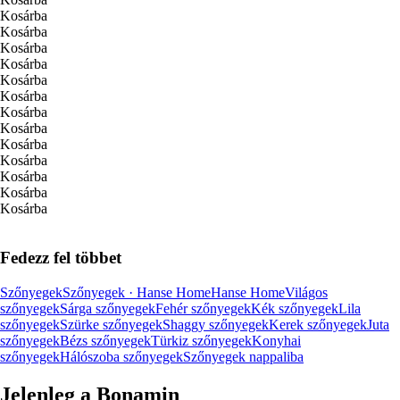
Kosárba
Kosárba
Kosárba
Kosárba
Kosárba
Kosárba
Kosárba
Kosárba
Kosárba
Kosárba
Kosárba
Kosárba
Kosárba
Fedezz fel többet
Szőnyegek
Szőnyegek · Hanse Home
Hanse Home
Világos
szőnyegek
Sárga szőnyegek
Fehér szőnyegek
Kék szőnyegek
Lila
szőnyegek
Szürke szőnyegek
Shaggy szőnyegek
Kerek szőnyegek
Juta
szőnyegek
Bézs szőnyegek
Türkiz szőnyegek
Konyhai
szőnyegek
Hálószoba szőnyegek
Szőnyegek nappaliba
Jelenleg a Bonamin