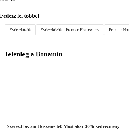
Fedezz fel többet
Evőeszközök
Evőeszközök · Premier Housewares
Premier Ho
Jelenleg a Bonamin
Summer Sale:
Akár 30%
kedvezmény
Szerezd be, amit kiszemeltél! Most akár 30% kedvezmény