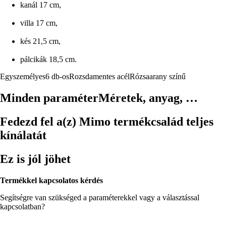
kanál 17 cm,
villa 17 cm,
kés 21,5 cm,
pálcikák 18,5 cm.
Egyszemélyes
6 db-os
Rozsdamentes acél
Rózsaarany színű
Minden paraméter
Méretek, anyag, …
Fedezd fel a(z) Mimo termékcsalád teljes
kínálatát
Ez is jól jöhet
Termékkel kapcsolatos kérdés
Segítségre van szükséged a paraméterekkel vagy a választással
kapcsolatban?