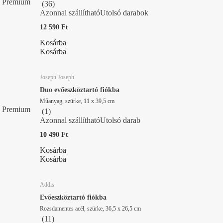
Premium
(
36
)
Azonnal szállítható
Utolsó darabok
12 590 Ft
Kosárba
Kosárba
Joseph Joseph
Duo evőeszköztartó fiókba
Műanyag, szürke, 11 x 39,5 cm
Premium
(
1
)
Azonnal szállítható
Utolsó darab
10 490 Ft
Kosárba
Kosárba
Addis
Evőeszköztartó fiókba
Rozsdamentes acél, szürke, 36,5 x 26,5 cm
(
11
)