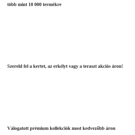
több mint 10 000 termékre
Kerti akciók
Szereld fel a kertet, az erkélyt vagy a teraszt akciós áron!
Akciós prémium
termékek
Válogatott prémium kollekciók most kedvezőbb áron