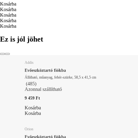
Kosárba
Kosárba
Kosárba
Kosárba
Kosárba
Ez is jól jöhet
Addis
Evőeszköztartó fiókba
Állítható, műanyag, fehér-szürke, 58,5 x 41,5 cm
(
485
)
Azonnal szállítható
9 459 Ft
Kosárba
Kosárba
Orion
Evőeszköztartó fiókba