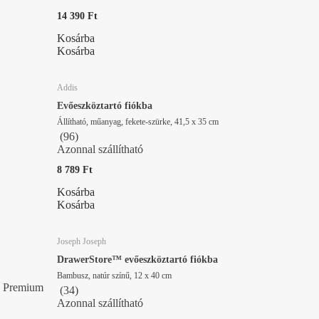
14 390 Ft
Kosárba
Kosárba
Addis
Evőeszköztartó fiókba
Állítható, műanyag, fekete-szürke, 41,5 x 35 cm
(
96
)
Azonnal szállítható
8 789 Ft
Kosárba
Kosárba
Joseph Joseph
DrawerStore™ evőeszköztartó fiókba
Bambusz, natúr színű, 12 x 40 cm
Premium
(
34
)
Azonnal szállítható