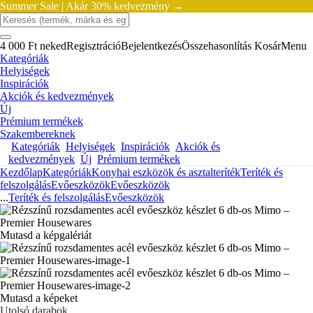
Summer Sale |
Akár 30% kedvezmény →
4 000 Ft neked
Regisztráció
Bejelentkezés
Összehasonlítás
Kosár
Menu
Kategóriák
Helyiségek
Inspirációk
Akciók és kedvezmények
Új
Prémium termékek
Szakembereknek
Kategóriák
Helyiségek
Inspirációk
Akciók és
kedvezmények
Új
Prémium termékek
Kezdőlap
Kategóriák
Konyhai eszközök és asztalteríték
Teríték és
felszolgálás
Evőeszközök
Evőeszközök
...
Teríték és felszolgálás
Evőeszközök
Mutasd a képgalériát
Mutasd a képeket
Utolsó darabok