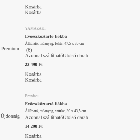
Kosárba
Kosárba
YAMAZAKI
Evőeszköztartó fiókba
Állítható, műanyag, fehér, 47,5 x 35 cm
Premium
(
6
)
Azonnal szállítható
Utolsó darab
22 490 Ft
Kosárba
Kosárba
Brandani
Evőeszköztartó fiókba
Állítható, műanyag, szürke, 39 x 43,5 cm
Újdonság
Azonnal szállítható
Utolsó darab
14 290 Ft
Kosárba