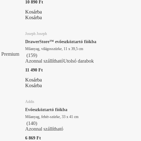
10 890 Ft
Kosárba
Kosárba
Joseph Joseph
DrawerStore™ evőeszköztartó fiókba
Műanyag, világosszürke, 11 x 39,5 cm
Premium
(
159
)
Azonnal szállítható
Utolsó darabok
11 490 Ft
Kosárba
Kosárba
Addis
Evőeszköztartó fiókba
Műanyag, fehér-szürke, 33 x 41 cm
(
140
)
Azonnal szállítható
6 869 Ft