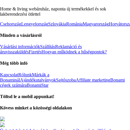
Home & living webáruház, naponta új termékekkel és sok
lakberendezési ötlettel
Csehország
Lengyelország
Szlovákia
Románia
Magyarország
Horvátorsz
Minden a vásárlásról
Vásárlási információk
Szállítás
Reklamáció és
áruvisszaküldés
Fizetés
Hogyan működnek a hűségpontok?
Még több infó
Kapcsolat
Rólunk
Márkák a
Bonaminál
Ajándékutalványok
Sajtószoba
Affiliate marketing
Bonami
cégek számára
BonamiStar
Töltsd le a mobil appunkat!
Kövess minket a közösségi oldalakon