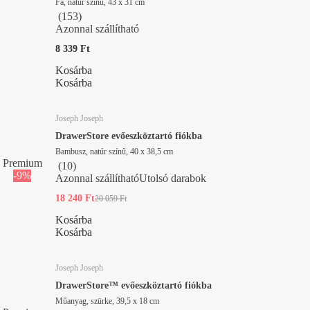
Fa, natúr színű, 43 x 31 cm
(
153
)
Azonnal szállítható
8 339 Ft
Kosárba
Kosárba
Joseph Joseph
DrawerStore evőeszköztartó fiókba
Bambusz, natúr színű, 40 x 38,5 cm
Premium
(
10
)
-9%
Azonnal szállítható
Utolsó darabok
18 240 Ft
20 059 Ft
Kosárba
Kosárba
Joseph Joseph
DrawerStore™ evőeszköztartó fiókba
Műanyag, szürke, 39,5 x 18 cm