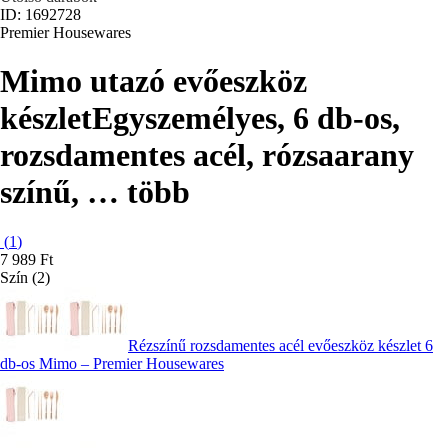
ID: 1692728
Premier Housewares
Mimo utazó evőeszköz
készlet
Egyszemélyes, 6 db-os,
rozsdamentes acél, rózsaarany
színű
, …
több
(
1
)
7 989 Ft
Szín (2)
Rézszínű rozsdamentes acél evőeszköz készlet 6
db-os Mimo – Premier Housewares