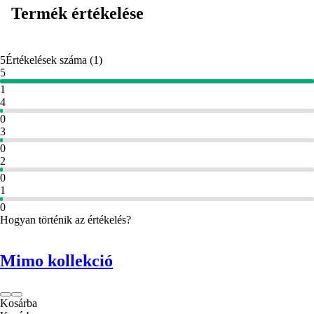
Termék értékelése
5
Értékelések száma
(
1
)
5
1
4
0
3
0
2
0
1
0
Hogyan történik az értékelés?
Mimo kollekció
Kosárba