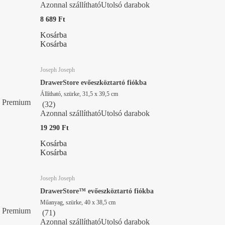
Azonnal szállítható
Utolsó darabok
8 689 Ft
Kosárba
Kosárba
Joseph Joseph
DrawerStore evőeszköztartó fiókba
Állítható, szürke, 31,5 x 39,5 cm
Premium
(
32
)
Azonnal szállítható
Utolsó darabok
19 290 Ft
Kosárba
Kosárba
Joseph Joseph
DrawerStore™ evőeszköztartó fiókba
Műanyag, szürke, 40 x 38,5 cm
Premium
(
71
)
Azonnal szállítható
Utolsó darabok