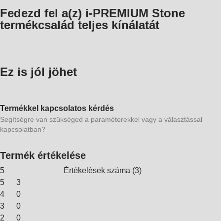
Fedezd fel a(z) i-PREMIUM Stone
termékcsalád teljes kínálatát
Ez is jól jöhet
Termékkel kapcsolatos kérdés
Segítségre van szükséged a paraméterekkel vagy a választással
kapcsolatban?
Termék értékelése
5
Értékelések száma
(
3
)
5
3
4
0
3
0
2
0