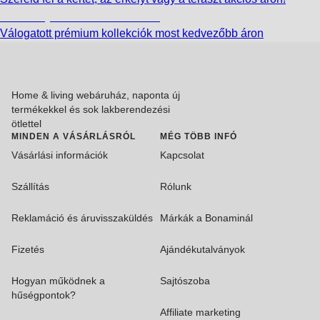
Akciós prémium termékek
Válogatott prémium kollekciók most kedvezőbb áron
Home & living webáruház, naponta új
termékekkel és sok lakberendezési
ötlettel
MINDEN A VÁSÁRLÁSRÓL
MÉG TÖBB INFÓ
Vásárlási információk
Kapcsolat
Szállítás
Rólunk
Reklamáció és áruvisszaküldés
Márkák a Bonaminál
Fizetés
Ajándékutalványok
Hogyan működnek a
Sajtószoba
hűségpontok?
Affiliate marketing