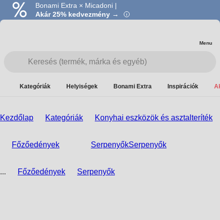
Bonami Extra × Micadoni |
Akár 25% kedvezmény →
Menu
Kategóriák
Helyiségek
Bonami Extra
Inspirációk
A
Kezdőlap
Kategóriák
Konyhai eszközök és asztalteríték
Főzőedények
Serpenyők
Serpenyők
...
Főzőedények
Serpenyők