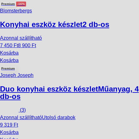
Premium
-16%
Blomsterbergs
Konyhai eszköz készlet
2 db-os
Azonnal szállítható
7 450 Ft
8 900 Ft
Kosárba
Kosárba
Premium
Joseph Joseph
Duo konyhai eszköz készlet
Műanyag, 4
db-os
(
3
)
Azonnal szállítható
Utolsó darabok
9 319 Ft
Kosárba