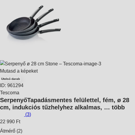
Mutasd a képeket
Utolsó darab
ID: 961294
Tescoma
Serpenyő
Tapadásmentes felülettel, fém, ø 28
cm, indukciós tűzhelyhez alkalmas
, …
több
(
3
)
22 990 Ft
Átmérő (2)