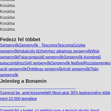
Kosárba
Kosárba
Kosárba
Kosárba
Kosárba
Fedezz fel többet
Serpenyők
Serpenyők · Tescoma
Tescoma
Szürke
serpenyők
Indukciós tűzhelyhez alkalmas serpenyők
Wok
serpenyők
Palacsintasütő serpenyők
Serpenyők kisméretű
palacsintához
Grill serpenyők
Serpenyők fedővel
Rozsdamentes
acél serpenyők
Öntöttvas serpenyők
Acél serpenyők
Titán
serpenyők
Jelenleg a Bonamin
Summer Sale: Akár 30% kedvezmény
Szerezd be, amit kiszemeltél! Most akár 30% kedvezmény több
mint 10 000 termékre
Kerti akciók
Szereld fel a kertet, az erkélyt vagy a teraszt akciós áron!