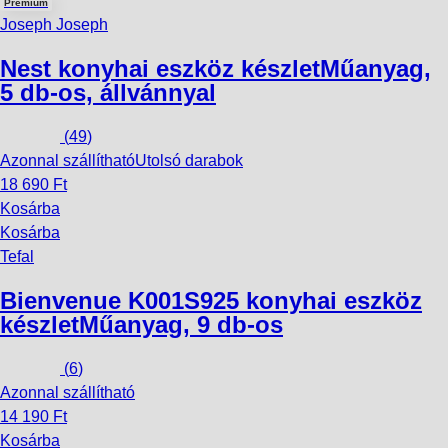
Premium
Joseph Joseph
Nest konyhai eszköz készlet
Műanyag,
5 db-os, állvánnyal
(
49
)
Azonnal szállítható
Utolsó darabok
18 690 Ft
Kosárba
Kosárba
Tefal
Bienvenue K001S925 konyhai eszköz
készlet
Műanyag, 9 db-os
(
6
)
Azonnal szállítható
14 190 Ft
Kosárba