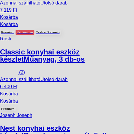
Azonnal szállítható
Utolsó darab
7 119 Ft
Kosárba
Kosárba
Premium
Kedvező ár
Csak a Bonamin
Rosti
Classic konyhai eszköz
készlet
Műanyag, 3 db-os
(
2
)
Azonnal szállítható
Utolsó darab
6 400 Ft
Kosárba
Kosárba
Premium
Joseph Joseph
Nest konyhai eszköz