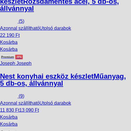
készlet
Rozsdamentes acél, 5 db-os,
állvánnyal
(
5
)
Azonnal szállítható
Utolsó darabok
22 190 Ft
Kosárba
Kosárba
Premium
-9%
Joseph Joseph
Nest konyhai eszköz készlet
Műanyag,
5 db-os, állvánnyal
(
9
)
Azonnal szállítható
Utolsó darabok
11 830 Ft
13 090 Ft
Kosárba
Kosárba