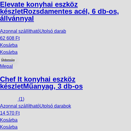
Elevate konyhai eszköz
készlet
Rozsdamentes acél, 6 db-os,
állvánnyal
Azonnal szállítható
Utolsó darab
62 608 Ft
Kosárba
Kosárba
Újdonság
Mepal
Chef It konyhai eszköz
készlet
Műanyag, 3 db-os
(
1
)
Azonnal szállítható
Utolsó darabok
14 570 Ft
Kosárba
Kosárba