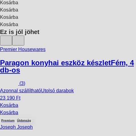
Kosárba
Kosárba
Kosárba
Kosárba
Ez is jól jöhet
Premier Housewares
Paragon konyhai eszköz készlet
Fém, 4
db-os
(
3
)
Azonnal szállítható
Utolsó darabok
23 190 Ft
Kosárba
Kosárba
Premium
Újdonság
Joseph Joseph