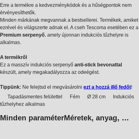
Erre a termékre a kedvezménykódok és a hűségpontok nem
érvényesíthetők.
Minden márkának megvannak a bestsellerei. Termékek, amiket
ezrével és világszerte adnak el. A cseh Tescoma esetében ez a
Premium serpenyő
, amely újonnan indukciós tűzhelyre is
alkalmas.
A termékről
Ez a masszív indukciós serpenyő
anti-stick bevonattal
készült, amely megakadályozza az odeégést.
Tippünk:
Ne felejtsd el megvásárolni
ezt a hozzá illő fedőt
!
Tapadásmentes felülettel
Fém
Ø 28 cm
Indukciós
tűzhelyhez alkalmas
Minden paraméter
Méretek, anyag, …