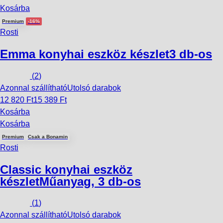
Kosárba
Premium
-16%
Rosti
Emma konyhai eszköz készlet
3 db-os
(
2
)
Azonnal szállítható
Utolsó darabok
12 820 Ft
15 389 Ft
Kosárba
Kosárba
Premium
Csak a Bonamin
Rosti
Classic konyhai eszköz
készlet
Műanyag, 3 db-os
(
1
)
Azonnal szállítható
Utolsó darabok