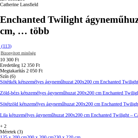
Catherine Lansfield
Enchanted Twilight ágyneműhu
cm
, …
több
(
113
)
Bizonyított minőség
10 300 Ft
Eredetileg
12 350 Ft
Megtakarítás 2 050 Ft
Szín (6)
Sötétkék kétszemélyes ágyneműhuzat 200x200 cm Enchanted Twilight 
Zöld-bézs kétszemélyes ágyneműhuzat 200x200 cm Enchanted Twilight
Sötétzöld kétszemélyes ágyneműhuzat 200x200 cm Enchanted Twilight
Lila kétszemélyes ágyneműhuzat 200x200 cm Enchanted Twilight – Ca
+
2
Méretek (3)
135 x 200 cm
200 x 200 cm
230 x 220 cm