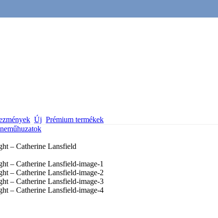
vezmények
Új
Prémium termékek
neműhuzatok