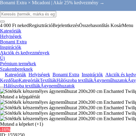
Bonami Extra × Micadoni |
Akár 25% kedvezmény →
4 000 Ft neked
Regisztráció
Bejelentkezés
Összehasonlítás
Kosár
Menu
Kategóriák
Helyiségek
Bonami Extra
Inspirációk
Akciók és kedvezmények
Új
Prémium termékek
Szakembereknek
Kategóriák
Helyiségek
Bonami Extra
Inspirációk
Akciók és ked
Kezdőlap
Kategóriák
Textíliák
Hálószoba textíliák
Ágyneműhuzatok
Ágy
...
Hálószoba textíliák
Ágyneműhuzatok
Mutasd a képgalériát
Mutasd a képeket
(+1)
-16%
ID: 1559250