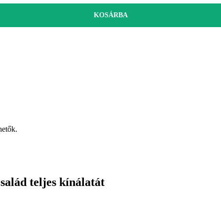
KOSÁRBA
hetők.
alád teljes kínálatát