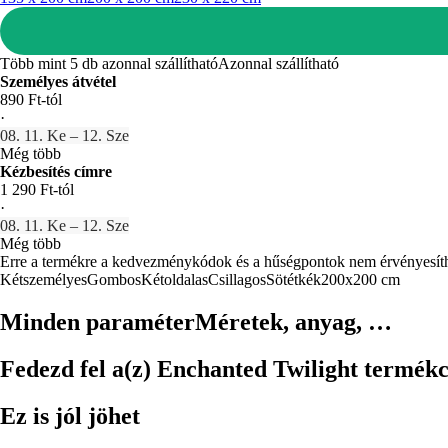
Több mint 5 db azonnal szállítható
Azonnal szállítható
Személyes átvétel
890 Ft-tól
·
08. 11. Ke – 12. Sze
Még több
Kézbesítés címre
1 290 Ft-tól
·
08. 11. Ke – 12. Sze
Még több
Erre a termékre a kedvezménykódok és a hűségpontok nem érvényesít
Kétszemélyes
Gombos
Kétoldalas
Csillagos
Sötétkék
200x200 cm
Minden paraméter
Méretek, anyag, …
Fedezd fel a(z) Enchanted Twilight termékcs
Ez is jól jöhet