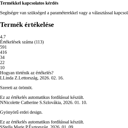
Termékkel kapcsolatos kérdés
Segítségre van szükséged a paraméterekkel vagy a választással kapcso
Termék értékelése
4.7
Értékelések száma
(
113
)
5
91
4
16
3
4
2
2
1
0
Hogyan történik az értékelés?
L
Linda Z.
Lettország
,
2026. 02. 16.
Szereti az örömöt.
Ez az értékelés automatikus fordítással készült.
N
Nicolette Catherine S.
Szlovákia
,
2026. 01. 10.
Gyönyörű erdei design.
Ez az értékelés automatikus fordítással készült.
S
Stella Marie P.
Észtország
,
2026. 01. 09.