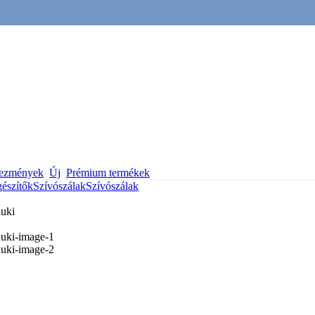
vezmények
Új
Prémium termékek
gészítők
Szívószálak
Szívószálak