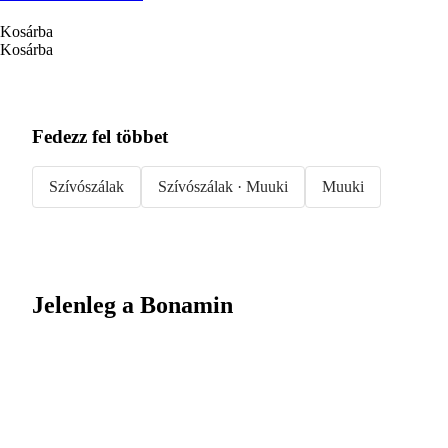
Kosárba
Kosárba
Fedezz fel többet
Szívószálak
Szívószálak · Muuki
Muuki
Jelenleg a Bonamin
Summer Sale:
Akár 30%