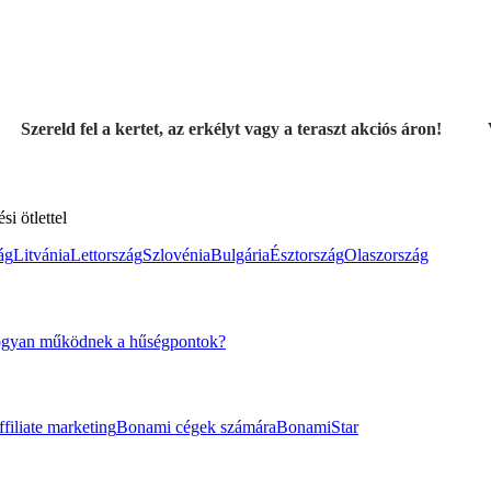
Szereld fel a kertet, az erkélyt vagy a teraszt akciós áron!
i ötlettel
ág
Litvánia
Lettország
Szlovénia
Bulgária
Észtország
Olaszország
gyan működnek a hűségpontok?
filiate marketing
Bonami cégek számára
BonamiStar