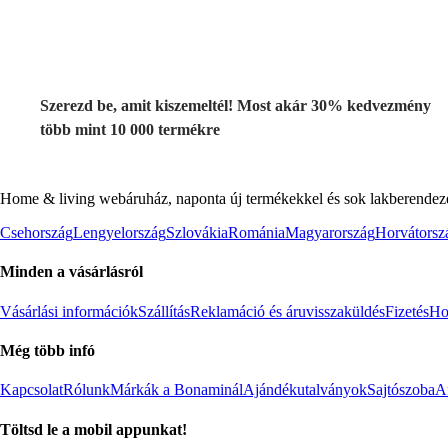
kedvezmény
Szerezd be, amit kiszemeltél! Most akár 30% kedvezmény
több mint 10 000 termékre
Home & living webáruház, naponta új termékekkel és sok lakberendezés
Csehország
Lengyelország
Szlovákia
Románia
Magyarország
Horvátorsz
Minden a vásárlásról
Vásárlási információk
Szállítás
Reklamáció és áruvisszaküldés
Fizetés
Ho
Még több infó
Kapcsolat
Rólunk
Márkák a Bonaminál
Ajándékutalványok
Sajtószoba
Af
Töltsd le a mobil appunkat!