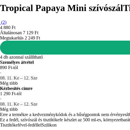
Tropical Papaya Mini szívószál
T
(
2
)
4 880 Ft
Általánosan 7 129 Ft
Megtakarítás 2 249 Ft
4 db azonnal szállítható
Személyes átvétel
890 Ft-tól
·
08. 11. Ke – 12. Sze
Még több
Kézbesítés címre
1 290 Ft-tól
·
08. 11. Ke – 12. Sze
Még több
Erre a termékre a kedvezménykódok és a hűségpontok nem érvényesít
Ez a fedél, szívószál és tisztítókefe készlet az 500 ml-es, környezetba
Tisztítókefével-fedéllel
Szilikon