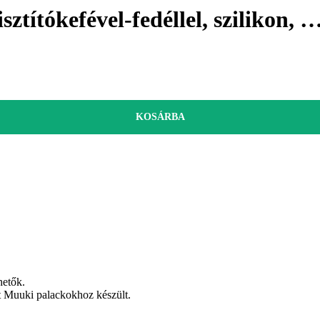
isztítókefével-fedéllel, szilikon
, 
KOSÁRBA
hetők.
rát Muuki palackokhoz készült.