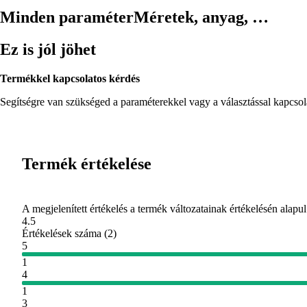
Minden paraméter
Méretek, anyag, …
Ez is jól jöhet
Termékkel kapcsolatos kérdés
Segítségre van szükséged a paraméterekkel vagy a választással kapcso
Termék értékelése
A megjelenített értékelés a termék változatainak értékelésén alapul
4.5
Értékelések száma
(
2
)
5
1
4
1
3