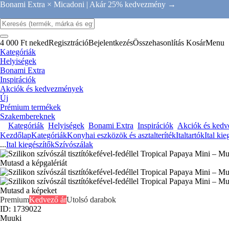
Bonami Extra × Micadoni |
Akár 25% kedvezmény →
4 000 Ft neked
Regisztráció
Bejelentkezés
Összehasonlítás
Kosár
Menu
Kategóriák
Helyiségek
Bonami Extra
Inspirációk
Akciók és kedvezmények
Új
Prémium termékek
Szakembereknek
Kategóriák
Helyiségek
Bonami Extra
Inspirációk
Akciók és ked
Kezdőlap
Kategóriák
Konyhai eszközök és asztalteríték
Italtartók
Ital kie
...
Ital kiegészítők
Szívószálak
Mutasd a képgalériát
Mutasd a képeket
Premium
Kedvező ár
Utolsó darabok
ID: 1739022
Muuki