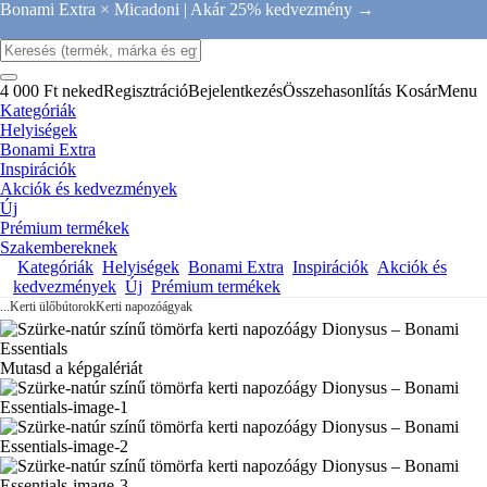
Bonami Extra × Micadoni |
Akár 25% kedvezmény →
4 000 Ft neked
Regisztráció
Bejelentkezés
Összehasonlítás
Kosár
Menu
Kategóriák
Helyiségek
Bonami Extra
Inspirációk
Akciók és kedvezmények
Új
Prémium termékek
Szakembereknek
Kategóriák
Helyiségek
Bonami Extra
Inspirációk
Akciók és
kedvezmények
Új
Prémium termékek
...
Kerti ülőbútorok
Kerti napozóágyak
Mutasd a képgalériát