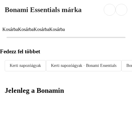
Bonami Essentials márka
Kosárba
Kosárba
Kosárba
Kosárba
Fedezz fel többet
Kerti napozóágyak
Kerti napozóágyak · Bonami Essentials
Bon
Jelenleg a Bonamin
Summer Sale:
Akár 30%