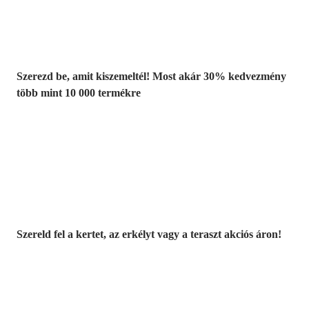
kedvezmény
Szerezd be, amit kiszemeltél! Most akár 30% kedvezmény
több mint 10 000 termékre
Kerti akciók
Szereld fel a kertet, az erkélyt vagy a teraszt akciós áron!
Akciós prémium
termékek