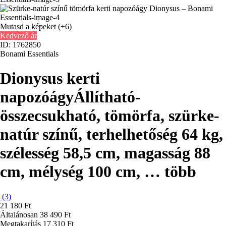
Mutasd a képeket
(+6)
Kedvező ár
ID: 1762850
Bonami Essentials
Dionysus kerti
napozóágy
Állítható-
összecsukható, tömörfa, szürke-
natúr színű, terhelhetőség 64 kg,
szélesség 58,5 cm, magasság 88
cm, mélység 100 cm
, …
több
(
3
)
21 180 Ft
Általánosan 38 490 Ft
Megtakarítás 17 310 Ft