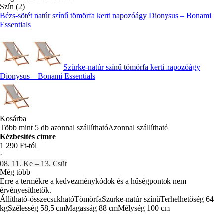
Szín (2)
Bézs-sötét natúr színű tömörfa kerti napozóágy Dionysus – Bonami
Essentials
Szürke-natúr színű tömörfa kerti napozóágy
Dionysus – Bonami Essentials
Kosárba
Több mint 5 db azonnal szállítható
Azonnal szállítható
Kézbesítés címre
1 290 Ft-tól
·
08. 11. Ke – 13. Csüt
Még több
Erre a termékre a kedvezménykódok és a hűségpontok nem
érvényesíthetők.
Állítható-összecsukható
Tömörfa
Szürke-natúr színű
Terhelhetőség 64
kg
Szélesség 58,5 cm
Magasság 88 cm
Mélység 100 cm