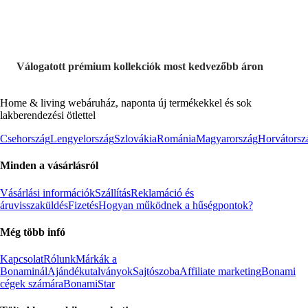
Válogatott prémium kollekciók most kedvezőbb áron
Home & living webáruház, naponta új termékekkel és sok
lakberendezési ötlettel
Csehország
Lengyelország
Szlovákia
Románia
Magyarország
Horvátorsz
Minden a vásárlásról
Vásárlási információk
Szállítás
Reklamáció és
áruvisszaküldés
Fizetés
Hogyan működnek a hűségpontok?
Még több infó
Kapcsolat
Rólunk
Márkák a
Bonaminál
Ajándékutalványok
Sajtószoba
Affiliate marketing
Bonami
cégek számára
BonamiStar