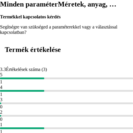
Minden paraméter
Méretek, anyag, …
Termékkel kapcsolatos kérdés
Segítségre van szükséged a paraméterekkel vagy a választással
kapcsolatban?
Termék értékelése
3.3
Értékelések száma
(
3
)
5
1
4
1
3
0
2
0
1
1