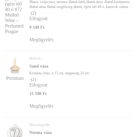
Illatos, szójaviasz, narancs illattal-fahéj illattal-ánizs illattal-kardamom
illattal-alma illattal-szegfűszeg illattal, égési idő 40 ó, kanócok száma 1
db-os, ø 6,5 cm, magasság 8 cm
(
2
)
Elfogyott
9 149 Ft
Megfigyelés
Hübsch
Sand váza
Kerámia, bézs, ø 15 cm, magasság 24 cm
Premium
(
2
)
Elfogyott
15 590 Ft
Megfigyelés
Bloomingville
Norma váza