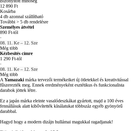
Bizonyított minőség
12 890 Ft
Kosárba
4 db azonnal szállítható
További > 5 db rendelésre
Személyes átvétel
890 Ft-tól
·
08. 11. Ke – 12. Sze
Még több
Kézbesítés címre
1 290 Ft-tól
·
08. 11. Ke – 12. Sze
Még több
A
Yamazaki
márka tervezői termékeiket új ötletekkel és kreativitással
fűszerezték meg. Ennek eredményeként esztétikus és funkcionalista
darabok jöttek létre.
Ez a japán márka eleinte vasalódeszkákat gyártott, majd a 100 éves
fennállásuk alatt kibővítették kínálatukat többszáz egyéb gyönyörű
darabbal.
Hagyd hogy a modern dizájn hullámai magukkal ragadjanak!