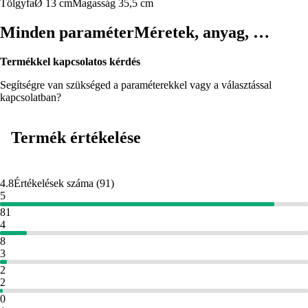
Tölgyfa
Ø 13 cm
Magasság 35,5 cm
Minden paraméter
Méretek, anyag, …
Termékkel kapcsolatos kérdés
Segítségre van szükséged a paraméterekkel vagy a választással
kapcsolatban?
Termék értékelése
4.8
Értékelések száma
(
91
)
5
81
4
8
3
2
2
0