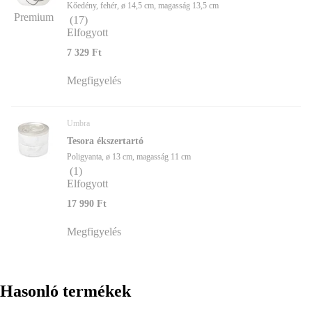
Kőedény, fehér, ø 14,5 cm, magasság 13,5 cm
Premium
(
17
)
Elfogyott
7 329 Ft
Megfigyelés
Umbra
Tesora ékszertartó
Poligyanta, ø 13 cm, magasság 11 cm
(
1
)
Elfogyott
17 990 Ft
Megfigyelés
Hasonló termékek