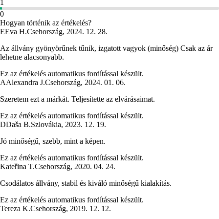
1
0
Hogyan történik az értékelés?
E
Eva H.
Csehország
,
2024. 12. 28.
Az állvány gyönyörűnek tűnik, izgatott vagyok (minőség) Csak az ár
lehetne alacsonyabb.
Ez az értékelés automatikus fordítással készült.
A
Alexandra J.
Csehország
,
2024. 01. 06.
Szeretem ezt a márkát. Teljesítette az elvárásaimat.
Ez az értékelés automatikus fordítással készült.
D
Daša B.
Szlovákia
,
2023. 12. 19.
Jó minőségű, szebb, mint a képen.
Ez az értékelés automatikus fordítással készült.
Kateřina T.
Csehország
,
2020. 04. 24.
Csodálatos állvány, stabil és kiváló minőségű kialakítás.
Ez az értékelés automatikus fordítással készült.
Tereza K.
Csehország
,
2019. 12. 12.