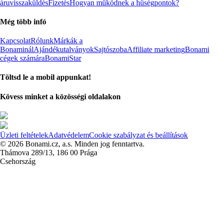
áruvisszaküldés
Fizetés
Hogyan működnek a hűségpontok?
Még több infó
Kapcsolat
Rólunk
Márkák a
Bonaminál
Ajándékutalványok
Sajtószoba
Affiliate marketing
Bonami
cégek számára
BonamiStar
Töltsd le a mobil appunkat!
Kövess minket a közösségi oldalakon
Üzleti feltételek
Adatvédelem
Cookie szabályzat és beállítások
© 2026 Bonami.cz, a.s. Minden jog fenntartva.
Thámova 289/13, 186 00 Prága
Csehország