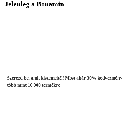
Jelenleg a Bonamin
Summer Sale:
Akár 30%
kedvezmény
Szerezd be, amit kiszemeltél! Most akár 30% kedvezmény
több mint 10 000 termékre
Kerti akciók