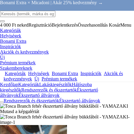
Bonami Extra × Micadoni |
Akár 25% kedvezmény →
4 000 Ft neked
Regisztráció
Bejelentkezés
Összehasonlítás
Kosár
Menu
Kategóriák
Helyiségek
Bonami Extra
Inspirációk
Akciók és kedvezmények
Új
Prémium termékek
Szakembereknek
Kategóriák
Helyiségek
Bonami Extra
Inspirációk
Akciók és
kedvezmények
Új
Prémium termékek
Kezdőlap
Kategóriák
Lakáskiegészítők
Hálószoba
kiegészítők
Rendszerezők és ékszertartók
Ékszertartó
állványok
Ékszertartó állványok
...
Rendszerezők és ékszertartók
Ékszertartó állványok
Mutasd a képgalériát