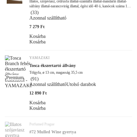
Illatos, szójaviasz, cédrusfa illattal-szantálfa illattal-mandarin illattal-
sáfrány illattal-narancsvirág illattal, égési idő 40 ó, kanócok száma 1
db-os, ø 6,5 cm, magasság 8 cm
(
33
)
Azonnal szállítható
7 279 Ft
Kosárba
Kosárba
YAMAZAKI
Tosca ékszertartó állvány
Tölgyfa, ø 13 cm, magasság 35,5 cm
Premium
(
91
)
Azonnal szállítható
Utolsó darabok
12 890 Ft
Kosárba
Kosárba
Perfumed Prague
#72 Mulled Wine gyertya