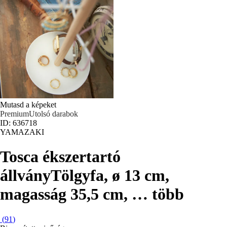
Mutasd a képeket
Premium
Utolsó darabok
ID: 636718
YAMAZAKI
Tosca ékszertartó
állvány
Tölgyfa, ø 13 cm,
magasság 35,5 cm
, …
több
(
91
)