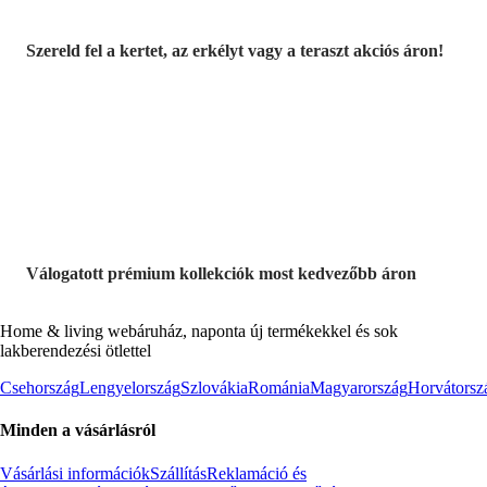
Szereld fel a kertet, az erkélyt vagy a teraszt akciós áron!
Akciós prémium
termékek
Válogatott prémium kollekciók most kedvezőbb áron
Home & living webáruház, naponta új termékekkel és sok
lakberendezési ötlettel
Csehország
Lengyelország
Szlovákia
Románia
Magyarország
Horvátorsz
Minden a vásárlásról
Vásárlási információk
Szállítás
Reklamáció és