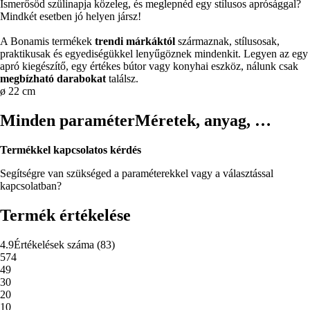
Ismerősöd szülinapja közeleg, és meglepnéd egy stílusos aprósággal?
Mindkét esetben jó helyen jársz!
A Bonamis termékek
trendi márkáktól
származnak, stílusosak,
praktikusak és egyediségükkel lenyűgöznek mindenkit. Legyen az egy
apró kiegészítő, egy értékes bútor vagy konyhai eszköz, nálunk csak
megbízható darabokat
találsz.
ø 22 cm
Minden paraméter
Méretek, anyag, …
Termékkel kapcsolatos kérdés
Segítségre van szükséged a paraméterekkel vagy a választással
kapcsolatban?
Termék értékelése
4.9
Értékelések száma
(
83
)
5
74
4
9
3
0
2
0
1
0