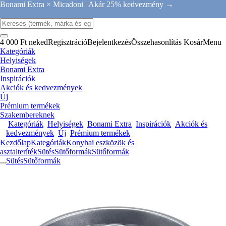
Bonami Extra × Micadoni |
Akár 25% kedvezmény →
4 000 Ft neked
Regisztráció
Bejelentkezés
Összehasonlítás
Kosár
Menu
Kategóriák
Helyiségek
Bonami Extra
Inspirációk
Akciók és kedvezmények
Új
Prémium termékek
Szakembereknek
Kategóriák
Helyiségek
Bonami Extra
Inspirációk
Akciók és
kedvezmények
Új
Prémium termékek
Kezdőlap
Kategóriák
Konyhai eszközök és
asztalteríték
Sütés
Sütőformák
Sütőformák
...
Sütés
Sütőformák