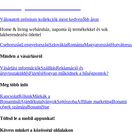
Akciós prémium termékek
Válogatott prémium kollekciók most kedvezőbb áron
Home & living webáruház, naponta új termékekkel és sok
lakberendezési ötlettel
Csehország
Lengyelország
Szlovákia
Románia
Magyarország
Horvátorsz
Minden a vásárlásról
Vásárlási információk
Szállítás
Reklamáció és
áruvisszaküldés
Fizetés
Hogyan működnek a hűségpontok?
Még több infó
Kapcsolat
Rólunk
Márkák a
Bonaminál
Ajándékutalványok
Sajtószoba
Affiliate marketing
Bonami
cégek számára
BonamiStar
Töltsd le a mobil appunkat!
Kövess minket a közösségi oldalakon