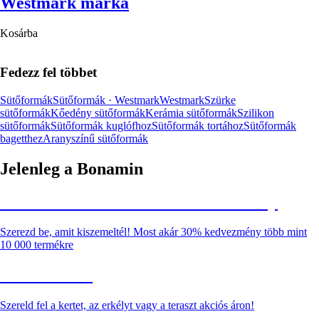
Westmark márka
Kosárba
Fedezz fel többet
Sütőformák
Sütőformák · Westmark
Westmark
Szürke
sütőformák
Kőedény sütőformák
Kerámia sütőformák
Szilikon
sütőformák
Sütőformák kuglófhoz
Sütőformák tortához
Sütőformák
bagetthez
Aranyszínű sütőformák
Jelenleg a Bonamin
Summer Sale: Akár 30% kedvezmény
Szerezd be, amit kiszemeltél! Most akár 30% kedvezmény több mint
10 000 termékre
Kerti akciók
Szereld fel a kertet, az erkélyt vagy a teraszt akciós áron!