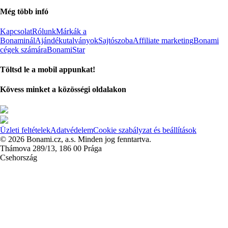
Még több infó
Kapcsolat
Rólunk
Márkák a
Bonaminál
Ajándékutalványok
Sajtószoba
Affiliate marketing
Bonami
cégek számára
BonamiStar
Töltsd le a mobil appunkat!
Kövess minket a közösségi oldalakon
Üzleti feltételek
Adatvédelem
Cookie szabályzat és beállítások
© 2026 Bonami.cz, a.s. Minden jog fenntartva.
Thámova 289/13, 186 00 Prága
Csehország