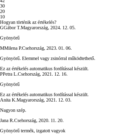
4
2
3
0
2
0
1
0
Hogyan történik az értékelés?
G
Gábor T.
Magyarország
,
2024. 12. 05.
Gyönyörű
M
Milena P.
Csehország
,
2023. 01. 06.
Gyönyörű. Elemmel vagy zsinórral működtethető.
Ez az értékelés automatikus fordítással készült.
P
Petra L.
Csehország
,
2021. 12. 16.
Gyönyörű
Ez az értékelés automatikus fordítással készült.
Anita K.
Magyarország
,
2021. 12. 03.
Nagyon szép.
Jana R.
Csehország
,
2020. 11. 20.
Gyönyörű termék, izgatott vagyok