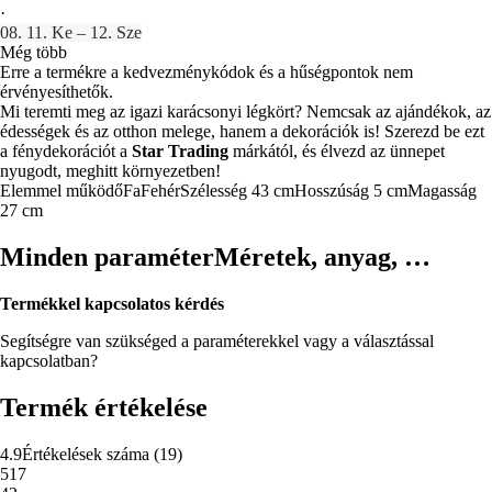
·
08. 11. Ke – 12. Sze
Még több
Erre a termékre a kedvezménykódok és a hűségpontok nem
érvényesíthetők.
Mi teremti meg az igazi karácsonyi légkört? Nemcsak az ajándékok, az
édességek és az otthon melege, hanem a dekorációk is! Szerezd be ezt
a fénydekorációt a
Star Trading
márkától, és élvezd az ünnepet
nyugodt, meghitt környezetben!
Elemmel működő
Fa
Fehér
Szélesség 43 cm
Hosszúság 5 cm
Magasság
27 cm
Minden paraméter
Méretek, anyag, …
Termékkel kapcsolatos kérdés
Segítségre van szükséged a paraméterekkel vagy a választással
kapcsolatban?
Termék értékelése
4.9
Értékelések száma
(
19
)
5
17