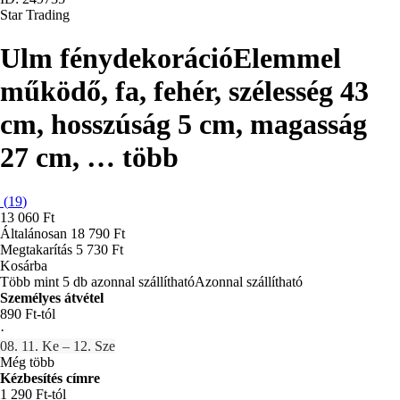
Star Trading
Ulm fénydekoráció
Elemmel
működő, fa, fehér, szélesség 43
cm, hosszúság 5 cm, magasság
27 cm
, …
több
(
19
)
13 060 Ft
Általánosan 18 790 Ft
Megtakarítás 5 730 Ft
Kosárba
Több mint 5 db azonnal szállítható
Azonnal szállítható
Személyes átvétel
890 Ft-tól
·
08. 11. Ke – 12. Sze
Még több
Kézbesítés címre
1 290 Ft-tól