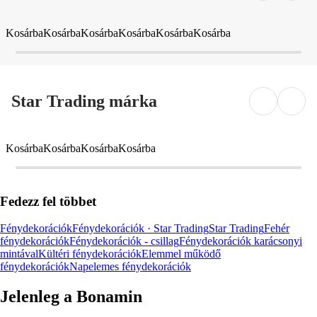
Kosárba
Kosárba
Kosárba
Kosárba
Kosárba
Kosárba
Star Trading márka
Kosárba
Kosárba
Kosárba
Kosárba
Fedezz fel többet
Fénydekorációk
Fénydekorációk · Star Trading
Star Trading
Fehér
fénydekorációk
Fénydekorációk - csillag
Fénydekorációk karácsonyi
mintával
Kültéri fénydekorációk
Elemmel működő
fénydekorációk
Napelemes fénydekorációk
Jelenleg a Bonamin