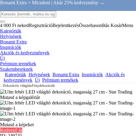
Bonami Extra × Micadoni |
Akár 25% kedvezmény →
4 000 Ft neked
Regisztráció
Bejelentkezés
Összehasonlítás
Kosár
Menu
Kategóriák
Helyiségek
Bonami Extra
Inspirációk
Akciók és kedvezmények
Új
Prémium termékek
Szakembereknek
Kategóriák
Helyiségek
Bonami Extra
Inspirációk
Akciók és
kedvezmények
Új
Prémium termékek
...
Dekorációs világítás
Fénydekorációk
Mutasd a képgalériát
Mutasd a képeket
Kedvező ár
ID: 249735