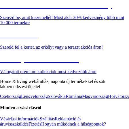
Summer Sale: Akár 30% kedvezmény
Szerezd be, amit kiszemeltél! Most akár 30% kedvezmény több mint
10 000 termékre
Kerti akciók
Szereld fel a kertet, az erkélyt vagy a teraszt akciós áron!
Akciós prémium termékek
Válogatott prémium kollekciók most kedvezőbb áron
Home & living webáruház, naponta új termékekkel és sok
lakberendezési ötlettel
Csehország
Lengyelország
Szlovákia
Románia
Magyarország
Horvátorsz
Minden a vásárlásról
Vásárlási információk
Szállítás
Reklamáció és
áruvisszaküldés
Fizetés
Hogyan működnek a hűségpontok?