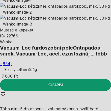
Mutasd a képeket
ID: 227661
Wenko
Vacuum-Loc fürdőszobai polc
Öntapadós-
sarok, Vacuum-Loc, acél, ezüstszínű
, …
több
(
654
)
Bizonyított minőség
17 690 Ft
KOSÁRBA
Több mint 5 db azonnal szállítható
Azonnal szállítható