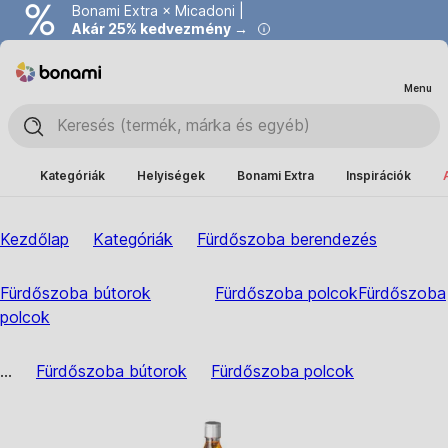
Bonami Extra × Micadoni |
Akár 25% kedvezmény →
Menu
Kategóriák
Helyiségek
Bonami Extra
Inspirációk
Kezdőlap
Kategóriák
Fürdőszoba berendezés
Fürdőszoba bútorok
Fürdőszoba polcok
Fürdőszoba
polcok
...
Fürdőszoba bútorok
Fürdőszoba polcok