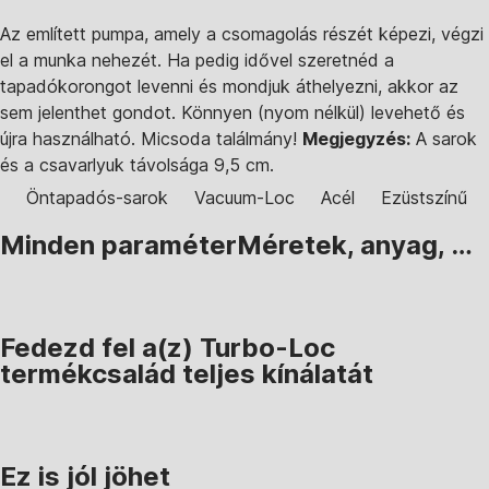
Az említett pumpa, amely a csomagolás részét képezi, végzi
el a munka nehezét. Ha pedig idővel szeretnéd a
tapadókorongot levenni és mondjuk áthelyezni, akkor az
sem jelenthet gondot. Könnyen (nyom nélkül) levehető és
újra használható. Micsoda találmány!
Megjegyzés:
A sarok
és a csavarlyuk távolsága 9,5 cm.
Öntapadós-sarok
Vacuum-Loc
Acél
Ezüstszínű
Minden paraméter
Méretek, anyag, …
Fedezd fel a(z) Turbo-Loc
termékcsalád teljes kínálatát
Ez is jól jöhet