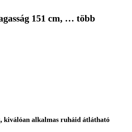
magasság 151 cm
, …
több
, kiválóan alkalmas ruháid átlátható