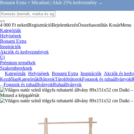
Bonami Extra × Micadoni |
Akár 25% kedvezmény →
4 000 Ft neked
Regisztráció
Bejelentkezés
Összehasonlítás
Kosár
Menu
Kategóriák
Helyiségek
Bonami Extra
Inspirációk
Akciók és kedvezmények
Új
Prémium termékek
Szakembereknek
Kategóriák
Helyiségek
Bonami Extra
Inspirációk
Akciók és ked
Kezdőlap
Kategóriák
Bútorok
Tárolóbútorok
Fogasok és ruhaállványok
R
...
Fogasok és ruhaállványok
Ruhaállványok
Mutasd a képgalériát