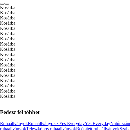
Kosárba
Kosárba
Kosárba
Kosárba
Kosárba
Kosárba
Kosárba
Kosárba
Kosárba
Kosárba
Kosárba
Kosárba
Kosárba
Kosárba
Kosárba
Kosárba
Kosárba
Kosárba
Fedezz fel többet
Ruhaállványok
Ruhaállványok · Yes Everyday
Yes Everyday
Natúr szín
ruhaállványok
Teleszkópos ruhaállványok
Beépített ruhaállványok
Szaba