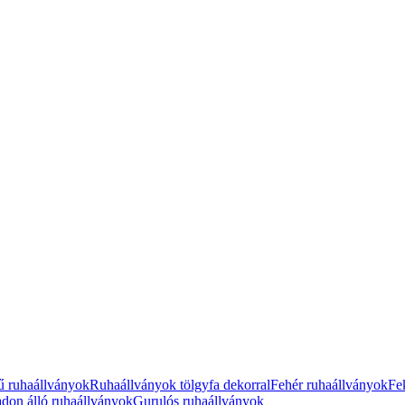
ű ruhaállványok
Ruhaállványok tölgyfa dekorral
Fehér ruhaállványok
Fe
don álló ruhaállványok
Gurulós ruhaállványok