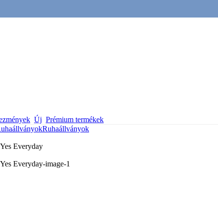
vezmények
Új
Prémium termékek
uhaállványok
Ruhaállványok