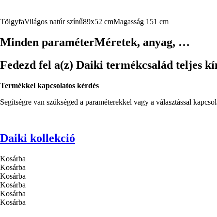
Tölgyfa
Világos natúr színű
89x52 cm
Magasság 151 cm
Minden paraméter
Méretek, anyag, …
Fedezd fel a(z) Daiki termékcsalád teljes kí
Termékkel kapcsolatos kérdés
Segítségre van szükséged a paraméterekkel vagy a választással kapcso
Daiki kollekció
Kosárba
Kosárba
Kosárba
Kosárba
Kosárba
Kosárba