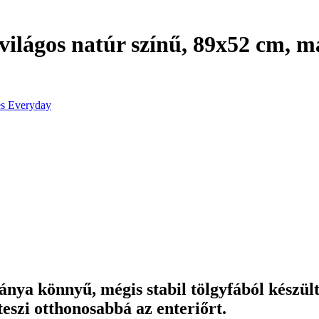
 világos natúr színű, 89x52 cm, 
es Everyday
nya könnyű, mégis stabil tölgyfából készült
teszi otthonosabbá az enteriőrt.