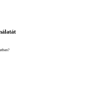
nálatát
latban?