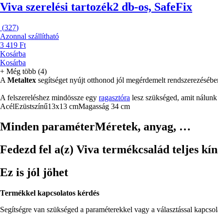
Viva szerelési tartozék
2 db-os, SafeFix
(
327
)
Azonnal szállítható
3 419 Ft
Kosárba
Kosárba
+
Még több (4)
A
Metaltex
segítséget nyújt otthonod jól megérdemelt rendszerezésében
A felszereléshez mindössze egy
ragasztóra
lesz szükséged, amit nálunk
Acél
Ezüstszínű
13x13 cm
Magasság 34 cm
Minden paraméter
Méretek, anyag, …
Fedezd fel a(z) Viva termékcsalád teljes kín
Ez is jól jöhet
Termékkel kapcsolatos kérdés
Segítségre van szükséged a paraméterekkel vagy a választással kapcso