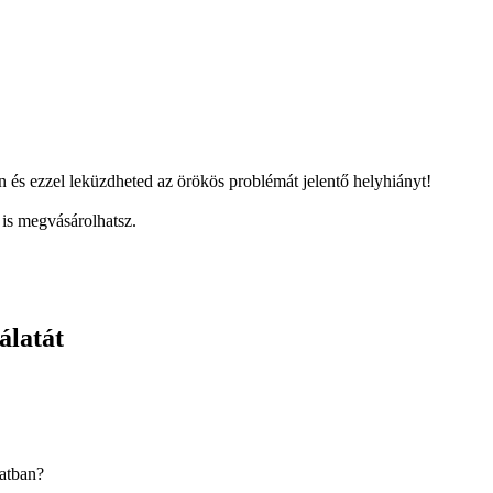
 és ezzel leküzdheted az örökös problémát jelentő helyhiányt!
 is megvásárolhatsz.
álatát
latban?