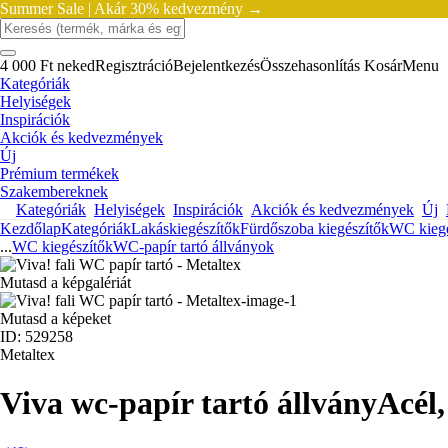
Summer Sale |
Akár 30% kedvezmény →
4 000 Ft neked
Regisztráció
Bejelentkezés
Összehasonlítás
Kosár
Menu
Kategóriák
Helyiségek
Inspirációk
Akciók és kedvezmények
Új
Prémium termékek
Szakembereknek
Kategóriák
Helyiségek
Inspirációk
Akciók és kedvezmények
Új
Kezdőlap
Kategóriák
Lakáskiegészítők
Fürdőszoba kiegészítők
WC kiegé
...
WC kiegészítők
WC-papír tartó állványok
Mutasd a képgalériát
Mutasd a képeket
ID: 529258
Metaltex
Viva wc-papír tartó állvány
Acél