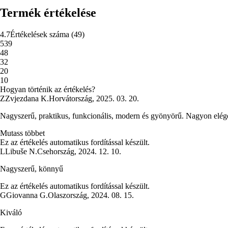
Termék értékelése
4.7
Értékelések száma
(
49
)
5
39
4
8
3
2
2
0
1
0
Hogyan történik az értékelés?
Z
Zvjezdana K.
Horvátország
,
2025. 03. 20.
Nagyszerű, praktikus, funkcionális, modern és gyönyörű. Nagyon eléged
Mutass többet
Ez az értékelés automatikus fordítással készült.
L
Libuše N.
Csehország
,
2024. 12. 10.
Nagyszerű, könnyű
Ez az értékelés automatikus fordítással készült.
G
Giovanna G.
Olaszország
,
2024. 08. 15.
Kiváló