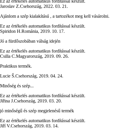
Ez az értékelés automatikus fordítással készült.
Jaroslav Z.
Csehország
,
2022. 03. 21.
Ajánlom a szép kialakítású , a tartozékot meg kell vásárolni.
Ez az értékelés automatikus fordítással készült.
Spiridon H.
Románia
,
2019. 10. 17.
Jó a fürdőszobában válság idején
Ez az értékelés automatikus fordítással készült.
Csilla C.
Magyarország
,
2019. 09. 26.
Praktikus termék.
Lucie Š.
Csehország
,
2019. 04. 24.
Minőség és szép...
Ez az értékelés automatikus fordítással készült.
Jiřina J.
Csehország
,
2019. 03. 20.
jó minőségű és szép megjelenésű termék
Ez az értékelés automatikus fordítással készült.
Jiří V.
Csehország
,
2019. 03. 14.