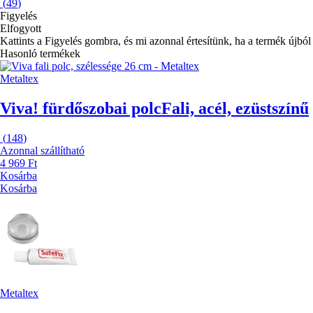
(
49
)
Figyelés
Elfogyott
Kattints a Figyelés gombra, és mi azonnal értesítünk, ha a termék újból 
Hasonló termékek
Metaltex
Viva! fürdőszobai polc
Fali, acél, ezüstszínű
(
148
)
Azonnal szállítható
4 969 Ft
Kosárba
Kosárba
Metaltex