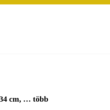
 34 cm
, …
több