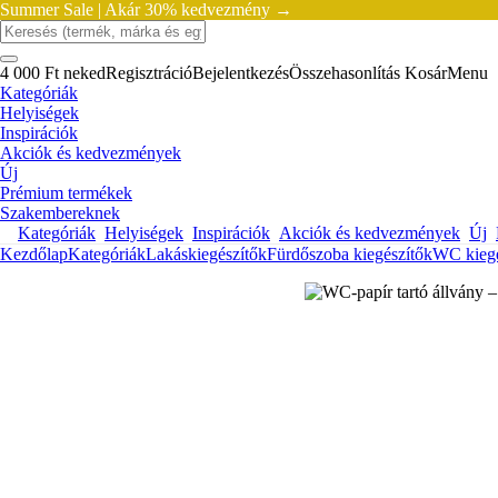
Summer Sale |
Akár 30% kedvezmény →
4 000 Ft neked
Regisztráció
Bejelentkezés
Összehasonlítás
Kosár
Menu
Kategóriák
Helyiségek
Inspirációk
Akciók és kedvezmények
Új
Prémium termékek
Szakembereknek
Kategóriák
Helyiségek
Inspirációk
Akciók és kedvezmények
Új
Kezdőlap
Kategóriák
Lakáskiegészítők
Fürdőszoba kiegészítők
WC kiegé