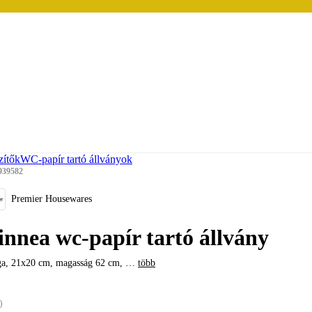
zítők
WC-papír tartó állványok
939582
Premier Housewares
innea wc-papír tartó állvány
ga, 21x20 cm, magasság 62 cm
, …
több
)