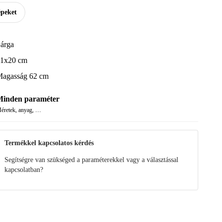
épeket
árga
1x20 cm
agasság 62 cm
inden paraméter
éretek, anyag, …
Termékkel kapcsolatos kérdés
Segítségre van szükséged a paraméterekkel vagy a választással
kapcsolatban?