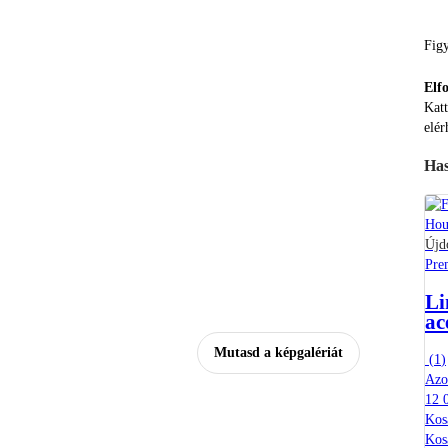
Figy
Elf
Katt
elér
Has
Újd
Pre
Li
ac
Mutasd a képgalériát
(
1
)
Azon
12 
Kos
Kos