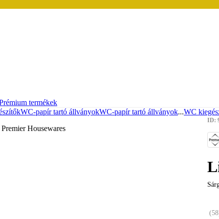
Prémium termékek
szítők
WC-papír tartó állványok
WC-papír tartó állványok
...
WC kiegés
ID: 
L
Sár
(
58