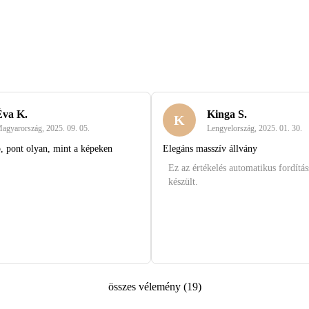
Éva K.
Kinga S.
K
agyarország
,
2025. 09. 05.
Lengyelország
,
2025. 01. 30.
, pont olyan, mint a képeken
Elegáns masszív állvány
Ez az értékelés automatikus fordítás
készült.
összes vélemény
(
19
)