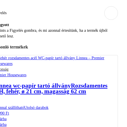
elés
ogyott
ints a Figyelés gombra, és mi azonnal értesítünk, ha a termék újból
hető lesz.
onló termékek
onság
mier Housewares
nnea wc-papír tartó állvány
Rozsdamentes
él, fehér, ø 21 cm, magasság 62 cm
nal szállítható
Utolsó darabok
090 Ft
árba
árba