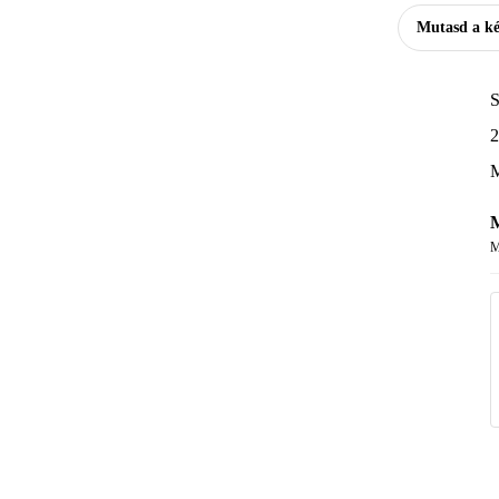
Mutasd a k
S
2
M
M
M