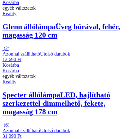
Kosárba
egyéb változatok
Reality
Glenn állólámpa
Üveg búrával, fehér,
magasság 120 cm
(
2
)
Azonnal szállítható
Utolsó darabok
12 690 Ft
Kosárba
Kosárba
egyéb változatok
Reality
Specter állólámpa
LED, hajlítható
szerkezettel-dimmelhető, fekete,
magasság 178 cm
(
6
)
Azonnal szállítható
Utolsó darabok
31 090 Ft