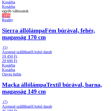
Kosárba
Kosárba
egyéb változatok
-34%
Reality
Sierra állólámpa
Fém búrával, fehér,
magasság 170 cm
(
1
)
Azonnal szállítható
Utolsó darab
19 450 Ft
29 690 Ft
Kosárba
Kosárba
Opviq lights
Maçka állólámpa
Textil búrával, barna,
magasság 149 cm
(
7
)
Azonnal szállítható
Utolsó darab
46 190 Ft