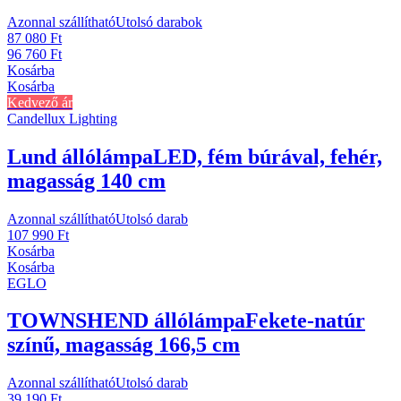
Azonnal szállítható
Utolsó darabok
87 080 Ft
96 760 Ft
Kosárba
Kosárba
Kedvező ár
Candellux Lighting
Lund állólámpa
LED, fém búrával, fehér,
magasság 140 cm
Azonnal szállítható
Utolsó darab
107 990 Ft
Kosárba
Kosárba
EGLO
TOWNSHEND állólámpa
Fekete-natúr
színű, magasság 166,5 cm
Azonnal szállítható
Utolsó darab
39 190 Ft