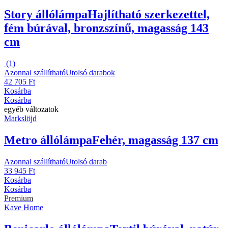
Story állólámpa
Hajlítható szerkezettel,
fém búrával, bronzszínű, magasság 143
cm
(
1
)
Azonnal szállítható
Utolsó darabok
42 705 Ft
Kosárba
Kosárba
egyéb változatok
Markslöjd
Metro állólámpa
Fehér, magasság 137 cm
Azonnal szállítható
Utolsó darab
33 945 Ft
Kosárba
Kosárba
Premium
Kave Home