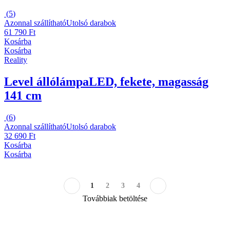
(
5
)
Azonnal szállítható
Utolsó darabok
61 790 Ft
Kosárba
Kosárba
Reality
Level állólámpa
LED, fekete, magasság
141 cm
(
6
)
Azonnal szállítható
Utolsó darabok
32 690 Ft
Kosárba
Kosárba
1
2
3
4
Továbbiak betöltése