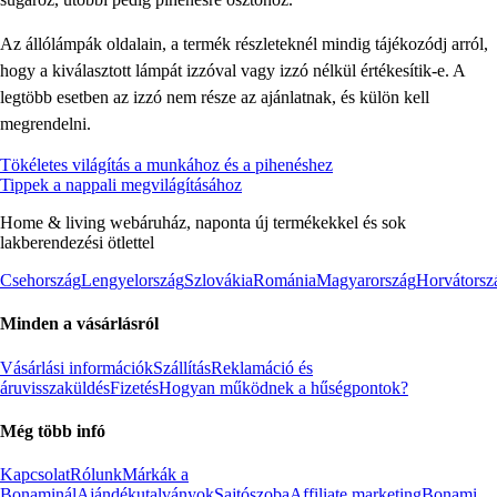
Az állólámpák oldalain, a termék részleteknél mindig tájékozódj arról,
hogy a kiválasztott lámpát izzóval vagy izzó nélkül értékesítik-e. A
legtöbb esetben az izzó nem része az ajánlatnak, és külön kell
megrendelni.
Tökéletes világítás a munkához és a pihenéshez
Tippek a nappali megvilágításához
Home & living webáruház, naponta új termékekkel és sok
lakberendezési ötlettel
Csehország
Lengyelország
Szlovákia
Románia
Magyarország
Horvátorsz
Minden a vásárlásról
Vásárlási információk
Szállítás
Reklamáció és
áruvisszaküldés
Fizetés
Hogyan működnek a hűségpontok?
Még több infó
Kapcsolat
Rólunk
Márkák a
Bonaminál
Ajándékutalványok
Sajtószoba
Affiliate marketing
Bonami