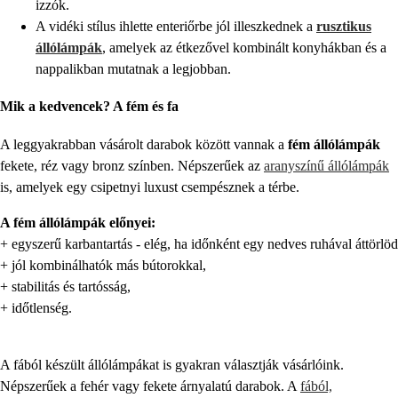
izzók.
A vidéki stílus ihlette enteriőrbe jól illeszkednek a
rusztikus
állólámpák
, amelyek az étkezővel kombinált konyhákban és a
nappalikban mutatnak a legjobban.
Mik a kedvencek? A fém és fa
A leggyakrabban vásárolt darabok között vannak a
fém állólámpák
fekete, réz vagy bronz színben. Népszerűek az
aranyszínű állólámpák
is, amelyek egy csipetnyi luxust csempésznek a térbe.
A fém állólámpák előnyei:
+ egyszerű karbantartás - elég, ha időnként egy nedves ruhával áttörlöd
+ jól kombinálhatók más bútorokkal,
+ stabilitás és tartósság,
+ időtlenség.
A fából készült állólámpákat is gyakran választják vásárlóink.
Népszerűek a fehér vagy fekete árnyalatú darabok. A
fából,