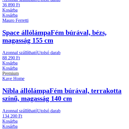
36 890 Ft
Kosárba
Kosárba
Mauro Ferretti
Space állólámpa
Fém búrával, bézs,
magasság 155 cm
Azonnal szállítható
Utolsó darab
88 290 Ft
Kosárba
Kosárba
Premium
Kave Home
Nibla állólámpa
Fém búrával, terrakotta
színű, magasság 140 cm
Azonnal szállítható
Utolsó darab
134 200 Ft
Kosárba
Kosárba