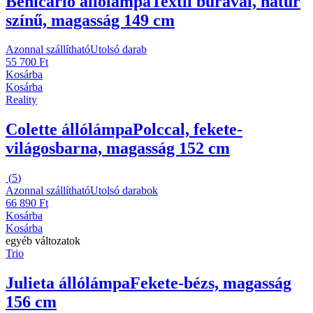
Benicarlo állólámpa
Textil búrával, natúr
színű, magasság 149 cm
Azonnal szállítható
Utolsó darab
55 700 Ft
Kosárba
Kosárba
Reality
Colette állólámpa
Polccal, fekete-
világosbarna, magasság 152 cm
(
5
)
Azonnal szállítható
Utolsó darabok
66 890 Ft
Kosárba
Kosárba
egyéb változatok
Trio
Julieta állólámpa
Fekete-bézs, magasság
156 cm