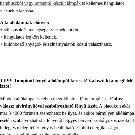
bambuszból vagy rattanból készült lámpák
is kellemes hangulatot
visznek a lakásba.
A fa állólámpák előnyei:
+ stílusosak és melegséget visznek a térbe,
+ hangulatos légkört keltenek,
+ különböző anyagok és színárnyalatok közül választhatsz.
TIPP: Tompított fényű állólámpát keresel? Válaszd ki a megfelelő
izzót!
Minden állólámpa esetében megoldható a fény tompítása.
Ehhez
válassz távirányítóval szabályozható fényű izzót.
A piacokon akár
már 3-4000 forintért szerezhetsz be ilyet, és akkor bármilyen állólámpa
esetén szabályozhatod a fényerőt! Egyes fényerő szabályozós izzóknál
hideg és meleg fehér fény is beállítható. Előbbi energikusságot
sugároz, utóbbi pedig pihenésre ösztönöz.