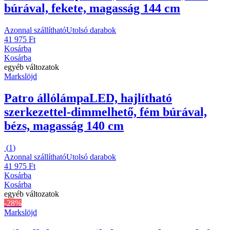
búrával, fekete, magasság 144 cm
Azonnal szállítható
Utolsó darabok
41 975 Ft
Kosárba
Kosárba
egyéb változatok
Markslöjd
Patro állólámpa
LED, hajlítható
szerkezettel-dimmelhető, fém búrával,
bézs, magasság 140 cm
(
1
)
Azonnal szállítható
Utolsó darabok
41 975 Ft
Kosárba
Kosárba
egyéb változatok
-28%
Markslöjd