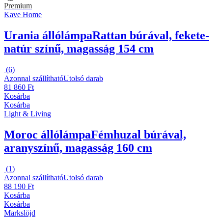
Premium
Kave Home
Urania állólámpa
Rattan búrával, fekete-
natúr színű, magasság 154 cm
(
6
)
Azonnal szállítható
Utolsó darab
81 860 Ft
Kosárba
Kosárba
Light & Living
Moroc állólámpa
Fémhuzal búrával,
aranyszínű, magasság 160 cm
(
1
)
Azonnal szállítható
Utolsó darab
88 190 Ft
Kosárba
Kosárba
Markslöjd