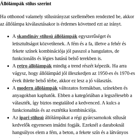
Állólámpák stílus szerint
Ha otthonod valamely stílusirányzat szellemében rendezted be, akkor
az állólámpa kiválasztásakor is érdemes követned ezt az irányt.
A
skandináv stílusú állólámpák
egyszerűséget és
letisztultságot közvetítenek. A fém és a fa, illetve a fehér és
fekete színek kombinációja jól passzol a hangulatos, de
funkcionális és légies hatású belső terekben is.
A
retro állólámpák
mindig a trend részét képezik. Ha arra
vágysz, hogy állólámpád jól illeszkedjen az 1950-es és 1970-es
évek ihlette belső térbe, akkor ez lesz a jó választás.
A
modern állólámpák
változatos formákban, színekben és
anyagokban kaphatók. Ebben a kategóriában a legszélesebb a
választék, így biztos megtalálod a kedvenced. A kulcs a
funkcionalitás és az esztétika kombinációja.
Az
ipari stílusú
állólámpákat a régi gyárcsarnokok stílusát
kedvelők egyenesen imádni fogják. Ezeknél a daraboknál
hangsúlyos elem a fém, a beton, a fekete szín és a látványos