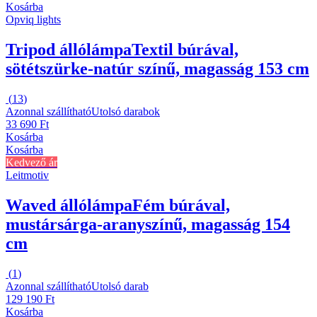
Kosárba
Opviq lights
Tripod állólámpa
Textil búrával,
sötétszürke-natúr színű, magasság 153 cm
(
13
)
Azonnal szállítható
Utolsó darabok
33 690 Ft
Kosárba
Kosárba
Kedvező ár
Leitmotiv
Waved állólámpa
Fém búrával,
mustársárga-aranyszínű, magasság 154
cm
(
1
)
Azonnal szállítható
Utolsó darab
129 190 Ft
Kosárba