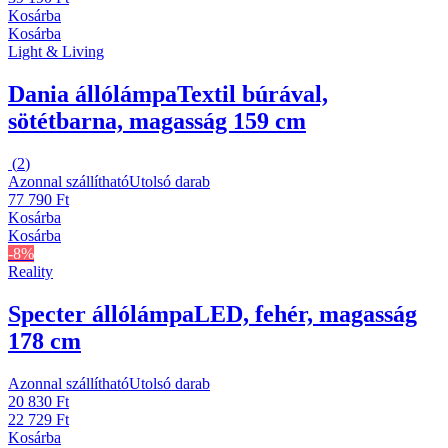
Kosárba
Kosárba
Light & Living
Dania állólámpa
Textil búrával,
sötétbarna, magasság 159 cm
(
2
)
Azonnal szállítható
Utolsó darab
77 790 Ft
Kosárba
Kosárba
-8%
Reality
Specter állólámpa
LED, fehér, magasság
178 cm
Azonnal szállítható
Utolsó darab
20 830 Ft
22 729 Ft
Kosárba