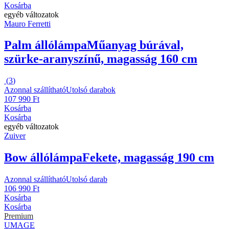
Kosárba
egyéb változatok
Mauro Ferretti
Palm állólámpa
Műanyag búrával,
szürke-aranyszínű, magasság 160 cm
(
3
)
Azonnal szállítható
Utolsó darabok
107 990 Ft
Kosárba
Kosárba
egyéb változatok
Zuiver
Bow állólámpa
Fekete, magasság 190 cm
Azonnal szállítható
Utolsó darab
106 990 Ft
Kosárba
Kosárba
Premium
UMAGE