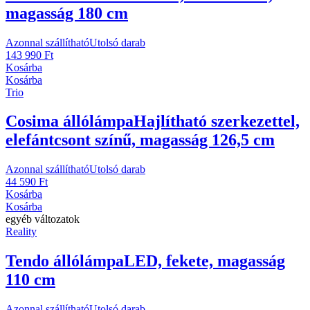
magasság 180 cm
Azonnal szállítható
Utolsó darab
143 990 Ft
Kosárba
Kosárba
Trio
Cosima állólámpa
Hajlítható szerkezettel,
elefántcsont színű, magasság 126,5 cm
Azonnal szállítható
Utolsó darab
44 590 Ft
Kosárba
Kosárba
egyéb változatok
Reality
Tendo állólámpa
LED, fekete, magasság
110 cm
Azonnal szállítható
Utolsó darab