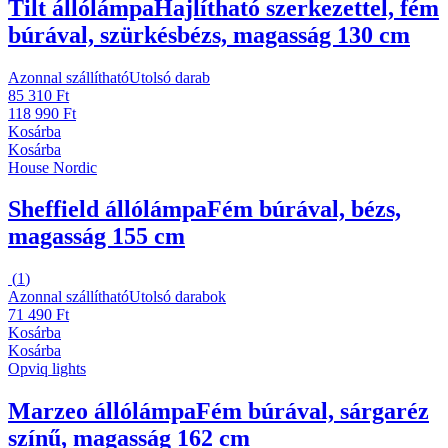
Tilt állólámpa
Hajlítható szerkezettel, fém
búrával, szürkésbézs, magasság 130 cm
Azonnal szállítható
Utolsó darab
85 310 Ft
118 990 Ft
Kosárba
Kosárba
House Nordic
Sheffield állólámpa
Fém búrával, bézs,
magasság 155 cm
(
1
)
Azonnal szállítható
Utolsó darabok
71 490 Ft
Kosárba
Kosárba
Opviq lights
Marzeo állólámpa
Fém búrával, sárgaréz
színű, magasság 162 cm