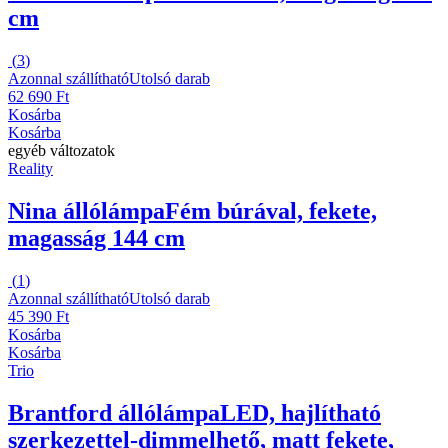
cm
(
3
)
Azonnal szállítható
Utolsó darab
62 690 Ft
Kosárba
Kosárba
egyéb változatok
Reality
Nina állólámpa
Fém búrával, fekete,
magasság 144 cm
(
1
)
Azonnal szállítható
Utolsó darab
45 390 Ft
Kosárba
Kosárba
Trio
Brantford állólámpa
LED, hajlítható
szerkezettel-dimmelhető, matt fekete,