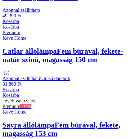
Azonnal szállítható
49 390 Ft
Kosárba
Kosárba
Premium
Kave Home
Catlar állólámpa
Fém búrával, fekete-
natúr színű, magasság 150 cm
(
2
)
Azonnal szállítható
Utolsó darabok
81 860 Ft
Kosárba
Kosárba
egyéb változatok
Premium
-10%
Kave Home
Sayra állólámpa
Fém búrával, fekete,
magasság 153 cm