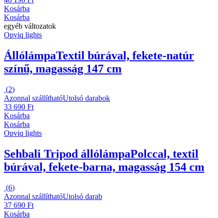
Kosárba
Kosárba
egyéb változatok
Opviq lights
Állólámpa
Textil búrával, fekete-natúr
színű, magasság 147 cm
(
2
)
Azonnal szállítható
Utolsó darabok
33 690 Ft
Kosárba
Kosárba
Opviq lights
Sehbali Tripod állólámpa
Polccal, textil
búrával, fekete-barna, magasság 154 cm
(
6
)
Azonnal szállítható
Utolsó darab
37 690 Ft
Kosárba