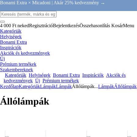
Bonami Extra × Micadoni |
Akár 25% kedvezmény →
4 000 Ft neked
Regisztráció
Bejelentkezés
Összehasonlítás
Kosár
Menu
Kategóriák
Helyiségek
Bonami Extra
Inspirációk
Akciók és kedvezmények
Új
Prémium termékek
Szakembereknek
Kategóriák
Helyiségek
Bonami Extra
Inspirációk
Akciók és
kedvezmények
Új
Prémium termékek
Kezdőlap
Kategóriák
Lámpák
Lámpák
Állólámpák
...
Lámpák
Állólámpák
Állólámpák