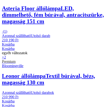
Asteria Floor állólámpa
LED,
dimmelhető, fém búrával, antracitszürke,
magasság 151 cm
(
1
)
Azonnal szállítható
Utolsó darab
210 190 Ft
Kosárba
Kosárba
egyéb változatok
+2
Premium
Bloomingville
Leonor állólámpa
Textil búrával, bézs,
magasság 130 cm
Azonnal szállítható
Utolsó darabok
210 990 Ft
Kosárba
Kosárba