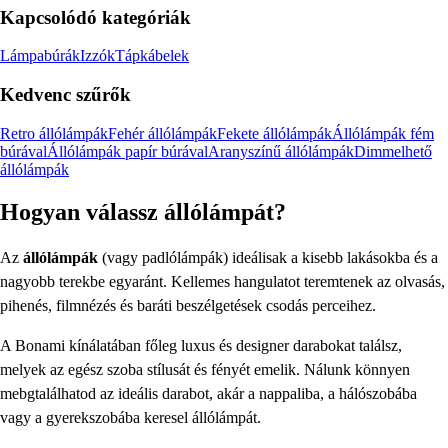
Kapcsolódó kategóriák
Lámpabúrák
Izzók
Tápkábelek
Kedvenc szűrők
Retro állólámpák
Fehér állólámpák
Fekete állólámpák
Állólámpák fém
búrával
Állólámpák papír búrával
Aranyszínű állólámpák
Dimmelhető
állólámpák
Hogyan válassz állólámpát?
Az
állólámpák
(vagy padlólámpák) ideálisak a kisebb lakásokba és a
nagyobb terekbe egyaránt. Kellemes hangulatot teremtenek az olvasás,
pihenés, filmnézés és baráti beszélgetések csodás perceihez.
A Bonami kínálatában főleg luxus és designer darabokat találsz,
melyek az egész szoba stílusát és fényét emelik. Nálunk könnyen
mebgtalálhatod az ideális darabot, akár a nappaliba, a hálószobába
vagy a gyerekszobába keresel állólámpát.