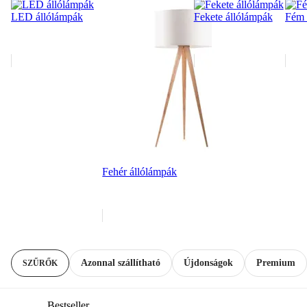
LED állólámpák
Fekete állólámpák
Fém 
Fehér állólámpák
Azonnal szállítható
Újdonságok
Premium
SZŰRŐK
Bestseller