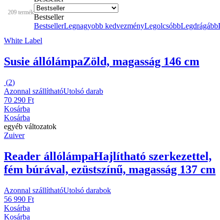
209 termék
Bestseller
Bestseller
Legnagyobb kedvezmény
Legolcsóbb
Legdrágább
White Label
Susie állólámpa
Zöld, magasság 146 cm
(
2
)
Azonnal szállítható
Utolsó darab
70 290 Ft
Kosárba
Kosárba
egyéb változatok
Zuiver
Reader állólámpa
Hajlítható szerkezettel,
fém búrával, ezüstszínű, magasság 137 cm
Azonnal szállítható
Utolsó darabok
56 990 Ft
Kosárba
Kosárba