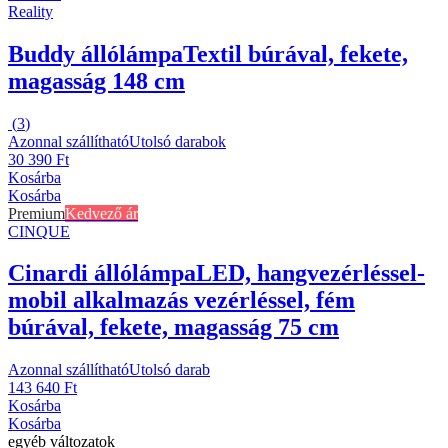
Reality
Buddy állólámpa
Textil búrával, fekete,
magasság 148 cm
(
3
)
Azonnal szállítható
Utolsó darabok
30 390 Ft
Kosárba
Kosárba
Premium
Kedvező ár
CINQUE
Cinardi állólámpa
LED, hangvezérléssel-
mobil alkalmazás vezérléssel, fém
búrával, fekete, magasság 75 cm
Azonnal szállítható
Utolsó darab
143 640 Ft
Kosárba
Kosárba
egyéb változatok