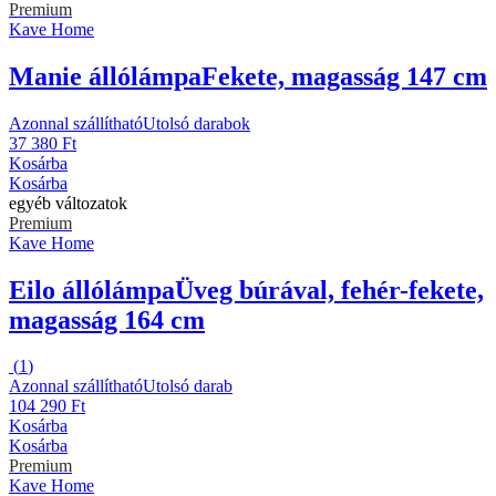
Premium
Kave Home
Manie állólámpa
Fekete, magasság 147 cm
Azonnal szállítható
Utolsó darabok
37 380 Ft
Kosárba
Kosárba
egyéb változatok
Premium
Kave Home
Eilo állólámpa
Üveg búrával, fehér-fekete,
magasság 164 cm
(
1
)
Azonnal szállítható
Utolsó darab
104 290 Ft
Kosárba
Kosárba
Premium
Kave Home