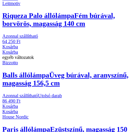
Leitmotiv
Riqueza Palo állólámpa
Fém búrával,
borvörös, magasság 140 cm
Azonnal szállítható
64 250 Ft
Kosárba
Kosárba
egyéb változatok
Bizzotto
Balls állólámpa
Üveg búrával, aranyszínű,
magasság 156,5 cm
Azonnal szállítható
Utolsó darab
86 490 Ft
Kosárba
Kosárba
House Nordic
Paris állólámpa
Ezüstszínű, magasság 150