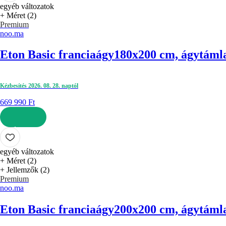
egyéb változatok
+ Méret (2)
Premium
noo.ma
Eton Basic franciaágy
180x200 cm, ágytámla 
Kézbesítés 2026. 08. 28. naptól
669 990 Ft
KOSÁRBA
egyéb változatok
+ Méret (2)
+ Jellemzők (2)
Premium
noo.ma
Eton Basic franciaágy
200x200 cm, ágytámla 