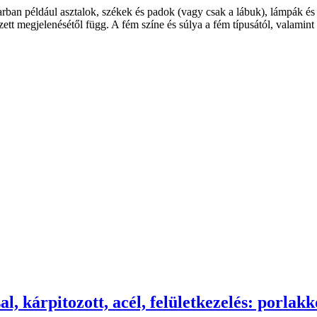
iparban például asztalok, székek és padok (vagy csak a lábuk), lámpák é
ezett megjelenésétől függ. A fém színe és súlya a fém típusától, valamint
, kárpitozott, acél, felületkezelés: porlakk