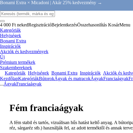
Bonami Extra × Micadoni |
Akár 25% kedvezmény →
4 000 Ft neked
Regisztráció
Bejelentkezés
Összehasonlítás
Kosár
Menu
Kategóriák
Helyiségek
Bonami Extra
Inspirációk
Akciók és kedvezmények
Új
Prémium termékek
Szakembereknek
Kategóriák
Helyiségek
Bonami Extra
Inspirációk
Akciók és ked
Kezdőlap
Kategóriák
Bútorok
Ágyak és matracok
Ágyak
Franciaágyak
Fr
...
Ágyak
Franciaágyak
Fém franciaágyak
A fém stabil és tartós, vizuálisan hűs hatást keltő anyag. A bútor
réz, sárgaréz stb.) használják fel, az adott terméktől és annak terv