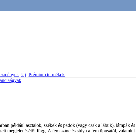
vezmények
Új
Prémium termékek
anciaágyak
iparban például asztalok, székek és padok (vagy csak a lábuk), lámpák é
ezett megjelenésétől függ. A fém színe és súlya a fém típusától, valamint