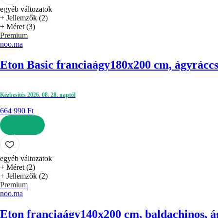
egyéb változatok
+ Jellemzők (2)
+ Méret (3)
Premium
noo.ma
Eton Basic franciaágy
180x200 cm, ágyráccsal
Kézbesítés 2026. 08. 28. naptól
664 990 Ft
KOSÁRBA
egyéb változatok
+ Méret (2)
+ Jellemzők (2)
Premium
noo.ma
Eton franciaágy
140x200 cm, baldachinos, ág