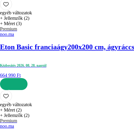
KOSÁRBA
egyéb változatok
+ Jellemzők (2)
+ Méret (3)
Premium
noo.ma
Eton Basic franciaágy
200x200 cm, ágyráccsal
Kézbesítés 2026. 08. 28. naptól
664 990 Ft
KOSÁRBA
egyéb változatok
+ Méret (2)
+ Jellemzők (2)
Premium
noo.ma