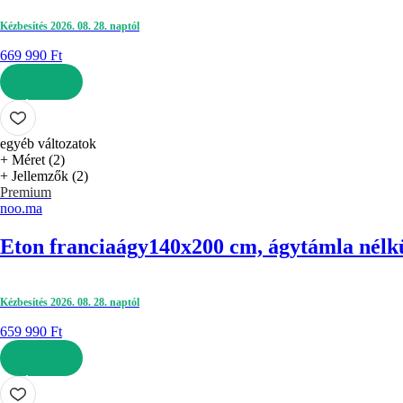
Kézbesítés 2026. 08. 28. naptól
669 990 Ft
KOSÁRBA
egyéb változatok
+ Méret (2)
+ Jellemzők (2)
Premium
noo.ma
Eton franciaágy
140x200 cm, ágytámla nélkül
Kézbesítés 2026. 08. 28. naptól
659 990 Ft
KOSÁRBA