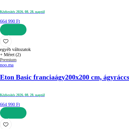
Kézbesítés 2026. 08. 28. naptól
664 990 Ft
KOSÁRBA
egyéb változatok
+ Méret (2)
Premium
noo.ma
Eton Basic franciaágy
200x200 cm, ágyráccsal
Kézbesítés 2026. 08. 28. naptól
664 990 Ft
KOSÁRBA