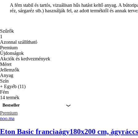
A fém stabil és tartós, vizuálisan hűs hatást keltő anyag. A bútor
réz, sárgaréz stb.) használják fel, az adott terméktől és annak terv
Szűrők
1
Azonnal szállítható
Premium
Újdonságok
Akciók és kedvezmények
Méret
Jellemzők
Anyag
Szín
+ Egyéb (11)
Fém
14 termék
Bestseller
Premium
noo.ma
Eton Basic franciaágy
180x200 cm, ágyráccsal