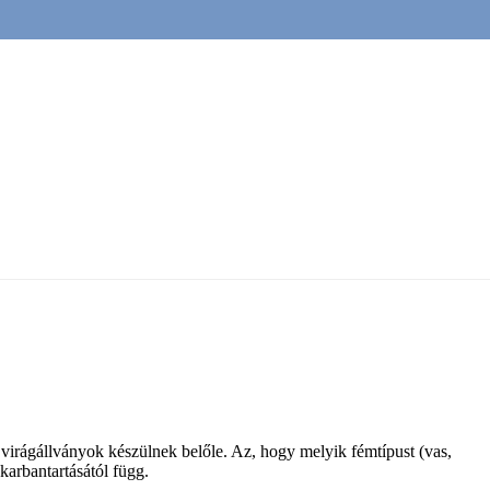
s virágállványok készülnek belőle. Az, hogy melyik fémtípust (vas,
 karbantartásától függ.