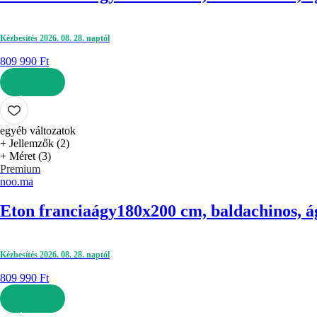
Kézbesítés 2026. 08. 28. naptól
809 990 Ft
KOSÁRBA
egyéb változatok
+ Jellemzők (2)
+ Méret (3)
Premium
noo.ma
Eton franciaágy
180x200 cm, baldachinos, ág
Kézbesítés 2026. 08. 28. naptól
809 990 Ft