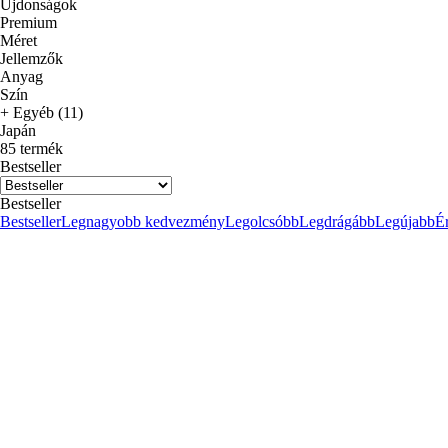
Újdonságok
Premium
Méret
Jellemzők
Anyag
Szín
+ Egyéb (11)
Japán
85 termék
Bestseller
Bestseller
Bestseller
Legnagyobb kedvezmény
Legolcsóbb
Legdrágább
Legújabb
Ér