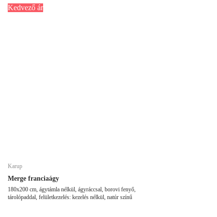
Kedvező ár
Karup
Merge franciaágy
180x200 cm, ágytámla nélkül, ágyráccsal, borovi fenyő,
tárolópaddal, felületkezelés: kezelés nélkül, natúr színű