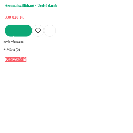
Azonnal szállítható
Utolsó darab
330 820 Ft
KOSÁRBA
egyéb változatok
+ Méret (5)
Kedvező ár