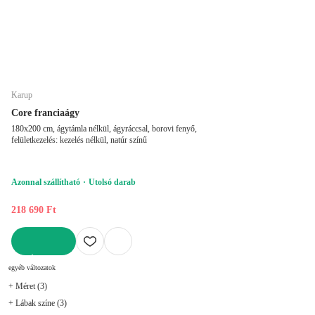
Karup
Core franciaágy
180x200 cm, ágytámla nélkül, ágyráccsal, borovi fenyő,
felületkezelés: kezelés nélkül, natúr színű
Azonnal szállítható
Utolsó darab
218 690 Ft
KOSÁRBA
egyéb változatok
+ Méret (3)
+ Lábak színe (3)