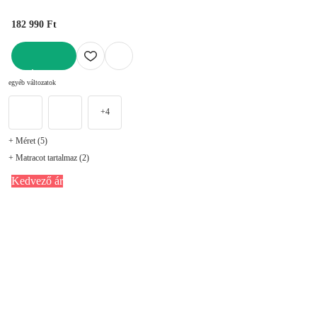
182 990 Ft
KOSÁRBA
egyéb változatok
+4
+ Méret (5)
+ Matracot tartalmaz (2)
Kedvező ár