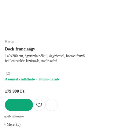
Karup
Dock franciaágy
140x200 cm, ágytámla nélkül, ágyráccsal, borovi fenyő,
felületkezelés: lazúrozás, natúr színű
(
2
)
Azonnal szállítható
Utolsó darab
179 990 Ft
KOSÁRBA
egyéb változatok
+ Méret (5)