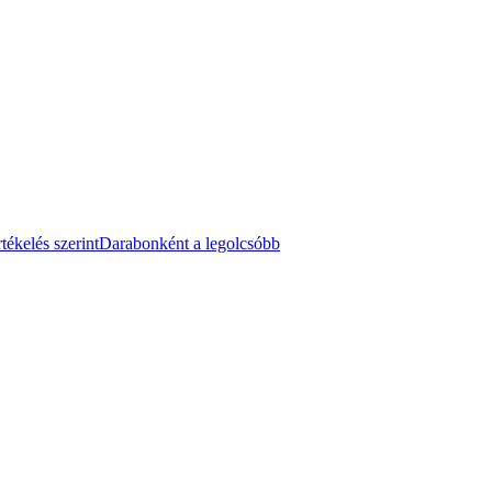
tékelés szerint
Darabonként a legolcsóbb