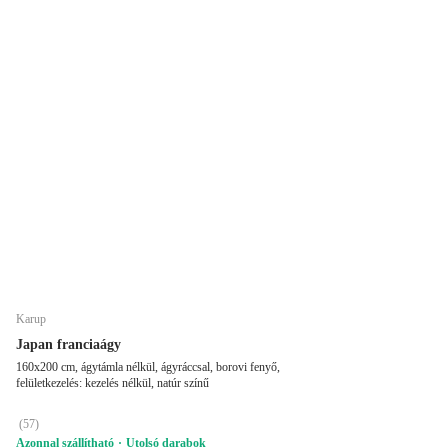
Karup
Japan franciaágy
160x200 cm, ágytámla nélkül, ágyráccsal, borovi fenyő,
felületkezelés: kezelés nélkül, natúr színű
(
57
)
Azonnal szállítható
Utolsó darabok