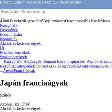
Bonami Extra × Micadoni |
Akár 25% kedvezmény →
4 000 Ft neked
Regisztráció
Bejelentkezés
Összehasonlítás
Kosár
Menu
Kategóriák
Helyiségek
Bonami Extra
Inspirációk
Akciók és kedvezmények
Új
Prémium termékek
Szakembereknek
Kategóriák
Helyiségek
Bonami Extra
Inspirációk
Akciók és ked
Kezdőlap
Kategóriák
Bútorok
Ágyak és matracok
Ágyak
Franciaágyak
Fr
...
Ágyak
Franciaágyak
Japán franciaágyak
Szűrők
1
Azonnal szállítható
Akciók és kedvezmények