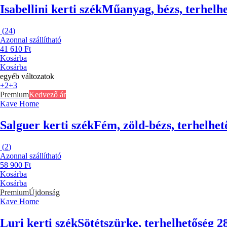
Isabellini kerti szék
Műanyag, bézs, terhelhe
(
24
)
Azonnal szállítható
41 610 Ft
Kosárba
Kosárba
egyéb változatok
+2
+3
Premium
Kedvező ár
Kave Home
Salguer kerti szék
Fém, zöld-bézs, terhelhet
(
2
)
Azonnal szállítható
58 900 Ft
Kosárba
Kosárba
Premium
Újdonság
Kave Home
Luri kerti szék
Sötétszürke, terhelhetőség 2