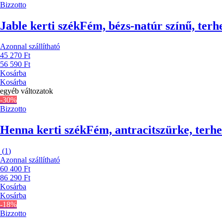
Bizzotto
Jable kerti szék
Fém, bézs-natúr színű, terh
Azonnal szállítható
45 270 Ft
56 590 Ft
Kosárba
Kosárba
egyéb változatok
-30%
Bizzotto
Henna kerti szék
Fém, antracitszürke, terhe
(
1
)
Azonnal szállítható
60 400 Ft
86 290 Ft
Kosárba
Kosárba
-18%
Bizzotto