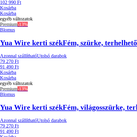
102 990 Ft
Kosárba
Kosárba
egyéb változatok
Premium
-13%
Blomus
Yua Wire kerti szék
Fém, szürke, terhelhető
Azonnal szállítható
Utolsó darabok
79 270 Ft
91 490 Ft
Kosárba
Kosárba
egyéb változatok
Premium
-13%
Blomus
Yua Wire kerti szék
Fém, világosszürke, ter
Azonnal szállítható
Utolsó darabok
79 270 Ft
91 490 Ft
Kosárba