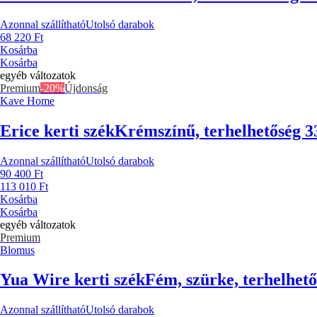
Azonnal szállítható
Utolsó darabok
68 220 Ft
Kosárba
Kosárba
egyéb változatok
Premium
-20%
Újdonság
Kave Home
Erice kerti szék
Krémszínű, terhelhetőség 3
Azonnal szállítható
Utolsó darabok
90 400 Ft
113 010 Ft
Kosárba
Kosárba
egyéb változatok
Premium
Blomus
Yua Wire kerti szék
Fém, szürke, terhelhető
Azonnal szállítható
Utolsó darabok