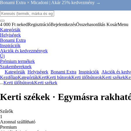
Bonami Extra × Micadoni |
Akár 25% kedvezmény →
4 000 Ft neked
Regisztráció
Bejelentkezés
Összehasonlítás
Kosár
Menu
Kategóriák
Helyiségek
Bonami Extra
Inspirációk
Akciók és kedvezmények
Új
Prémium termékek
Szakembereknek
Kategóriák
Helyiségek
Bonami Extra
Inspirációk
Akciók és ked
Kezdőlap
Kategóriák
Kert
Kerti bútorok
Kerti ülőbútorok
Kerti székek
Ker
...
Kerti ülőbútorok
Kerti székek
Kerti székek · Egymásra rakhat
Szűrők
1
Azonnal szállítható
Premium