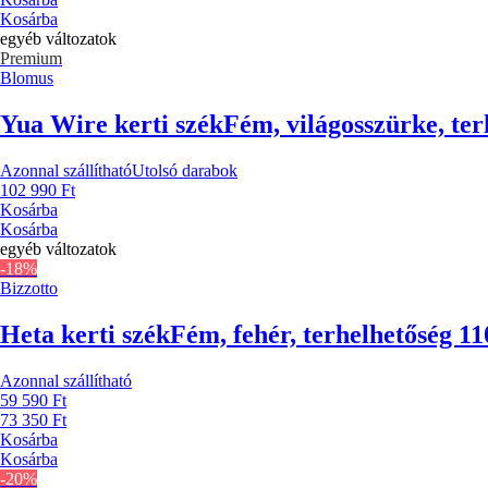
Kosárba
egyéb változatok
Premium
Blomus
Yua Wire kerti szék
Fém, világosszürke, ter
Azonnal szállítható
Utolsó darabok
102 990 Ft
Kosárba
Kosárba
egyéb változatok
-18%
Bizzotto
Heta kerti szék
Fém, fehér, terhelhetőség 1
Azonnal szállítható
59 590 Ft
73 350 Ft
Kosárba
Kosárba
-20%