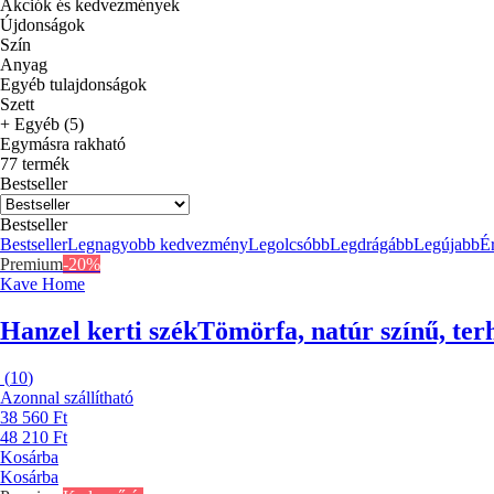
Akciók és kedvezmények
Újdonságok
Szín
Anyag
Egyéb tulajdonságok
Szett
+ Egyéb (5)
Egymásra rakható
77 termék
Bestseller
Bestseller
Bestseller
Legnagyobb kedvezmény
Legolcsóbb
Legdrágább
Legújabb
Ér
Premium
-20%
Kave Home
Hanzel kerti szék
Tömörfa, natúr színű, ter
(
10
)
Azonnal szállítható
38 560 Ft
48 210 Ft
Kosárba
Kosárba