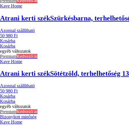
Premium
Kedvező ár
Kave Home
Atrani kerti szék
Szürkésbarna, terhelhetős
Azonnal szállítható
50 980 Ft
Kosárba
Kosárba
egyéb változatok
Premium
Kedvező ár
Kave Home
Atrani kerti szék
Sötétzöld, terhelhetőség 1
Azonnal szállítható
50 980 Ft
Kosárba
Kosárba
egyéb változatok
Premium
Kedvező ár
Bizonyított minőség
Kave Home