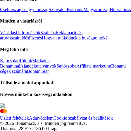
Csehország
Lengyelország
Szlovákia
Románia
Magyarország
Horvátorsz
Minden a vásárlásról
Vásárlási információk
Szállítás
Reklamáció és
áruvisszaküldés
Fizetés
Hogyan működnek a hűségpontok?
Még több infó
Kapcsolat
Rólunk
Márkák a
Bonaminál
Ajándékutalványok
Sajtószoba
Affiliate marketing
Bonami
cégek számára
BonamiStar
Töltsd le a mobil appunkat!
Kövess minket a közösségi oldalakon
Üzleti feltételek
Adatvédelem
Cookie szabályzat és beállítások
© 2026 Bonami.cz, a.s. Minden jog fenntartva.
Thámova 289/13, 186 00 Prága