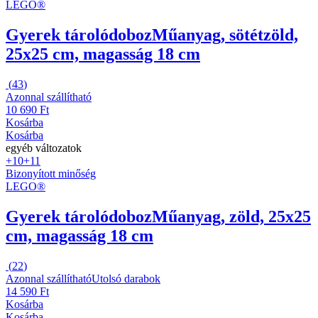
LEGO®
Gyerek tárolódoboz
Műanyag, sötétzöld,
25x25 cm, magasság 18 cm
(
43
)
Azonnal szállítható
10 690 Ft
Kosárba
Kosárba
egyéb változatok
+10
+11
Bizonyított minőség
LEGO®
Gyerek tárolódoboz
Műanyag, zöld, 25x25
cm, magasság 18 cm
(
22
)
Azonnal szállítható
Utolsó darabok
14 590 Ft
Kosárba
Kosárba