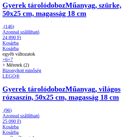
Gyerek tárolódoboz
Műanyag, szürke,
50x25 cm, magasság 18 cm
(
146
)
Azonnal szállítható
24 890 Ft
Kosárba
Kosárba
egyéb változatok
+6
+7
+ Méretek (2)
Bizonyított minőség
LEGO®
Gyerek tárolódoboz
Műanyag, világos
rózsaszín, 50x25 cm, magasság 18 cm
(
96
)
Azonnal szállítható
25 090 Ft
Kosárba
Kosárba