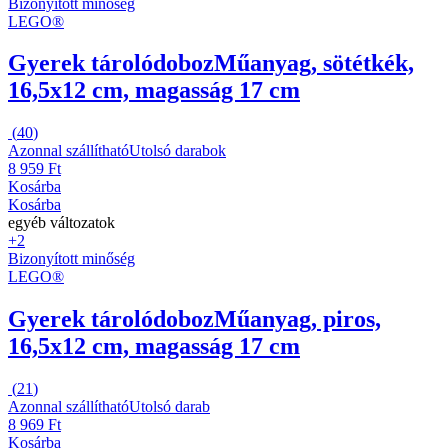
Bizonyított minőség
LEGO®
Gyerek tárolódoboz
Műanyag, sötétkék,
16,5x12 cm, magasság 17 cm
(
40
)
Azonnal szállítható
Utolsó darabok
8 959 Ft
Kosárba
Kosárba
egyéb változatok
+2
Bizonyított minőség
LEGO®
Gyerek tárolódoboz
Műanyag, piros,
16,5x12 cm, magasság 17 cm
(
21
)
Azonnal szállítható
Utolsó darab
8 969 Ft
Kosárba