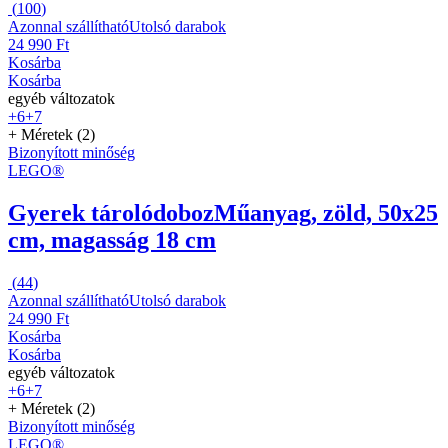
(
100
)
Azonnal szállítható
Utolsó darabok
24 990 Ft
Kosárba
Kosárba
egyéb változatok
+6
+7
+ Méretek (2)
Bizonyított minőség
LEGO®
Gyerek tárolódoboz
Műanyag, zöld, 50x25
cm, magasság 18 cm
(
44
)
Azonnal szállítható
Utolsó darabok
24 990 Ft
Kosárba
Kosárba
egyéb változatok
+6
+7
+ Méretek (2)
Bizonyított minőség
LEGO®