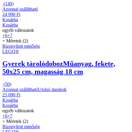
(
149
)
Azonnal szállítható
24 990 Ft
Kosárba
Kosárba
egyéb változatok
+6
+7
+ Méretek (2)
Bizonyított minőség
LEGO®
Gyerek tárolódoboz
Műanyag, fekete,
50x25 cm, magasság 18 cm
(
50
)
Azonnal szállítható
Utolsó darabok
25 090 Ft
Kosárba
Kosárba
egyéb változatok
+6
+7
+ Méretek (2)
Bizonyított minőség
LEGO®