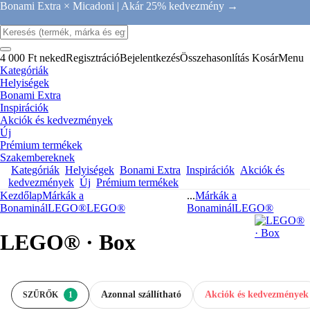
Bonami Extra × Micadoni |
Akár 25% kedvezmény →
4 000 Ft neked
Regisztráció
Bejelentkezés
Összehasonlítás
Kosár
Menu
Kategóriák
Helyiségek
Bonami Extra
Inspirációk
Akciók és kedvezmények
Új
Prémium termékek
Szakembereknek
Kategóriák
Helyiségek
Bonami Extra
Inspirációk
Akciók és
kedvezmények
Új
Prémium termékek
Kezdőlap
Márkák a
...
Márkák a
Bonaminál
LEGO®
LEGO®
Bonaminál
LEGO®
LEGO® · Box
Azonnal szállítható
Akciók és kedvezmények
SZŰRŐK
1