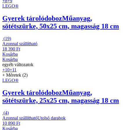
+8
+9
LEGO®
Gyerek tárolódoboz
Műanyag,
sötétszürke, 50x25 cm, magasság 18 cm
(
19
)
Azonnal szállítható
18 390 Ft
Kosárba
Kosárba
egyéb változatok
+10
+11
+ Méretek (2)
LEGO®
Gyerek tárolódoboz
Műanyag,
sötétszürke, 25x25 cm, magasság 18 cm
(
4
)
Azonnal szállítható
Utolsó darabok
10 890 Ft
Kosárba