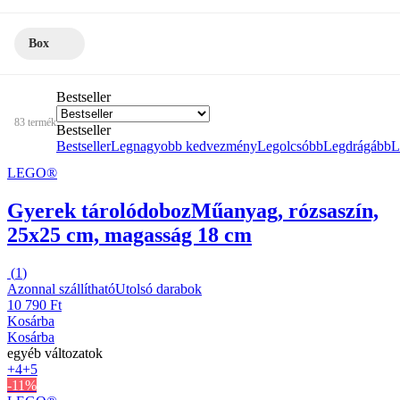
Box
Bestseller
83 termék
Bestseller
Bestseller
Legnagyobb kedvezmény
Legolcsóbb
Legdrágább
L
LEGO®
Gyerek tárolódoboz
Műanyag, rózsaszín,
25x25 cm, magasság 18 cm
(
1
)
Azonnal szállítható
Utolsó darabok
10 790 Ft
Kosárba
Kosárba
egyéb változatok
+4
+5
-11%