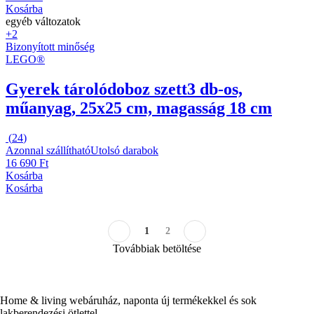
Kosárba
egyéb változatok
+2
Bizonyított minőség
LEGO®
Gyerek tárolódoboz szett
3 db-os,
műanyag, 25x25 cm, magasság 18 cm
(
24
)
Azonnal szállítható
Utolsó darabok
16 690 Ft
Kosárba
Kosárba
1
2
Továbbiak betöltése
Home & living webáruház, naponta új termékekkel és sok
lakberendezési ötlettel