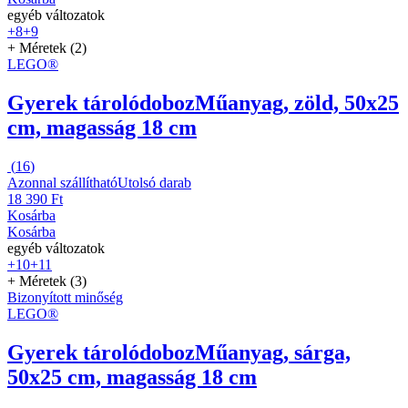
egyéb változatok
+8
+9
+ Méretek (2)
LEGO®
Gyerek tárolódoboz
Műanyag, zöld, 50x25
cm, magasság 18 cm
(
16
)
Azonnal szállítható
Utolsó darab
18 390 Ft
Kosárba
Kosárba
egyéb változatok
+10
+11
+ Méretek (3)
Bizonyított minőség
LEGO®
Gyerek tárolódoboz
Műanyag, sárga,
50x25 cm, magasság 18 cm