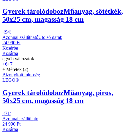
Gyerek tárolódoboz
Műanyag, sötétkék,
50x25 cm, magasság 18 cm
(
94
)
Azonnal szállítható
Utolsó darab
24 990 Ft
Kosárba
Kosárba
egyéb változatok
+6
+7
+ Méretek (2)
Bizonyított minőség
LEGO®
Gyerek tárolódoboz
Műanyag, piros,
50x25 cm, magasság 18 cm
(
71
)
Azonnal szállítható
24 990 Ft
Kosárba