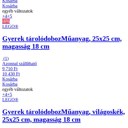
Kosárba
Kosárba
egyéb változatok
+4
+5
-6%
LEGO®
Gyerek tárolódoboz
Műanyag, 25x25 cm,
magasság 18 cm
(
1
)
Azonnal szállítható
9 710 Ft
10 430 Ft
Kosárba
Kosárba
egyéb változatok
+4
+5
LEGO®
Gyerek tárolódoboz
Műanyag, világoskék,
25x25 cm, magasság 18 cm