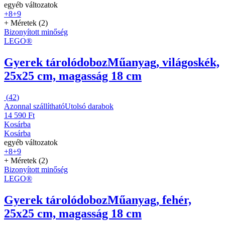
egyéb változatok
+8
+9
+ Méretek (2)
Bizonyított minőség
LEGO®
Gyerek tárolódoboz
Műanyag, világoskék,
25x25 cm, magasság 18 cm
(
42
)
Azonnal szállítható
Utolsó darabok
14 590 Ft
Kosárba
Kosárba
egyéb változatok
+8
+9
+ Méretek (2)
Bizonyított minőség
LEGO®
Gyerek tárolódoboz
Műanyag, fehér,
25x25 cm, magasság 18 cm