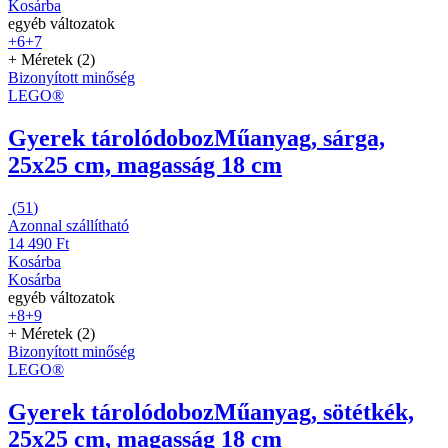
Kosárba
egyéb változatok
+6
+7
+ Méretek (2)
Bizonyított minőség
LEGO®
Gyerek tárolódoboz
Műanyag, sárga,
25x25 cm, magasság 18 cm
(
51
)
Azonnal szállítható
14 490 Ft
Kosárba
Kosárba
egyéb változatok
+8
+9
+ Méretek (2)
Bizonyított minőség
LEGO®
Gyerek tárolódoboz
Műanyag, sötétkék,
25x25 cm, magasság 18 cm