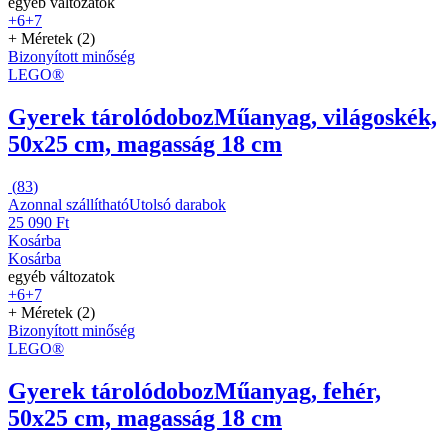
egyéb változatok
+6
+7
+ Méretek (2)
Bizonyított minőség
LEGO®
Gyerek tárolódoboz
Műanyag, világoskék,
50x25 cm, magasság 18 cm
(
83
)
Azonnal szállítható
Utolsó darabok
25 090 Ft
Kosárba
Kosárba
egyéb változatok
+6
+7
+ Méretek (2)
Bizonyított minőség
LEGO®
Gyerek tárolódoboz
Műanyag, fehér,
50x25 cm, magasság 18 cm