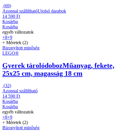
(
69
)
Azonnal szállítható
Utolsó darabok
14 590 Ft
Kosárba
Kosárba
egyéb változatok
+8
+9
+ Méretek (2)
Bizonyított minőség
LEGO®
Gyerek tárolódoboz
Műanyag, fekete,
25x25 cm, magasság 18 cm
(
32
)
Azonnal szállítható
14 590 Ft
Kosárba
Kosárba
egyéb változatok
+8
+9
+ Méretek (2)
Bizonyított minőség