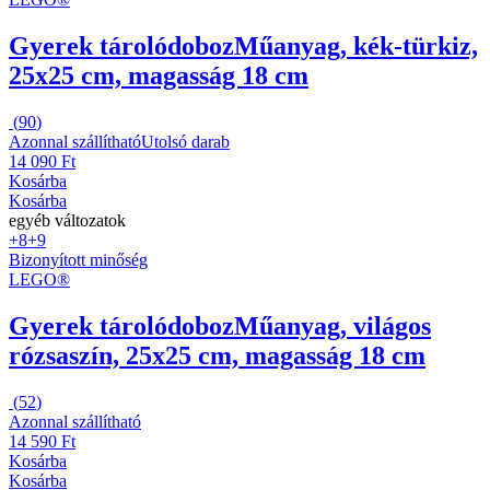
Gyerek tárolódoboz
Műanyag, kék-türkiz,
25x25 cm, magasság 18 cm
(
90
)
Azonnal szállítható
Utolsó darab
14 090 Ft
Kosárba
Kosárba
egyéb változatok
+8
+9
Bizonyított minőség
LEGO®
Gyerek tárolódoboz
Műanyag, világos
rózsaszín, 25x25 cm, magasság 18 cm
(
52
)
Azonnal szállítható
14 590 Ft
Kosárba
Kosárba