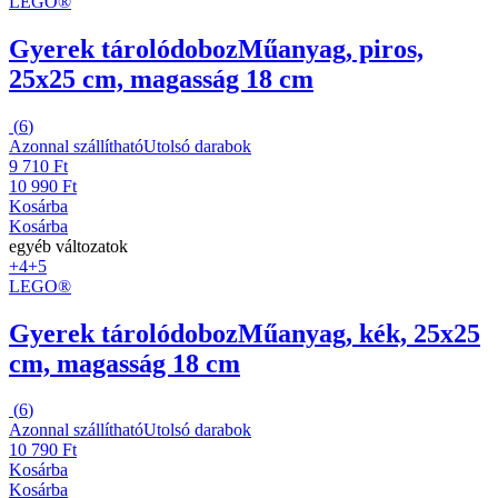
LEGO®
Gyerek tárolódoboz
Műanyag, piros,
25x25 cm, magasság 18 cm
(
6
)
Azonnal szállítható
Utolsó darabok
9 710 Ft
10 990 Ft
Kosárba
Kosárba
egyéb változatok
+4
+5
LEGO®
Gyerek tárolódoboz
Műanyag, kék, 25x25
cm, magasság 18 cm
(
6
)
Azonnal szállítható
Utolsó darabok
10 790 Ft
Kosárba
Kosárba