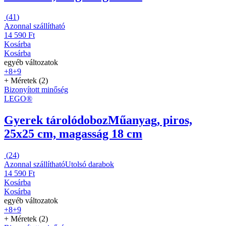
(
41
)
Azonnal szállítható
14 590 Ft
Kosárba
Kosárba
egyéb változatok
+8
+9
+ Méretek (2)
Bizonyított minőség
LEGO®
Gyerek tárolódoboz
Műanyag, piros,
25x25 cm, magasság 18 cm
(
24
)
Azonnal szállítható
Utolsó darabok
14 590 Ft
Kosárba
Kosárba
egyéb változatok
+8
+9
+ Méretek (2)