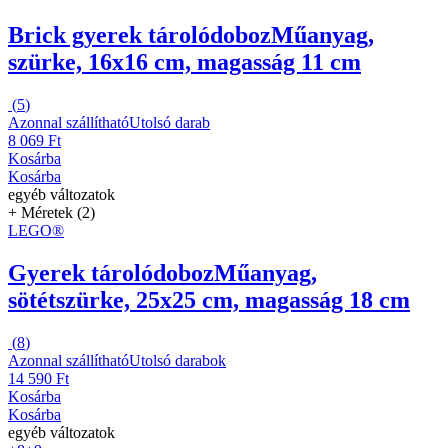
Brick gyerek tárolódoboz
Műanyag,
szürke, 16x16 cm, magasság 11 cm
(
5
)
Azonnal szállítható
Utolsó darab
8 069 Ft
Kosárba
Kosárba
egyéb változatok
+ Méretek (2)
LEGO®
Gyerek tárolódoboz
Műanyag,
sötétszürke, 25x25 cm, magasság 18 cm
(
8
)
Azonnal szállítható
Utolsó darabok
14 590 Ft
Kosárba
Kosárba
egyéb változatok