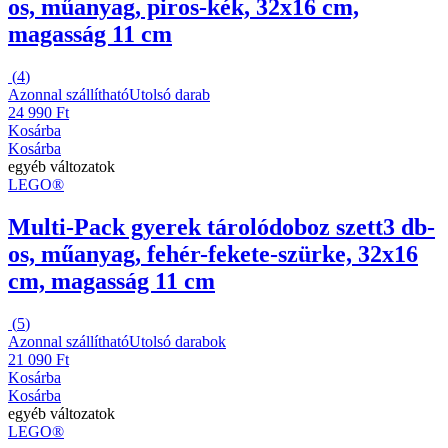
os, műanyag, piros-kék, 32x16 cm,
magasság 11 cm
(
4
)
Azonnal szállítható
Utolsó darab
24 990 Ft
Kosárba
Kosárba
egyéb változatok
LEGO®
Multi-Pack gyerek tárolódoboz szett
3 db-
os, műanyag, fehér-fekete-szürke, 32x16
cm, magasság 11 cm
(
5
)
Azonnal szállítható
Utolsó darabok
21 090 Ft
Kosárba
Kosárba
egyéb változatok
LEGO®