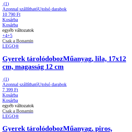
(
1
)
Azonnal szállítható
Utolsó darabok
10 790 Ft
Kosárba
Kosárba
egyéb változatok
+4
+5
Csak a Bonamin
LEGO®
Gyerek tárolódoboz
Műanyag, lila, 17x12
cm, magasság 12 cm
(
1
)
Azonnal szállítható
Utolsó darabok
7 399 Ft
Kosárba
Kosárba
egyéb változatok
Csak a Bonamin
LEGO®
Gyerek tárolódoboz
Műanyag, piros,