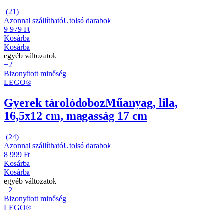
(
21
)
Azonnal szállítható
Utolsó darabok
9 979 Ft
Kosárba
Kosárba
egyéb változatok
+2
Bizonyított minőség
LEGO®
Gyerek tárolódoboz
Műanyag, lila,
16,5x12 cm, magasság 17 cm
(
24
)
Azonnal szállítható
Utolsó darabok
8 999 Ft
Kosárba
Kosárba
egyéb változatok
+2
Bizonyított minőség
LEGO®