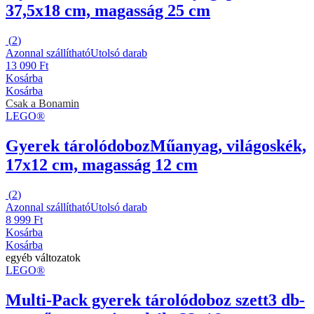
37,5x18 cm, magasság 25 cm
(
2
)
Azonnal szállítható
Utolsó darab
13 090 Ft
Kosárba
Kosárba
Csak a Bonamin
LEGO®
Gyerek tárolódoboz
Műanyag, világoskék,
17x12 cm, magasság 12 cm
(
2
)
Azonnal szállítható
Utolsó darab
8 999 Ft
Kosárba
Kosárba
egyéb változatok
LEGO®
Multi-Pack gyerek tárolódoboz szett
3 db-