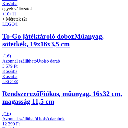
Kosárba
egyéb változatok
+10
+11
+ Méretek (2)
LEGO®
To-Go játéktároló doboz
Műanyag,
sötétkék, 19x16x3,5 cm
(
16
)
Azonnal szállítható
Utolsó darab
3 579 Ft
Kosárba
Kosárba
LEGO®
Rendszerező
Fiókos, műanyag, 16x32 cm,
magasság 11,5 cm
(
16
)
Azonnal szállítható
Utolsó darabok
12 290 Ft