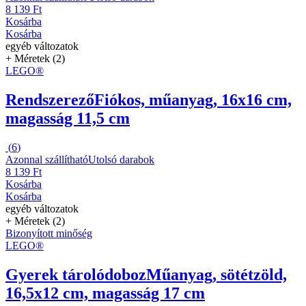
8 139 Ft
Kosárba
Kosárba
egyéb változatok
+ Méretek (2)
LEGO®
Rendszerező
Fiókos, műanyag, 16x16 cm,
magasság 11,5 cm
(
6
)
Azonnal szállítható
Utolsó darabok
8 139 Ft
Kosárba
Kosárba
egyéb változatok
+ Méretek (2)
Bizonyított minőség
LEGO®
Gyerek tárolódoboz
Műanyag, sötétzöld,
16,5x12 cm, magasság 17 cm