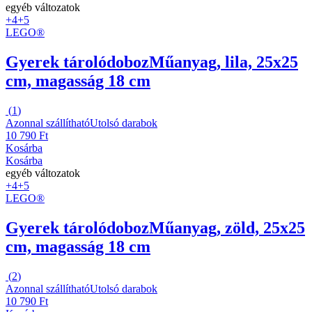
egyéb változatok
+4
+5
LEGO®
Gyerek tárolódoboz
Műanyag, lila, 25x25
cm, magasság 18 cm
(
1
)
Azonnal szállítható
Utolsó darabok
10 790 Ft
Kosárba
Kosárba
egyéb változatok
+4
+5
LEGO®
Gyerek tárolódoboz
Műanyag, zöld, 25x25
cm, magasság 18 cm
(
2
)
Azonnal szállítható
Utolsó darabok
10 790 Ft