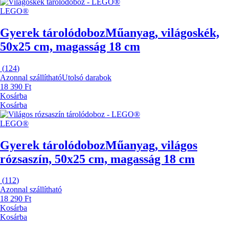
LEGO®
Gyerek tárolódoboz
Műanyag, világoskék,
50x25 cm, magasság 18 cm
(
124
)
Azonnal szállítható
Utolsó darabok
18 390 Ft
Kosárba
Kosárba
LEGO®
Gyerek tárolódoboz
Műanyag, világos
rózsaszín, 50x25 cm, magasság 18 cm
(
112
)
Azonnal szállítható
18 290 Ft
Kosárba
Kosárba