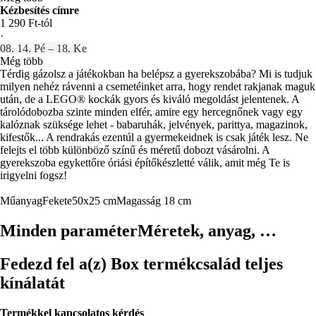
Kézbesítés címre
1 290 Ft-tól
·
08. 14. Pé – 18. Ke
Még több
Térdig gázolsz a játékokban ha belépsz a gyerekszobába? Mi is tudjuk
milyen nehéz rávenni a csemetéinket arra, hogy rendet rakjanak maguk
után, de a LEGO® kockák gyors és kiváló megoldást jelentenek. A
tárolódobozba szinte minden elfér, amire egy hercegnőnek vagy egy
kalóznak szüksége lehet - babaruhák, jelvények, parittya, magazinok,
kifestők... A rendrakás ezentúl a gyermekeidnek is csak játék lesz. Ne
felejts el több különböző színű és méretű dobozt vásárolni. A
gyerekszoba egykettőre óriási építőkészletté válik, amit még Te is
irigyelni fogsz!
Műanyag
Fekete
50x25 cm
Magasság 18 cm
Minden paraméter
Méretek, anyag, …
Fedezd fel a(z) Box termékcsalád teljes
kínálatát
Termékkel kapcsolatos kérdés