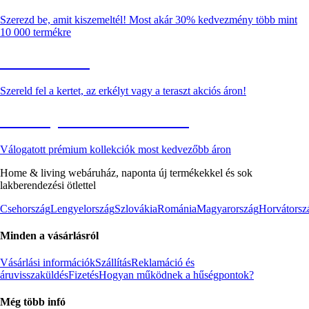
Szerezd be, amit kiszemeltél! Most akár 30% kedvezmény több mint
10 000 termékre
Kerti akciók
Szereld fel a kertet, az erkélyt vagy a teraszt akciós áron!
Akciós prémium termékek
Válogatott prémium kollekciók most kedvezőbb áron
Home & living webáruház, naponta új termékekkel és sok
lakberendezési ötlettel
Csehország
Lengyelország
Szlovákia
Románia
Magyarország
Horvátorsz
Minden a vásárlásról
Vásárlási információk
Szállítás
Reklamáció és
áruvisszaküldés
Fizetés
Hogyan működnek a hűségpontok?
Még több infó