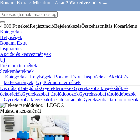
Bonami Extra × Micadoni |
Akár 25% kedvezmény →
4 000 Ft neked
Regisztráció
Bejelentkezés
Összehasonlítás
Kosár
Menu
Kategóriák
Helyiségek
Bonami Extra
Inspirációk
Akciók és kedvezmények
Új
Prémium termékek
Szakembereknek
Kategóriák
Helyiségek
Bonami Extra
Inspirációk
Akciók és
kedvezmények
Új
Prémium termékek
Kezdőlap
Kategóriák
Gyerektermékek
Gyerekszoba kiegészítők és
dekorációk
Gyerekszobai tárolódobozok
Gyerekszobai tárolódobozok
...
Gyerekszoba kiegészítők és dekorációk
Gyerekszobai tárolódobozok
Mutasd a képgalériát