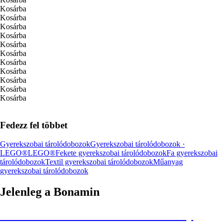
Kosárba
Kosárba
Kosárba
Kosárba
Kosárba
Kosárba
Kosárba
Kosárba
Kosárba
Kosárba
Kosárba
Fedezz fel többet
Gyerekszobai tárolódobozok
Gyerekszobai tárolódobozok ·
LEGO®
LEGO®
Fekete gyerekszobai tárolódobozok
Fa gyerekszobai
tárolódobozok
Textil gyerekszobai tárolódobozok
Műanyag
gyerekszobai tárolódobozok
Jelenleg a Bonamin
Summer Sale: Akár 30% kedvezmény