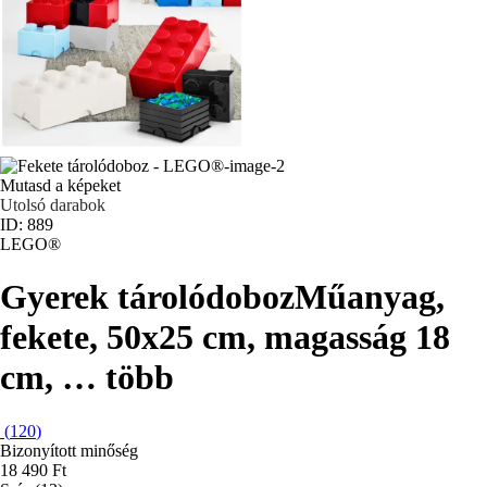
Mutasd a képeket
Utolsó darabok
ID: 889
LEGO®
Gyerek tárolódoboz
Műanyag,
fekete, 50x25 cm, magasság 18
cm
, …
több
(
120
)
Bizonyított minőség
18 490 Ft