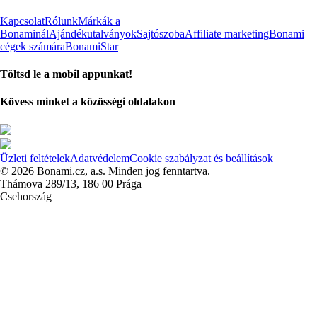
Kapcsolat
Rólunk
Márkák a
Bonaminál
Ajándékutalványok
Sajtószoba
Affiliate marketing
Bonami
cégek számára
BonamiStar
Töltsd le a mobil appunkat!
Kövess minket a közösségi oldalakon
Üzleti feltételek
Adatvédelem
Cookie szabályzat és beállítások
© 2026 Bonami.cz, a.s. Minden jog fenntartva.
Thámova 289/13, 186 00 Prága
Csehország