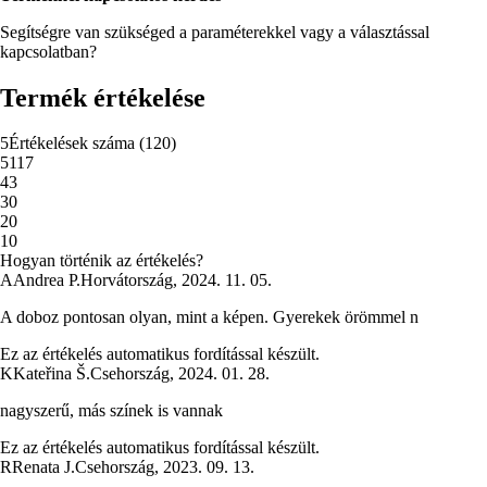
Segítségre van szükséged a paraméterekkel vagy a választással
kapcsolatban?
Termék értékelése
5
Értékelések száma
(
120
)
5
117
4
3
3
0
2
0
1
0
Hogyan történik az értékelés?
A
Andrea P.
Horvátország
,
2024. 11. 05.
A doboz pontosan olyan, mint a képen. Gyerekek örömmel n
Ez az értékelés automatikus fordítással készült.
K
Kateřina Š.
Csehország
,
2024. 01. 28.
nagyszerű, más színek is vannak
Ez az értékelés automatikus fordítással készült.
R
Renata J.
Csehország
,
2023. 09. 13.