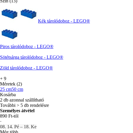
Szín (13)
Kék tárolódoboz - LEGO®
Piros tárolódoboz - LEGO®
Sötétsárga tárolódoboz - LEGO®
Zöld tárolódoboz - LEGO®
+
9
Méretek (2)
25 cm
50 cm
Kosárba
2 db azonnal szállítható
További > 5 db rendelésre
Személyes átvétel
890 Ft-tól
·
08. 14. Pé – 18. Ke
Még több