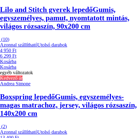
Lilo and Stitch gyerek lepedő
Gumis,
egyszemélyes, pamut, nyomtatott mintás,
világos rózsaszín, 90x200 cm
(
10
)
Azonnal szállítható
Utolsó darabok
4 950 Ft
6 299 Ft
Kosárba
Kosárba
egyéb változatok
Kedvező ár
Andrea Simone
Boxspring lepedő
Gumis, egyszemélyes-
magas matrachoz, jersey, világos rózsaszín,
140x200 cm
(
2
)
Azonnal szállítható
Utolsó darabok
13 400 Ft