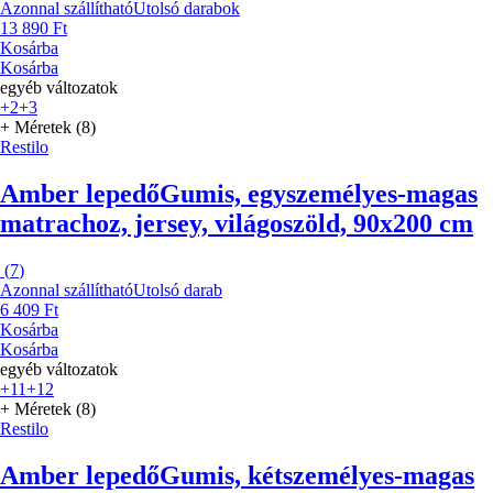
Azonnal szállítható
Utolsó darabok
13 890 Ft
Kosárba
Kosárba
egyéb változatok
+2
+3
+ Méretek (8)
Restilo
Amber lepedő
Gumis, egyszemélyes-magas
matrachoz, jersey, világoszöld, 90x200 cm
(
7
)
Azonnal szállítható
Utolsó darab
6 409 Ft
Kosárba
Kosárba
egyéb változatok
+11
+12
+ Méretek (8)
Restilo
Amber lepedő
Gumis, kétszemélyes-magas