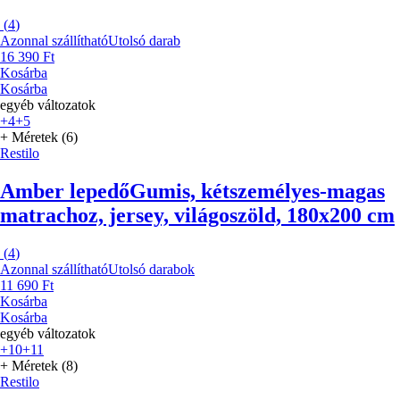
(
4
)
Azonnal szállítható
Utolsó darab
16 390 Ft
Kosárba
Kosárba
egyéb változatok
+4
+5
+ Méretek (6)
Restilo
Amber lepedő
Gumis, kétszemélyes-magas
matrachoz, jersey, világoszöld, 180x200 cm
(
4
)
Azonnal szállítható
Utolsó darabok
11 690 Ft
Kosárba
Kosárba
egyéb változatok
+10
+11
+ Méretek (8)
Restilo