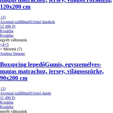
120x200 cm
(
2
)
Azonnal szállítható
Utolsó darabok
12 490 Ft
Kosárba
Kosárba
egyéb változatok
+4
+5
+ Méretek (7)
Andrea Simone
Boxspring lepedő
Gumis, egyszemélyes-
magas matrachoz, jersey, világosszürke,
90x200 cm
(
2
)
Azonnal szállítható
Utolsó darab
11 490 Ft
Kosárba
Kosárba
egyéb változatok