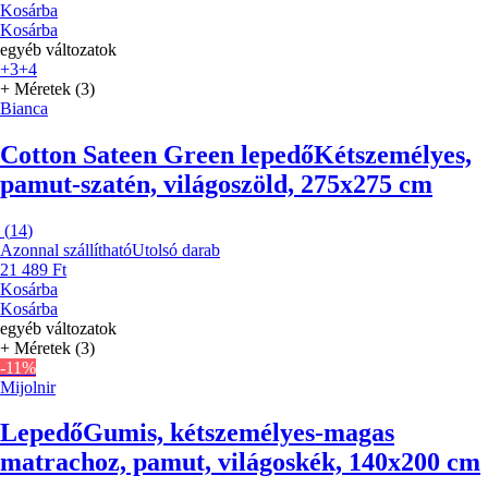
Kosárba
Kosárba
egyéb változatok
+3
+4
+ Méretek (3)
Bianca
Cotton Sateen Green lepedő
Kétszemélyes,
pamut-szatén, világoszöld, 275x275 cm
(
14
)
Azonnal szállítható
Utolsó darab
21 489 Ft
Kosárba
Kosárba
egyéb változatok
+ Méretek (3)
-11%
Mijolnir
Lepedő
Gumis, kétszemélyes-magas
matrachoz, pamut, világoskék, 140x200 cm