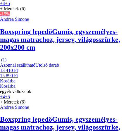
+4
+5
+ Méretek (6)
-15%
Andrea Simone
Boxspring lepedő
Gumis, egyszemélyes-
magas matrachoz, jersey, világosszürke,
200x200 cm
(
1
)
Azonnal szállítható
Utolsó darab
13 410 Ft
15 890 Ft
Kosárba
Kosárba
egyéb változatok
+4
+5
+ Méretek (6)
Andrea Simone
Boxspring lepedő
Gumis, egyszemélyes-
magas matrachoz, jersey, világosszürke,