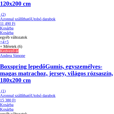
120x200 cm
(
2
)
Azonnal szállítható
Utolsó darabok
11 490 Ft
Kosárba
Kosárba
egyéb változatok
+4
+5
+ Méretek (6)
Kedvező ár
Andrea Simone
Boxspring lepedő
Gumis, egyszemélyes-
magas matrachoz, jersey, világos rózsaszín,
180x200 cm
(
1
)
Azonnal szállítható
Utolsó darabok
15 380 Ft
Kosárba
Kosárba
egyéb változatok