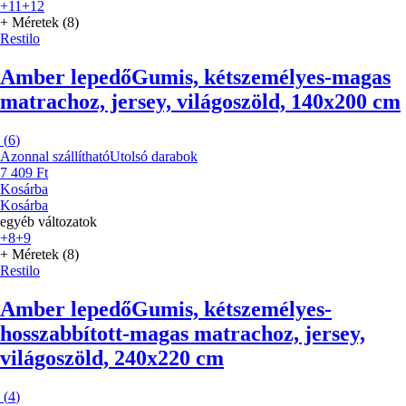
+11
+12
+ Méretek (8)
Restilo
Amber lepedő
Gumis, kétszemélyes-magas
matrachoz, jersey, világoszöld, 140x200 cm
(
6
)
Azonnal szállítható
Utolsó darabok
7 409 Ft
Kosárba
Kosárba
egyéb változatok
+8
+9
+ Méretek (8)
Restilo
Amber lepedő
Gumis, kétszemélyes-
hosszabbított-magas matrachoz, jersey,
világoszöld, 240x220 cm
(
4
)