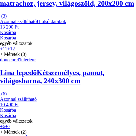
matrachoz, jersey, világoszöld, 200x200 cm
(
3
)
Azonnal szállítható
Utolsó darabok
13 290 Ft
Kosárba
Kosárba
egyéb változatok
+11
+12
+ Méretek (8)
douceur d'intérieur
Lina lepedő
Kétszemélyes, pamut,
világosbarna, 240x300 cm
(
6
)
Azonnal szállítható
10 490 Ft
Kosárba
Kosárba
egyéb változatok
+6
+7
+ Méretek (2)