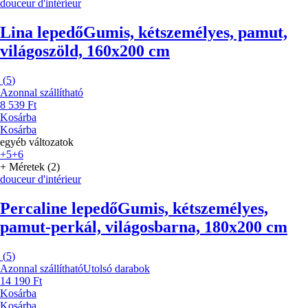
douceur d'intérieur
Lina lepedő
Gumis, kétszemélyes, pamut,
világoszöld, 160x200 cm
(
5
)
Azonnal szállítható
8 539 Ft
Kosárba
Kosárba
egyéb változatok
+5
+6
+ Méretek (2)
douceur d'intérieur
Percaline lepedő
Gumis, kétszemélyes,
pamut-perkál, világosbarna, 180x200 cm
(
5
)
Azonnal szállítható
Utolsó darabok
14 190 Ft
Kosárba
Kosárba