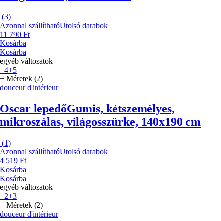
(
3
)
Azonnal szállítható
Utolsó darabok
11 790 Ft
Kosárba
Kosárba
egyéb változatok
+4
+5
+ Méretek (2)
douceur d'intérieur
Oscar lepedő
Gumis, kétszemélyes,
mikroszálas, világosszürke, 140x190 cm
(
1
)
Azonnal szállítható
Utolsó darabok
4 519 Ft
Kosárba
Kosárba
egyéb változatok
+2
+3
+ Méretek (2)
douceur d'intérieur