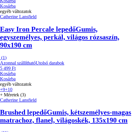
Kosárba
Kosárba
egyéb változatok
Catherine Lansfield
Easy Iron Percale lepedő
Gumis,
egyszemélyes, perkál, világos rózsaszín,
90x190 cm
(
1
)
Azonnal szállítható
Utolsó darabok
5 499 Ft
Kosárba
Kosárba
egyéb változatok
+9
+10
+ Méretek (3)
Catherine Lansfield
Brushed lepedő
Gumis, kétszemélyes-magas
matrachoz, flanel, világoskék, 135x190 cm