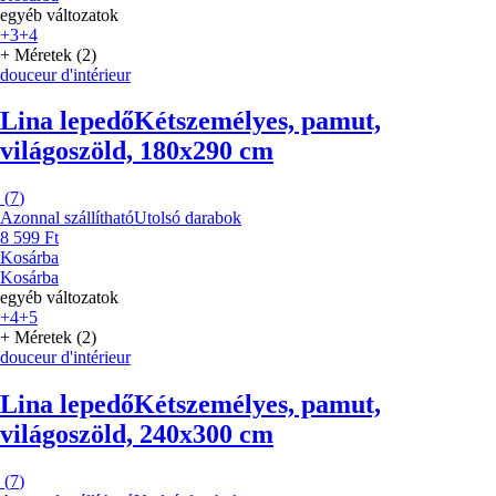
egyéb változatok
+3
+4
+ Méretek (2)
douceur d'intérieur
Lina lepedő
Kétszemélyes, pamut,
világoszöld, 180x290 cm
(
7
)
Azonnal szállítható
Utolsó darabok
8 599 Ft
Kosárba
Kosárba
egyéb változatok
+4
+5
+ Méretek (2)
douceur d'intérieur
Lina lepedő
Kétszemélyes, pamut,
világoszöld, 240x300 cm
(
7
)