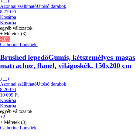
(
11
)
Azonnal szállítható
Utolsó darabok
8 779 Ft
Kosárba
Kosárba
egyéb változatok
+ Méretek (3)
-18%
Catherine Lansfield
Brushed lepedő
Gumis, kétszemélyes-magas
matrachoz, flanel, világoskék, 150x200 cm
(
11
)
Azonnal szállítható
Utolsó darabok
8 260 Ft
10 099 Ft
Kosárba
Kosárba
egyéb változatok
+2
+ Méretek (3)
Catherine Lansfield