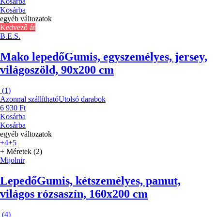
Kosárba
Kosárba
egyéb változatok
Kedvező ár
B.E.S.
Mako lepedő
Gumis, egyszemélyes, jersey,
világoszöld, 90x200 cm
(
1
)
Azonnal szállítható
Utolsó darabok
6 930 Ft
Kosárba
Kosárba
egyéb változatok
+4
+5
+ Méretek (2)
Mijolnir
Lepedő
Gumis, kétszemélyes, pamut,
világos rózsaszín, 160x200 cm
(
4
)