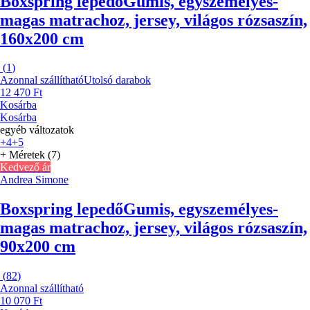
Boxspring lepedő
Gumis, egyszemélyes-
magas matrachoz, jersey, világos rózsaszín,
160x200 cm
(
1
)
Azonnal szállítható
Utolsó darabok
12 470 Ft
Kosárba
Kosárba
egyéb változatok
+4
+5
+ Méretek (7)
Kedvező ár
Andrea Simone
Boxspring lepedő
Gumis, egyszemélyes-
magas matrachoz, jersey, világos rózsaszín,
90x200 cm
(
82
)
Azonnal szállítható
10 070 Ft