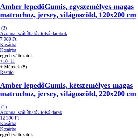
Amber lepedő
Gumis, egyszemélyes-magas
matrachoz, jersey, világoszöld, 120x200 cm
(
3
)
Azonnal szállítható
Utolsó darabok
7 989 Ft
Kosárba
Kosárba
egyéb változatok
+10
+11
+ Méretek (8)
Restilo
Amber lepedő
Gumis, kétszemélyes-magas
matrachoz, jersey, világoszöld, 220x200 cm
(
1
)
Azonnal szállítható
Utolsó darab
12 390 Ft
Kosárba
Kosárba
egyéb változatok