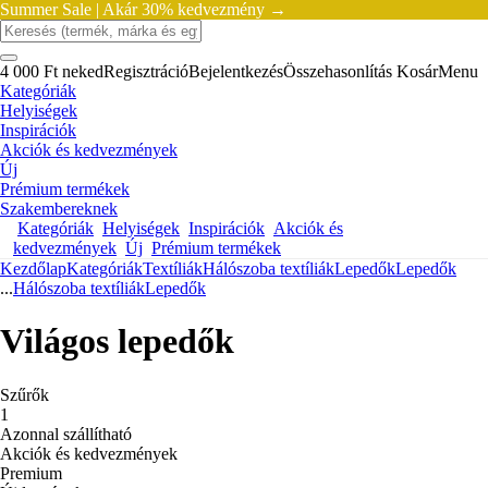
Summer Sale |
Akár 30% kedvezmény →
4 000 Ft neked
Regisztráció
Bejelentkezés
Összehasonlítás
Kosár
Menu
Kategóriák
Helyiségek
Inspirációk
Akciók és kedvezmények
Új
Prémium termékek
Szakembereknek
Kategóriák
Helyiségek
Inspirációk
Akciók és
kedvezmények
Új
Prémium termékek
Kezdőlap
Kategóriák
Textíliák
Hálószoba textíliák
Lepedők
Lepedők
...
Hálószoba textíliák
Lepedők
Világos lepedők
Szűrők
1
Azonnal szállítható
Akciók és kedvezmények
Premium