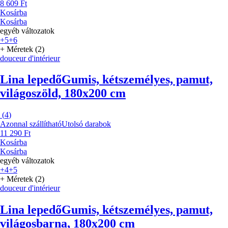
8 609 Ft
Kosárba
Kosárba
egyéb változatok
+5
+6
+ Méretek (2)
douceur d'intérieur
Lina lepedő
Gumis, kétszemélyes, pamut,
világoszöld, 180x200 cm
(
4
)
Azonnal szállítható
Utolsó darabok
11 290 Ft
Kosárba
Kosárba
egyéb változatok
+4
+5
+ Méretek (2)
douceur d'intérieur
Lina lepedő
Gumis, kétszemélyes, pamut,
világosbarna, 180x200 cm