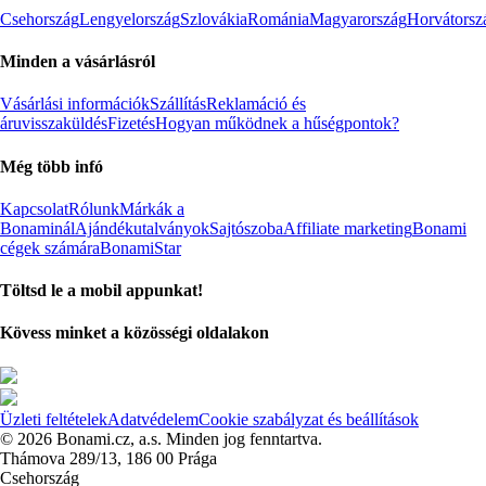
Csehország
Lengyelország
Szlovákia
Románia
Magyarország
Horvátorsz
Minden a vásárlásról
Vásárlási információk
Szállítás
Reklamáció és
áruvisszaküldés
Fizetés
Hogyan működnek a hűségpontok?
Még több infó
Kapcsolat
Rólunk
Márkák a
Bonaminál
Ajándékutalványok
Sajtószoba
Affiliate marketing
Bonami
cégek számára
BonamiStar
Töltsd le a mobil appunkat!
Kövess minket a közösségi oldalakon
Üzleti feltételek
Adatvédelem
Cookie szabályzat és beállítások
© 2026 Bonami.cz, a.s. Minden jog fenntartva.
Thámova 289/13, 186 00 Prága
Csehország