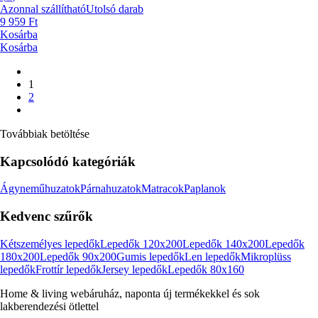
Azonnal szállítható
Utolsó darab
9 959 Ft
Kosárba
Kosárba
1
2
Továbbiak betöltése
Kapcsolódó kategóriák
Ágyneműhuzatok
Párnahuzatok
Matracok
Paplanok
Kedvenc szűrők
Kétszemélyes lepedők
Lepedők 120x200
Lepedők 140x200
Lepedők
180x200
Lepedők 90x200
Gumis lepedők
Len lepedők
Mikroplüss
lepedők
Frottír lepedők
Jersey lepedők
Lepedők 80x160
Home & living webáruház, naponta új termékekkel és sok
lakberendezési ötlettel