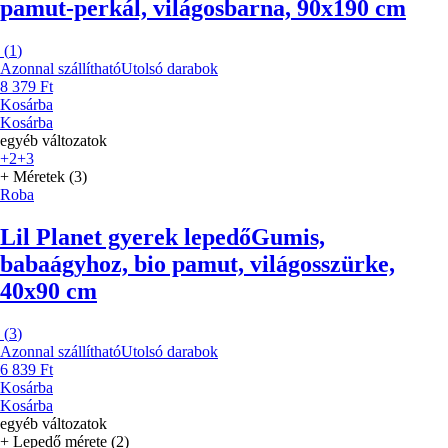
pamut-perkál, világosbarna, 90x190 cm
(
1
)
Azonnal szállítható
Utolsó darabok
8 379 Ft
Kosárba
Kosárba
egyéb változatok
+2
+3
+ Méretek (3)
Roba
Lil Planet gyerek lepedő
Gumis,
babaágyhoz, bio pamut, világosszürke,
40x90 cm
(
3
)
Azonnal szállítható
Utolsó darabok
6 839 Ft
Kosárba
Kosárba
egyéb változatok
+ Lepedő mérete (2)