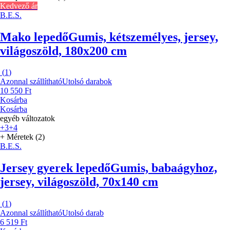
Kedvező ár
B.E.S.
Mako lepedő
Gumis, kétszemélyes, jersey,
világoszöld, 180x200 cm
(
1
)
Azonnal szállítható
Utolsó darabok
10 550 Ft
Kosárba
Kosárba
egyéb változatok
+3
+4
+ Méretek (2)
B.E.S.
Jersey gyerek lepedő
Gumis, babaágyhoz,
jersey, világoszöld, 70x140 cm
(
1
)
Azonnal szállítható
Utolsó darab
6 519 Ft