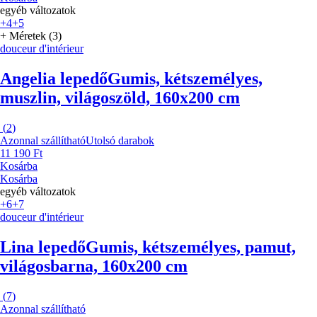
egyéb változatok
+4
+5
+ Méretek (3)
douceur d'intérieur
Angelia lepedő
Gumis, kétszemélyes,
muszlin, világoszöld, 160x200 cm
(
2
)
Azonnal szállítható
Utolsó darabok
11 190 Ft
Kosárba
Kosárba
egyéb változatok
+6
+7
douceur d'intérieur
Lina lepedő
Gumis, kétszemélyes, pamut,
világosbarna, 160x200 cm
(
7
)
Azonnal szállítható