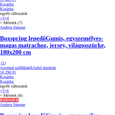
Kosárba
Kosárba
egyéb változatok
+3
+4
+ Méretek (7)
Andrea Simone
Boxspring lepedő
Gumis, egyszemélyes-
magas matrachoz, jersey, világosszürke,
180x200 cm
(
2
)
Azonnal szállítható
Utolsó darabok
16 290 Ft
Kosárba
Kosárba
egyéb változatok
+5
+6
+ Méretek (6)
Kedvező ár
Andrea Simone