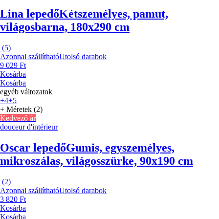
Lina lepedő
Kétszemélyes, pamut,
világosbarna, 180x290 cm
(
5
)
Azonnal szállítható
Utolsó darabok
9 029 Ft
Kosárba
Kosárba
egyéb változatok
+4
+5
+ Méretek (2)
Kedvező ár
douceur d'intérieur
Oscar lepedő
Gumis, egyszemélyes,
mikroszálas, világosszürke, 90x190 cm
(
2
)
Azonnal szállítható
Utolsó darabok
3 820 Ft
Kosárba
Kosárba