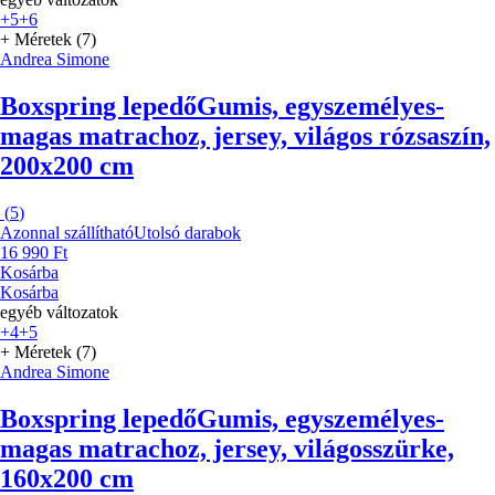
+5
+6
+ Méretek (7)
Andrea Simone
Boxspring lepedő
Gumis, egyszemélyes-
magas matrachoz, jersey, világos rózsaszín,
200x200 cm
(
5
)
Azonnal szállítható
Utolsó darabok
16 990 Ft
Kosárba
Kosárba
egyéb változatok
+4
+5
+ Méretek (7)
Andrea Simone
Boxspring lepedő
Gumis, egyszemélyes-
magas matrachoz, jersey, világosszürke,
160x200 cm