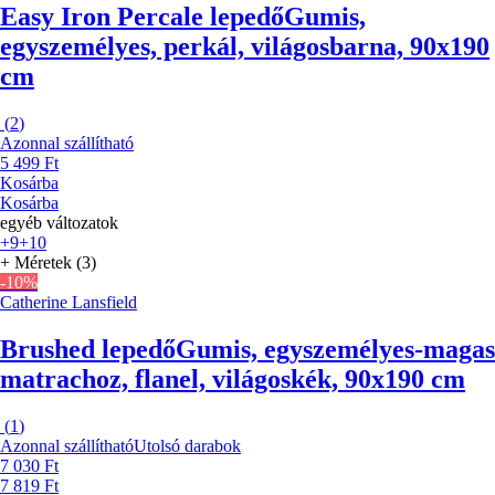
Easy Iron Percale lepedő
Gumis,
egyszemélyes, perkál, világosbarna, 90x190
cm
(
2
)
Azonnal szállítható
5 499 Ft
Kosárba
Kosárba
egyéb változatok
+9
+10
+ Méretek (3)
-10%
Catherine Lansfield
Brushed lepedő
Gumis, egyszemélyes-magas
matrachoz, flanel, világoskék, 90x190 cm
(
1
)
Azonnal szállítható
Utolsó darabok
7 030 Ft
7 819 Ft