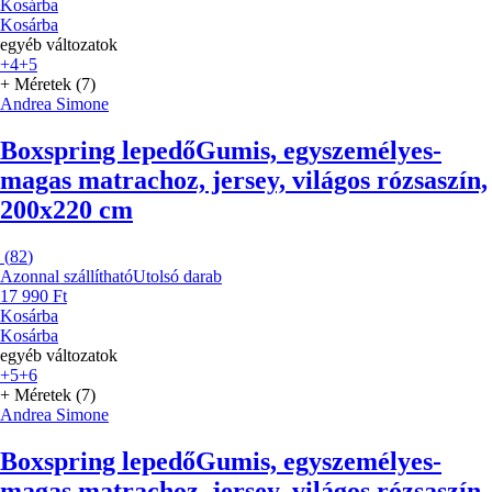
Kosárba
Kosárba
egyéb változatok
+4
+5
+ Méretek (7)
Andrea Simone
Boxspring lepedő
Gumis, egyszemélyes-
magas matrachoz, jersey, világos rózsaszín,
200x220 cm
(
82
)
Azonnal szállítható
Utolsó darab
17 990 Ft
Kosárba
Kosárba
egyéb változatok
+5
+6
+ Méretek (7)
Andrea Simone
Boxspring lepedő
Gumis, egyszemélyes-
magas matrachoz, jersey, világos rózsaszín,