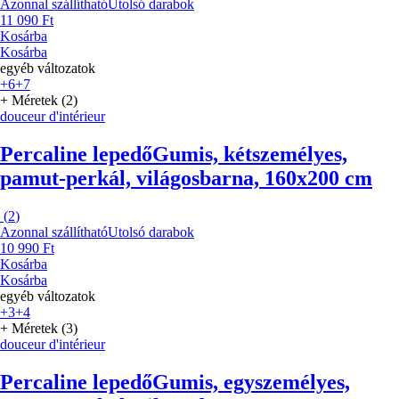
Azonnal szállítható
Utolsó darabok
11 090 Ft
Kosárba
Kosárba
egyéb változatok
+6
+7
+ Méretek (2)
douceur d'intérieur
Percaline lepedő
Gumis, kétszemélyes,
pamut-perkál, világosbarna, 160x200 cm
(
2
)
Azonnal szállítható
Utolsó darabok
10 990 Ft
Kosárba
Kosárba
egyéb változatok
+3
+4
+ Méretek (3)
douceur d'intérieur
Percaline lepedő
Gumis, egyszemélyes,