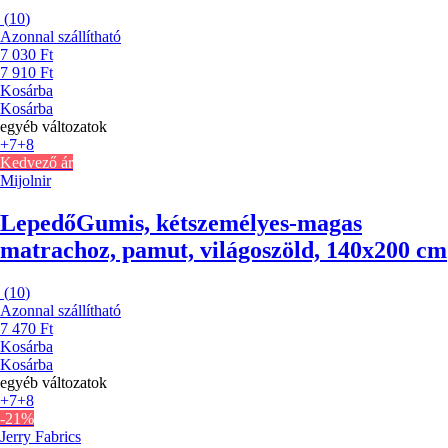
(
10
)
Azonnal szállítható
7 030 Ft
7 910 Ft
Kosárba
Kosárba
egyéb változatok
+7
+8
Kedvező ár
Mijolnir
Lepedő
Gumis, kétszemélyes-magas
matrachoz, pamut, világoszöld, 140x200 cm
(
10
)
Azonnal szállítható
7 470 Ft
Kosárba
Kosárba
egyéb változatok
+7
+8
-21%
Jerry Fabrics