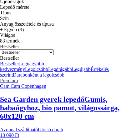
Újdonságok
Lepedő mérete
Típus
Szín
Anyag összetétele és típusa
+ Egyéb (9)
Világos
83 termék
Bestseller
Bestseller
Bestseller
Legnagyobb
kedvezmény
Legolcsóbb
Legdrágább
Legújabb
Értékelés
szerint
Darabonként a legolcsóbb
Premium
Cam Cam Copenhagen
Sea Garden gyerek lepedő
Gumis,
babaágyhoz, bio pamut, világossárga,
60x120 cm
Azonnal szállítható
Utolsó darab
13 090 Ft