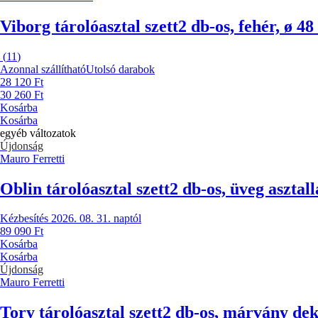
Viborg tárolóasztal szett
2 db-os, fehér, ø 
(
11
)
Azonnal szállítható
Utolsó darabok
28 120 Ft
30 260 Ft
Kosárba
Kosárba
egyéb változatok
Újdonság
Mauro Ferretti
Oblin tárolóasztal szett
2 db-os, üveg asztal
Kézbesítés 2026. 08. 31. naptól
89 090 Ft
Kosárba
Kosárba
Újdonság
Mauro Ferretti
Tory tárolóasztal szett
2 db-os, márvány dek