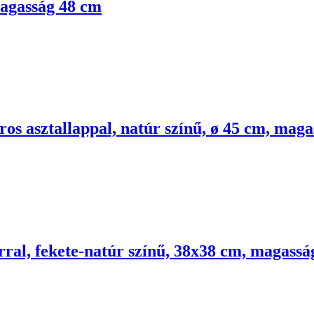
magasság 48 cm
oros asztallappal, natúr színű, ø 45 cm, mag
orral, fekete-natúr színű, 38x38 cm, magass