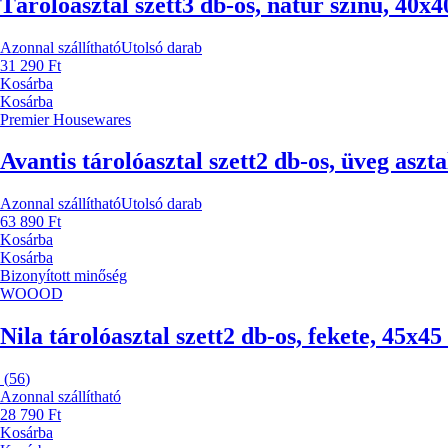
Tárolóasztal szett
3 db-os, natúr színű, 40x
Azonnal szállítható
Utolsó darab
31 290 Ft
Kosárba
Kosárba
Premier Housewares
Avantis tárolóasztal szett
2 db-os, üveg aszt
Azonnal szállítható
Utolsó darab
63 890 Ft
Kosárba
Kosárba
Bizonyított minőség
WOOOD
Nila tárolóasztal szett
2 db-os, fekete, 45x4
(
56
)
Azonnal szállítható
28 790 Ft
Kosárba