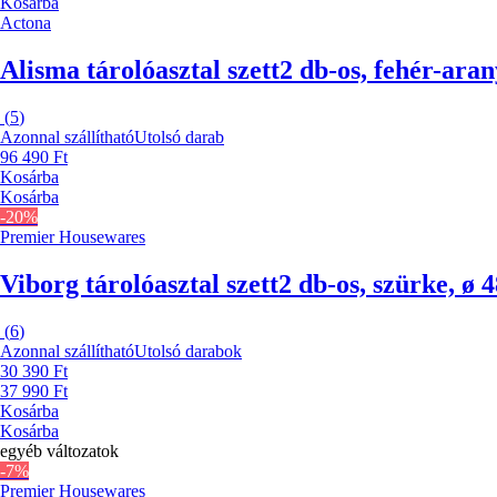
Kosárba
Actona
Alisma tárolóasztal szett
2 db-os, fehér-ara
(
5
)
Azonnal szállítható
Utolsó darab
96 490 Ft
Kosárba
Kosárba
-20%
Premier Housewares
Viborg tárolóasztal szett
2 db-os, szürke, ø
(
6
)
Azonnal szállítható
Utolsó darabok
30 390 Ft
37 990 Ft
Kosárba
Kosárba
egyéb változatok
-7%
Premier Housewares