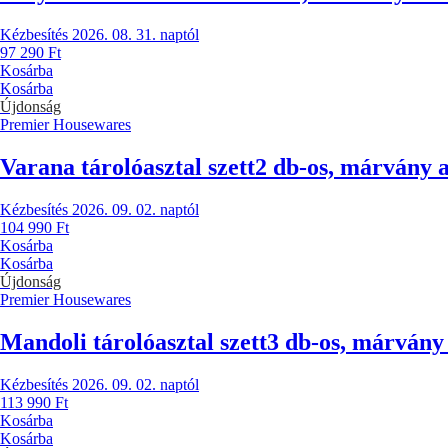
Kézbesítés 2026. 08. 31. naptól
97 290 Ft
Kosárba
Kosárba
Újdonság
Premier Housewares
Varana tárolóasztal szett
2 db-os, márvány a
Kézbesítés 2026. 09. 02. naptól
104 990 Ft
Kosárba
Kosárba
Újdonság
Premier Housewares
Mandoli tárolóasztal szett
3 db-os, márvány
Kézbesítés 2026. 09. 02. naptól
113 990 Ft
Kosárba
Kosárba