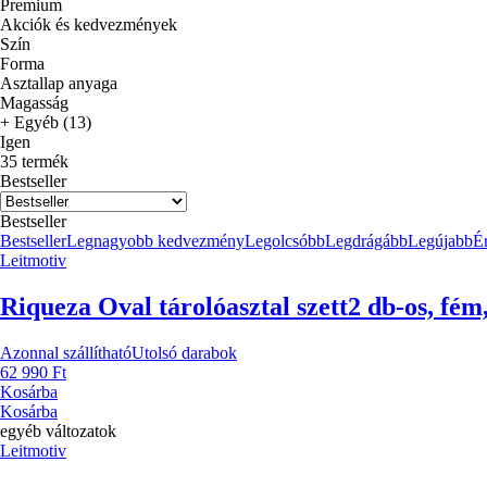
Premium
Akciók és kedvezmények
Szín
Forma
Asztallap anyaga
Magasság
+ Egyéb (13)
Igen
35 termék
Bestseller
Bestseller
Bestseller
Legnagyobb kedvezmény
Legolcsóbb
Legdrágább
Legújabb
Ér
Leitmotiv
Riqueza Oval tárolóasztal szett
2 db-os, fé
Azonnal szállítható
Utolsó darabok
62 990 Ft
Kosárba
Kosárba
egyéb változatok
Leitmotiv