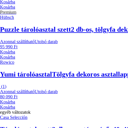
Kosárba
Kosárba
Premium
Hübsch
Puzzle tárolóasztal szett
2 db-os, tölgyfa de
Azonnal szállítható
Utolsó darab
95 990 Ft
Kosárba
Kosárba
Rowico
Yumi tárolóasztal
Tölgyfa dekoros asztallap
(
1
)
Azonnal szállítható
Utolsó darab
80 090 Ft
Kosárba
Kosárba
egyéb változatok
Casa Selección