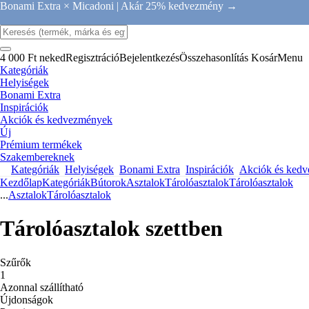
Bonami Extra × Micadoni |
Akár 25% kedvezmény →
4 000 Ft neked
Regisztráció
Bejelentkezés
Összehasonlítás
Kosár
Menu
Kategóriák
Helyiségek
Bonami Extra
Inspirációk
Akciók és kedvezmények
Új
Prémium termékek
Szakembereknek
Kategóriák
Helyiségek
Bonami Extra
Inspirációk
Akciók és ked
Kezdőlap
Kategóriák
Bútorok
Asztalok
Tárolóasztalok
Tárolóasztalok
...
Asztalok
Tárolóasztalok
Tárolóasztalok szettben
Szűrők
1
Azonnal szállítható
Újdonságok