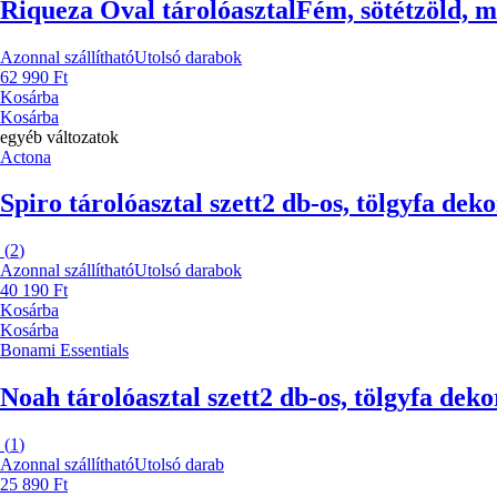
Riqueza Oval tárolóasztal
Fém, sötétzöld, 
Azonnal szállítható
Utolsó darabok
62 990 Ft
Kosárba
Kosárba
egyéb változatok
Actona
Spiro tárolóasztal szett
2 db-os, tölgyfa dek
(
2
)
Azonnal szállítható
Utolsó darabok
40 190 Ft
Kosárba
Kosárba
Bonami Essentials
Noah tárolóasztal szett
2 db-os, tölgyfa dek
(
1
)
Azonnal szállítható
Utolsó darab
25 890 Ft