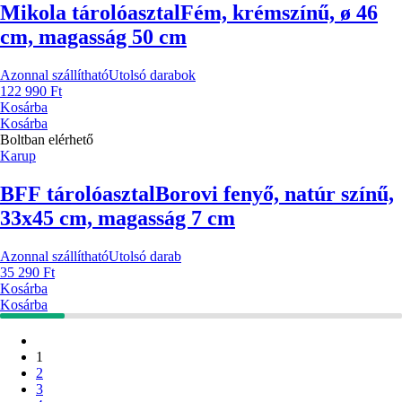
Mikola tárolóasztal
Fém, krémszínű, ø 46
cm, magasság 50 cm
Azonnal szállítható
Utolsó darabok
122 990 Ft
Kosárba
Kosárba
Boltban elérhető
Karup
BFF tárolóasztal
Borovi fenyő, natúr színű,
33x45 cm, magasság 7 cm
Azonnal szállítható
Utolsó darab
35 290 Ft
Kosárba
Kosárba
1
2
3