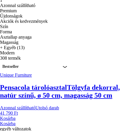
1
Azonnal szállítható
Premium
Újdonságok
Akciók és kedvezmények
Szín
Forma
Asztallap anyaga
Magasság
+ Egyéb (13)
Modern
308 termék
Bestseller
Unique Furniture
Pensacola tárolóasztal
Tölgyfa dekorral,
natúr színű, ø 50 cm, magasság 50 cm
Azonnal szállítható
Utolsó darab
41 790 Ft
Kosárba
Kosárba
egyéb változatok