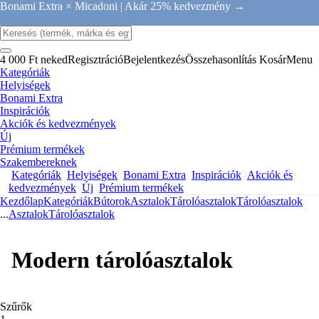
Bonami Extra × Micadoni |
Akár 25% kedvezmény →
4 000 Ft neked
Regisztráció
Bejelentkezés
Összehasonlítás
Kosár
Menu
Kategóriák
Helyiségek
Bonami Extra
Inspirációk
Akciók és kedvezmények
Új
Prémium termékek
Szakembereknek
Kategóriák
Helyiségek
Bonami Extra
Inspirációk
Akciók és
kedvezmények
Új
Prémium termékek
Kezdőlap
Kategóriák
Bútorok
Asztalok
Tárolóasztalok
Tárolóasztalok
...
Asztalok
Tárolóasztalok
Modern tárolóasztalok
Szűrők