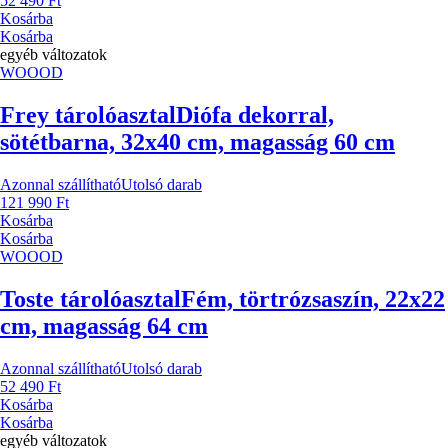
52 490 Ft
Kosárba
Kosárba
egyéb változatok
WOOOD
Frey tárolóasztal
Diófa dekorral,
sötétbarna, 32x40 cm, magasság 60 cm
Azonnal szállítható
Utolsó darab
121 990 Ft
Kosárba
Kosárba
WOOOD
Toste tárolóasztal
Fém, törtrózsaszín, 22x22
cm, magasság 64 cm
Azonnal szállítható
Utolsó darab
52 490 Ft
Kosárba
Kosárba
egyéb változatok