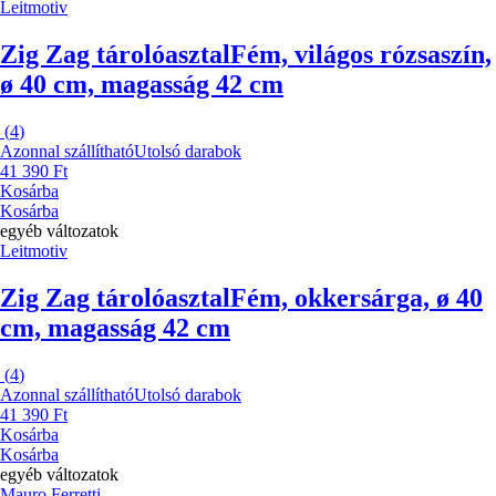
Leitmotiv
Zig Zag tárolóasztal
Fém, világos rózsaszín,
ø 40 cm, magasság 42 cm
(
4
)
Azonnal szállítható
Utolsó darabok
41 390 Ft
Kosárba
Kosárba
egyéb változatok
Leitmotiv
Zig Zag tárolóasztal
Fém, okkersárga, ø 40
cm, magasság 42 cm
(
4
)
Azonnal szállítható
Utolsó darabok
41 390 Ft
Kosárba
Kosárba
egyéb változatok
Mauro Ferretti