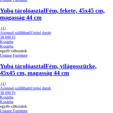
Yuba tárolóasztal
Fém, fekete, 45x45 cm,
magasság 44 cm
(
1
)
Azonnal szállítható
Utolsó darab
38 690 Ft
Kosárba
Kosárba
egyéb változatok
Unique Furniture
Yuba tárolóasztal
Fém, világosszürke,
45x45 cm, magasság 44 cm
(
1
)
Azonnal szállítható
Utolsó darab
38 690 Ft
Kosárba
Kosárba
egyéb változatok
Unique Furniture