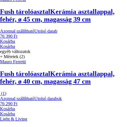
Fush tárolóasztal
Kerámia asztallappal,
fehér, ø 45 cm, magasság 39 cm
Azonnal szállítható
Utolsó darab
76 390 Ft
Kosárba
Kosárba
egyéb változatok
+ Méretek (2)
Mauro Ferretti
Fush tárolóasztal
Kerámia asztallappal,
fehér, ø 40 cm, magasság 47 cm
(
1
)
Azonnal szállítható
Utolsó darabok
76 290 Ft
Kosárba
Kosárba
Light & Living