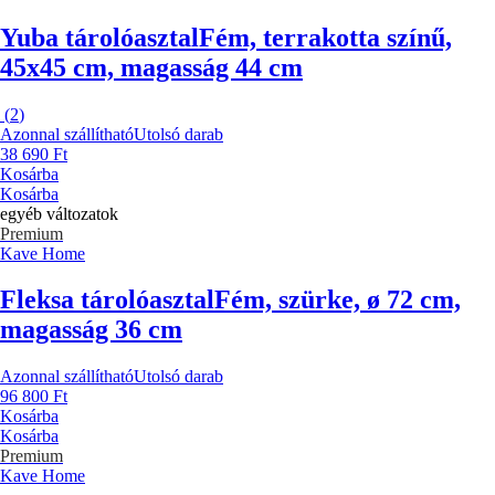
Yuba tárolóasztal
Fém, terrakotta színű,
45x45 cm, magasság 44 cm
(
2
)
Azonnal szállítható
Utolsó darab
38 690 Ft
Kosárba
Kosárba
egyéb változatok
Premium
Kave Home
Fleksa tárolóasztal
Fém, szürke, ø 72 cm,
magasság 36 cm
Azonnal szállítható
Utolsó darab
96 800 Ft
Kosárba
Kosárba
Premium
Kave Home