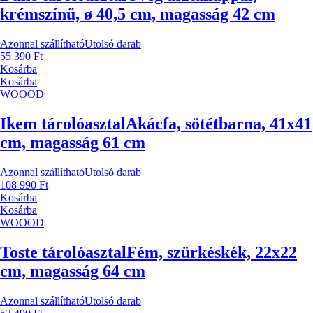
krémszínű, ø 40,5 cm, magasság 42 cm
Azonnal szállítható
Utolsó darab
55 390 Ft
Kosárba
Kosárba
WOOOD
Ikem tárolóasztal
Akácfa, sötétbarna, 41x41
cm, magasság 61 cm
Azonnal szállítható
Utolsó darab
108 990 Ft
Kosárba
Kosárba
WOOOD
Toste tárolóasztal
Fém, szürkéskék, 22x22
cm, magasság 64 cm
Azonnal szállítható
Utolsó darab