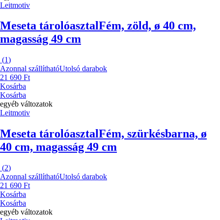
Leitmotiv
Meseta tárolóasztal
Fém, zöld, ø 40 cm,
magasság 49 cm
(
1
)
Azonnal szállítható
Utolsó darabok
21 690 Ft
Kosárba
Kosárba
egyéb változatok
Leitmotiv
Meseta tárolóasztal
Fém, szürkésbarna, ø
40 cm, magasság 49 cm
(
2
)
Azonnal szállítható
Utolsó darabok
21 690 Ft
Kosárba
Kosárba
egyéb változatok