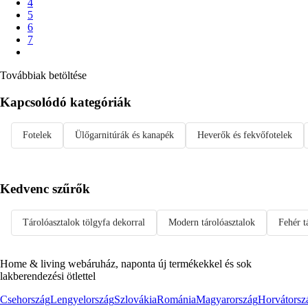
4
5
6
7
Továbbiak betöltése
Kapcsolódó kategóriák
Fotelek
Ülőgarnitúrák és kanapék
Heverők és fekvőfotelek
Kedvenc szűrők
Tárolóasztalok tölgyfa dekorral
Modern tárolóasztalok
Fehér t
Home & living webáruház, naponta új termékekkel és sok
lakberendezési ötlettel
Csehország
Lengyelország
Szlovákia
Románia
Magyarország
Horvátorsz