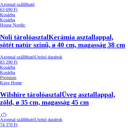
Azonnal szállítható
63 690 Ft
Kosárba
Kosárba
House Nordic
Noli tárolóasztal
Kerámia asztallappal,
sötét natúr színű, ø 40 cm, magasság 38 cm
Azonnal szállítható
Utolsó darabok
83 290 Ft
Kosárba
Kosárba
Premium
Kave Home
Wilshire tárolóasztal
Üveg asztallappal,
zöld, ø 35 cm, magasság 45 cm
(
7
)
Azonnal szállítható
Utolsó darabok
74 370 Ft