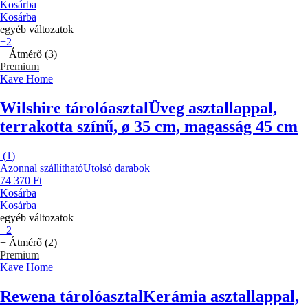
Kosárba
Kosárba
egyéb változatok
+2
+ Átmérő (3)
Premium
Kave Home
Wilshire tárolóasztal
Üveg asztallappal,
terrakotta színű, ø 35 cm, magasság 45 cm
(
1
)
Azonnal szállítható
Utolsó darabok
74 370 Ft
Kosárba
Kosárba
egyéb változatok
+2
+ Átmérő (2)
Premium
Kave Home
Rewena tárolóasztal
Kerámia asztallappal,