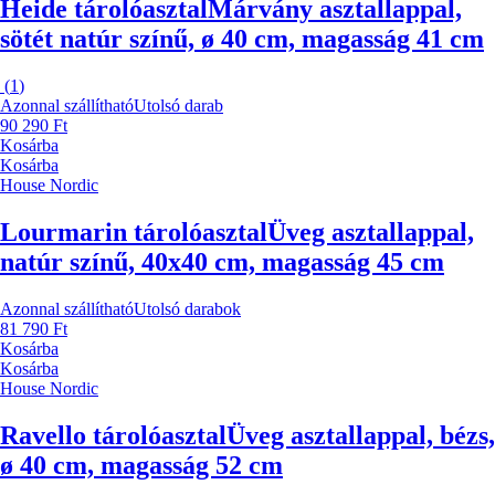
Heide tárolóasztal
Márvány asztallappal,
sötét natúr színű, ø 40 cm, magasság 41 cm
(
1
)
Azonnal szállítható
Utolsó darab
90 290 Ft
Kosárba
Kosárba
House Nordic
Lourmarin tárolóasztal
Üveg asztallappal,
natúr színű, 40x40 cm, magasság 45 cm
Azonnal szállítható
Utolsó darabok
81 790 Ft
Kosárba
Kosárba
House Nordic
Ravello tárolóasztal
Üveg asztallappal, bézs,
ø 40 cm, magasság 52 cm