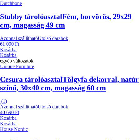
Dutchbone
Stubby tárolóasztal
Fém, borvörös, 29x29
cm, magasság 49 cm
Azonnal szállítható
Utolsó darabok
61 090 Ft
Kosárba
Kosárba
egyéb változatok
Unique Furniture
Cesura tárolóasztal
Tölgyfa dekorral, natúr
színű, 30x40 cm, magasság 60 cm
(
1
)
Azonnal szállítható
Utolsó darabok
40 690 Ft
Kosárba
Kosárba
House Nordic