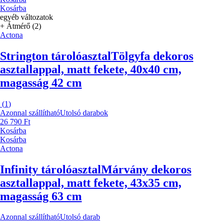
Kosárba
egyéb változatok
+ Átmérő (2)
Actona
Strington tárolóasztal
Tölgyfa dekoros
asztallappal, matt fekete, 40x40 cm,
magasság 42 cm
(
1
)
Azonnal szállítható
Utolsó darabok
26 790 Ft
Kosárba
Kosárba
Actona
Infinity tárolóasztal
Márvány dekoros
asztallappal, matt fekete, 43x35 cm,
magasság 63 cm
Azonnal szállítható
Utolsó darab