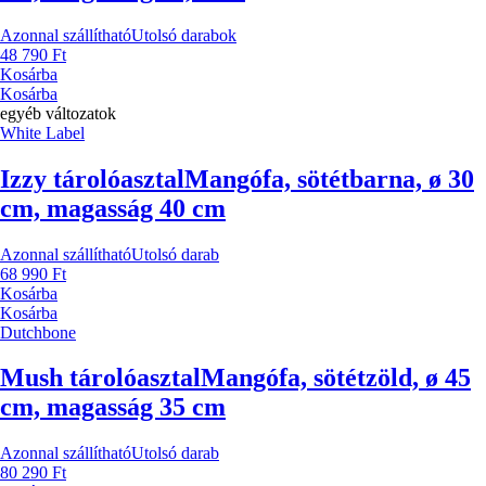
Azonnal szállítható
Utolsó darabok
48 790 Ft
Kosárba
Kosárba
egyéb változatok
White Label
Izzy tárolóasztal
Mangófa, sötétbarna, ø 30
cm, magasság 40 cm
Azonnal szállítható
Utolsó darab
68 990 Ft
Kosárba
Kosárba
Dutchbone
Mush tárolóasztal
Mangófa, sötétzöld, ø 45
cm, magasság 35 cm
Azonnal szállítható
Utolsó darab
80 290 Ft