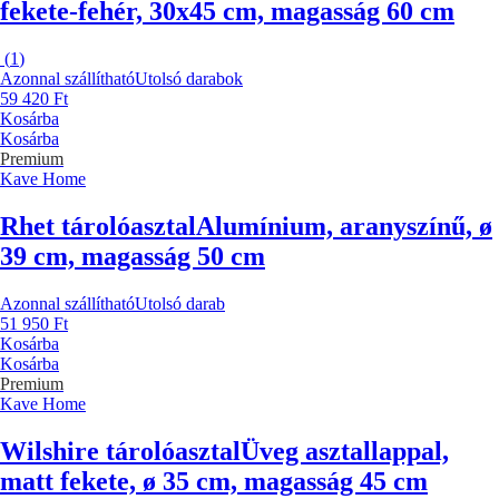
fekete-fehér, 30x45 cm, magasság 60 cm
(
1
)
Azonnal szállítható
Utolsó darabok
59 420 Ft
Kosárba
Kosárba
Premium
Kave Home
Rhet tárolóasztal
Alumínium, aranyszínű, ø
39 cm, magasság 50 cm
Azonnal szállítható
Utolsó darab
51 950 Ft
Kosárba
Kosárba
Premium
Kave Home
Wilshire tárolóasztal
Üveg asztallappal,
matt fekete, ø 35 cm, magasság 45 cm