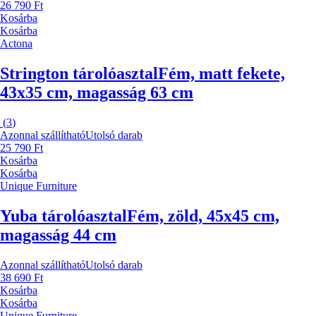
26 790 Ft
Kosárba
Kosárba
Actona
Strington tárolóasztal
Fém, matt fekete,
43x35 cm, magasság 63 cm
(
3
)
Azonnal szállítható
Utolsó darab
25 790 Ft
Kosárba
Kosárba
Unique Furniture
Yuba tárolóasztal
Fém, zöld, 45x45 cm,
magasság 44 cm
Azonnal szállítható
Utolsó darab
38 690 Ft
Kosárba
Kosárba
Unique Furniture