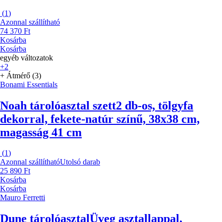
(
1
)
Azonnal szállítható
74 370 Ft
Kosárba
Kosárba
egyéb változatok
+2
+ Átmérő (3)
Bonami Essentials
Noah tárolóasztal szett
2 db-os, tölgyfa
dekorral, fekete-natúr színű, 38x38 cm,
magasság 41 cm
(
1
)
Azonnal szállítható
Utolsó darab
25 890 Ft
Kosárba
Kosárba
Mauro Ferretti
Dune tárolóasztal
Üveg asztallappal,