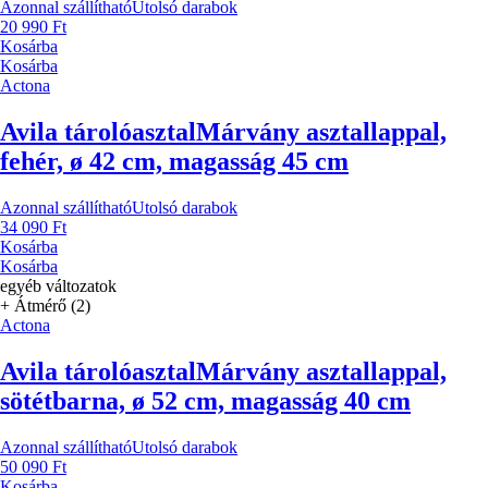
Azonnal szállítható
Utolsó darabok
20 990 Ft
Kosárba
Kosárba
Actona
Avila tárolóasztal
Márvány asztallappal,
fehér, ø 42 cm, magasság 45 cm
Azonnal szállítható
Utolsó darabok
34 090 Ft
Kosárba
Kosárba
egyéb változatok
+ Átmérő (2)
Actona
Avila tárolóasztal
Márvány asztallappal,
sötétbarna, ø 52 cm, magasság 40 cm
Azonnal szállítható
Utolsó darabok
50 090 Ft
Kosárba