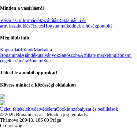
Minden a vásárlásról
Vásárlási információk
Szállítás
Reklamáció és
áruvisszaküldés
Fizetés
Hogyan működnek a hűségpontok?
Még több infó
Kapcsolat
Rólunk
Márkák a
Bonaminál
Ajándékutalványok
Sajtószoba
Affiliate marketing
Bonami
cégek számára
BonamiStar
Töltsd le a mobil appunkat!
Kövess minket a közösségi oldalakon
Üzleti feltételek
Adatvédelem
Cookie szabályzat és beállítások
© 2026 Bonami.cz, a.s. Minden jog fenntartva.
Thámova 289/13, 186 00 Prága
Csehország