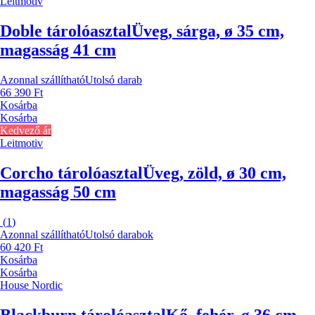
Leitmotiv
Doble tárolóasztal
Üveg, sárga, ø 35 cm,
magasság 41 cm
Azonnal szállítható
Utolsó darab
66 390 Ft
Kosárba
Kosárba
Kedvező ár
Leitmotiv
Corcho tárolóasztal
Üveg, zöld, ø 30 cm,
magasság 50 cm
(
1
)
Azonnal szállítható
Utolsó darabok
60 420 Ft
Kosárba
Kosárba
House Nordic
Blackburn tárolóasztal
Kő, fehér, ø 36 cm,