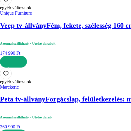
egyéb változatok
Unique Furniture
Veep tv-állvány
Fém, fekete, szélesség 160 
Azonnal szállítható
Utolsó darabok
174 990 Ft
KOSÁRBA
egyéb változatok
Marckeric
Peta tv-állvány
Forgácslap, felületkezelés: 
Azonnal szállítható
Utolsó darab
260 990 Ft