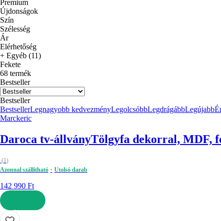
Premium
Újdonságok
Szín
Szélesség
Ár
Elérhetőség
+ Egyéb (11)
Fekete
68 termék
Bestseller
Bestseller
Bestseller
Legnagyobb kedvezmény
Legolcsóbb
Legdrágább
Legújabb
Ér
Marckeric
Daroca tv-állvány
Tölgyfa dekorral, MDF, fe
(
1
)
Azonnal szállítható
Utolsó darab
142 990 Ft
KOSÁRBA