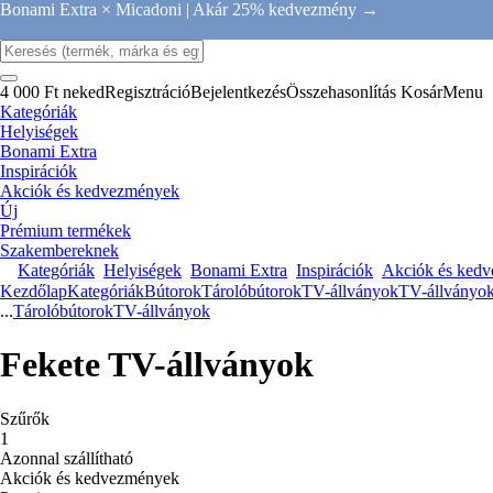
Bonami Extra × Micadoni |
Akár 25% kedvezmény →
4 000 Ft neked
Regisztráció
Bejelentkezés
Összehasonlítás
Kosár
Menu
Kategóriák
Helyiségek
Bonami Extra
Inspirációk
Akciók és kedvezmények
Új
Prémium termékek
Szakembereknek
Kategóriák
Helyiségek
Bonami Extra
Inspirációk
Akciók és ked
Kezdőlap
Kategóriák
Bútorok
Tárolóbútorok
TV-állványok
TV-állványo
...
Tárolóbútorok
TV-állványok
Fekete TV-állványok
Szűrők
1
Azonnal szállítható
Akciók és kedvezmények