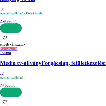
(
1
)
Azonnal szállítható
Utolsó darab
259 990 Ft
KOSÁRBA
egyéb változatok
Kedvező ár
Tvilum
Media tv-állvány
Forgácslap, felületkezelés
(
5
)
Azonnal szállítható
74 600 Ft
KOSÁRBA