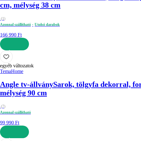
cm, mélység 38 cm
(
1
)
Azonnal szállítható
Utolsó darabok
166 990 Ft
KOSÁRBA
egyéb változatok
TemaHome
Angle tv-állvány
Sarok, tölgyfa dekorral, fo
mélység 90 cm
(
7
)
Azonnal szállítható
99 990 Ft
KOSÁRBA