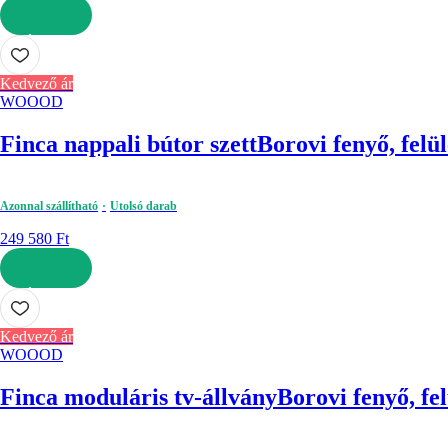
KOSÁRBA
Kedvező ár
WOOOD
Finca nappali bútor szett
Borovi fenyő, felü
Azonnal szállítható
Utolsó darab
249 580 Ft
KOSÁRBA
Kedvező ár
WOOOD
Finca moduláris tv-állvány
Borovi fenyő, fe