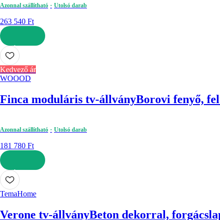
Azonnal szállítható
Utolsó darab
263 540 Ft
KOSÁRBA
Kedvező ár
WOOOD
Finca moduláris tv-állvány
Borovi fenyő, fe
Azonnal szállítható
Utolsó darab
181 780 Ft
KOSÁRBA
TemaHome
Verone tv-állvány
Beton dekorral, forgácslap