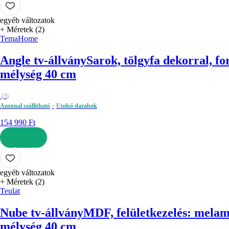
egyéb változatok
+ Méretek (2)
TemaHome
Angle tv-állvány
Sarok, tölgyfa dekorral, fo
mélység 40 cm
(
3
)
Azonnal szállítható
Utolsó darabok
154 990 Ft
KOSÁRBA
egyéb változatok
+ Méretek (2)
Teulat
Nube tv-állvány
MDF, felületkezelés: melami
mélység 40 cm