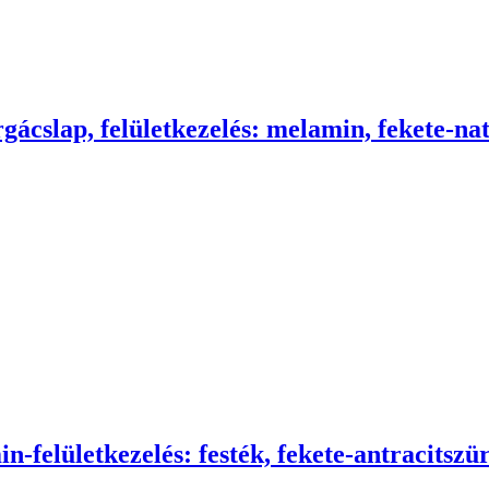
rgácslap, felületkezelés: melamin, fekete-na
n-felületkezelés: festék, fekete-antracitszü