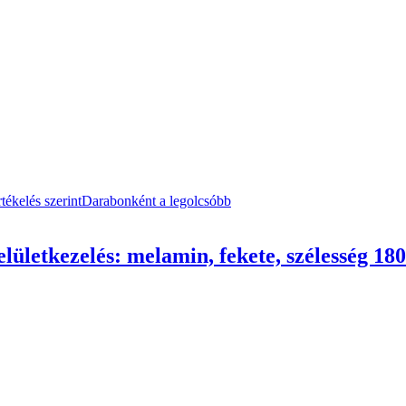
tékelés szerint
Darabonként a legolcsóbb
lületkezelés: melamin, fekete, szélesség 1