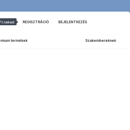
REGISZTRÁCIÓ
BEJELENTKEZÉS
Ft neked
émium termékek
Szakembereknek