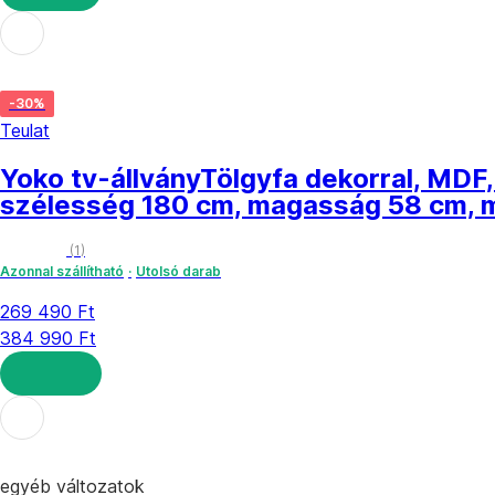
KOSÁRBA
-30%
Teulat
Yoko tv-állvány
Tölgyfa dekorral, MDF,
szélesség 180 cm, magasság 58 cm, 
(
1
)
Azonnal szállítható
Utolsó darab
269 490 Ft
384 990 Ft
KOSÁRBA
egyéb változatok