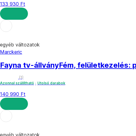
133 930 Ft
KOSÁRBA
egyéb változatok
Marckeric
Fayna tv-állvány
Fém, felületkezelés:
(
1
)
Azonnal szállítható
Utolsó darabok
140 990 Ft
KOSÁRBA
egyéb változatok