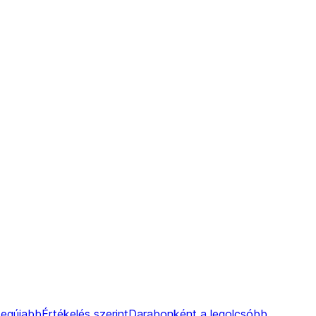
Legújabb
Értékelés szerint
Darabonként a legolcsóbb