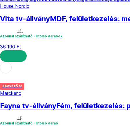
House Nordic
Vita tv-állvány
MDF, felületkezelés: m
(
5
)
Azonnal szállítható
Utolsó darabok
36 190 Ft
KOSÁRBA
Kedvező ár
Marckeric
Fayna tv-állvány
Fém, felületkezelés:
(
1
)
Azonnal szállítható
Utolsó darab