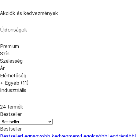
Akciók és kedvezmények
Újdonságok
Premium
Szín
Szélesség
Ár
Elérhetőség
+ Egyéb (11)
Indusztriális
24 termék
Bestseller
Bestseller
Bestseller
Legnagyobb kedvezmény
Legolcsóbb
Legdrágább