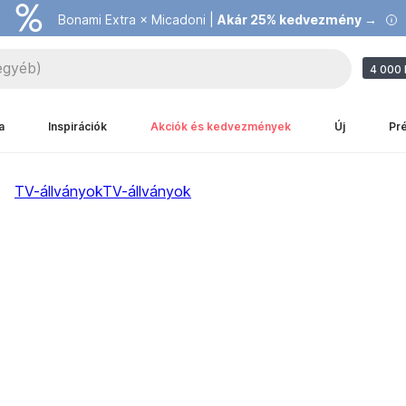
Bonami Extra × Micadoni |
Akár 25% kedvezmény →
4 000 
a
Inspirációk
Akciók és kedvezmények
Új
Pr
TV-állványok
TV-állványok