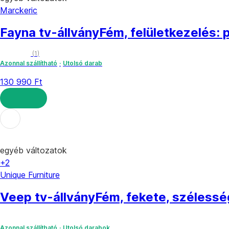
Marckeric
Fayna tv-állvány
Fém, felületkezelés:
(
1
)
Azonnal szállítható
Utolsó darab
130 990 Ft
KOSÁRBA
egyéb változatok
+2
Unique Furniture
Veep tv-állvány
Fém, fekete, széless
Azonnal szállítható
Utolsó darabok