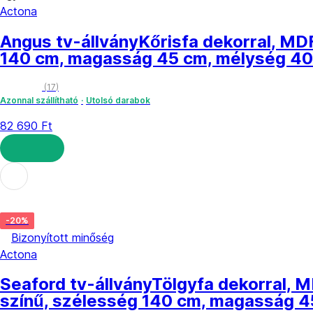
Actona
Angus tv-állvány
Kőrisfa dekorral, MDF
140 cm, magasság 45 cm, mélység 4
(
17
)
Azonnal szállítható
Utolsó darabok
82 690 Ft
KOSÁRBA
-20%
Bizonyított minőség
Actona
Seaford tv-állvány
Tölgyfa dekorral, M
színű, szélesség 140 cm, magasság 