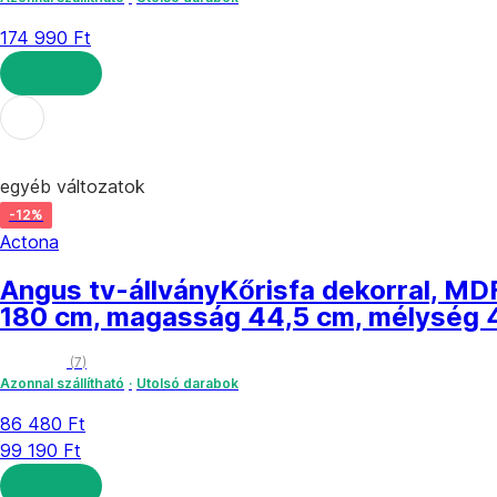
174 990 Ft
KOSÁRBA
egyéb változatok
-12%
Actona
Angus tv-állvány
Kőrisfa dekorral, MDF
180 cm, magasság 44,5 cm, mélység 
(
7
)
Azonnal szállítható
Utolsó darabok
86 480 Ft
99 190 Ft