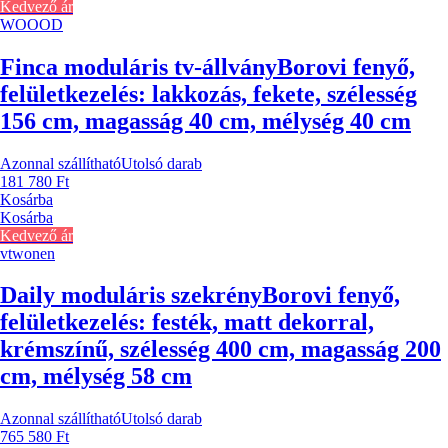
Kedvező ár
WOOOD
Finca moduláris tv-állvány
Borovi fenyő,
felületkezelés: lakkozás, fekete, szélesség
156 cm, magasság 40 cm, mélység 40 cm
Azonnal szállítható
Utolsó darab
181 780 Ft
Kosárba
Kosárba
Kedvező ár
vtwonen
Daily moduláris szekrény
Borovi fenyő,
felületkezelés: festék, matt dekorral,
krémszínű, szélesség 400 cm, magasság 200
cm, mélység 58 cm
Azonnal szállítható
Utolsó darab
765 580 Ft