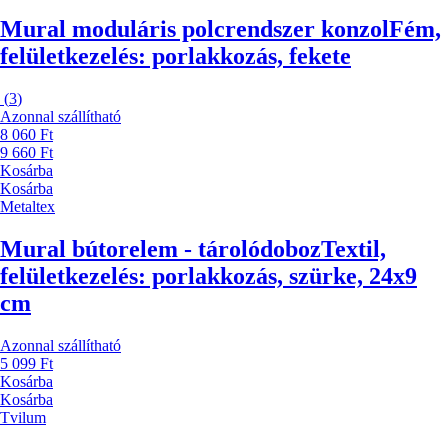
Mural moduláris polcrendszer konzol
Fém,
felületkezelés: porlakkozás, fekete
(
3
)
Azonnal szállítható
8 060 Ft
9 660 Ft
Kosárba
Kosárba
Metaltex
Mural bútorelem - tárolódoboz
Textil,
felületkezelés: porlakkozás, szürke, 24x9
cm
Azonnal szállítható
5 099 Ft
Kosárba
Kosárba
Tvilum