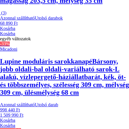
magasság 203,5 cm, mélység 35 cm
(
3
)
Azonnal szállítható
Utolsó darabok
68 890 Ft
Kosárba
Kosárba
egyéb változatok
-33%
Micadoni
Lupine moduláris sarokkanapé
Bársony,
jobb oldali-bal oldali-variálható sarok-L
alakú, vízlepergető-háziállatbarát, kék, öt-
és többszemélyes, szélesség 309 cm, mélység
309 cm, ülésmélység 68 cm
Azonnal szállítható
Utolsó darab
998 440 Ft
1 509 990 Ft
Kosárba
Kosárba