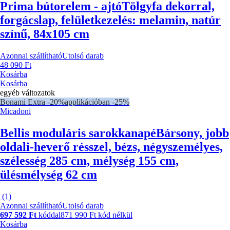
Prima bútorelem - ajtó
Tölgyfa dekorral,
forgácslap, felületkezelés: melamin, natúr
színű, 84x105 cm
Azonnal szállítható
Utolsó darab
48 090 Ft
Kosárba
Kosárba
egyéb változatok
Bonami Extra -20%
applikációban -25%
Micadoni
Bellis moduláris sarokkanapé
Bársony, jobb
oldali-heverő résszel, bézs, négyszemélyes,
szélesség 285 cm, mélység 155 cm,
ülésmélység 62 cm
(
1
)
Azonnal szállítható
Utolsó darab
697 592 Ft
kóddal
871 990 Ft kód nélkül
Kosárba