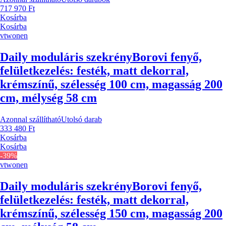
717 970 Ft
Kosárba
Kosárba
vtwonen
Daily moduláris szekrény
Borovi fenyő,
felületkezelés: festék, matt dekorral,
krémszínű, szélesség 100 cm, magasság 200
cm, mélység 58 cm
Azonnal szállítható
Utolsó darab
333 480 Ft
Kosárba
Kosárba
-39%
vtwonen
Daily moduláris szekrény
Borovi fenyő,
felületkezelés: festék, matt dekorral,
krémszínű, szélesség 150 cm, magasság 200