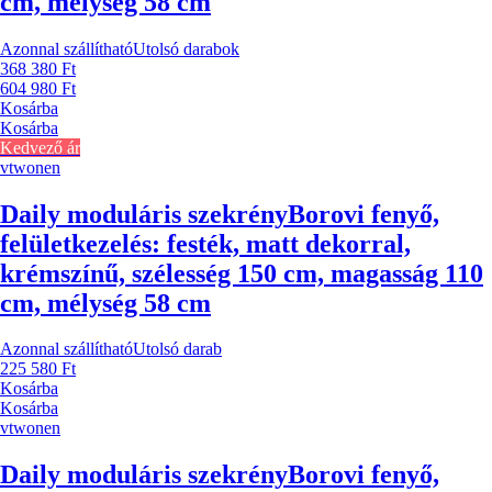
cm, mélység 58 cm
Azonnal szállítható
Utolsó darabok
368 380 Ft
604 980 Ft
Kosárba
Kosárba
Kedvező ár
vtwonen
Daily moduláris szekrény
Borovi fenyő,
felületkezelés: festék, matt dekorral,
krémszínű, szélesség 150 cm, magasság 110
cm, mélység 58 cm
Azonnal szállítható
Utolsó darab
225 580 Ft
Kosárba
Kosárba
vtwonen
Daily moduláris szekrény
Borovi fenyő,