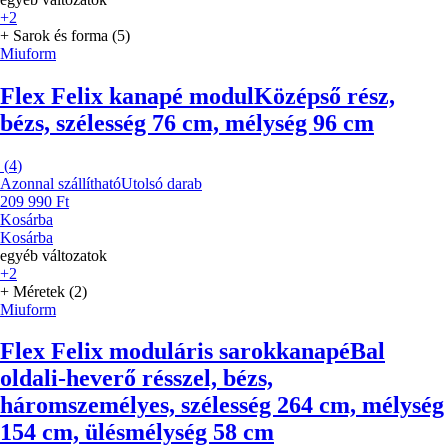
+2
+ Sarok és forma (5)
Miuform
Flex Felix kanapé modul
Középső rész,
bézs, szélesség 76 cm, mélység 96 cm
(
4
)
Azonnal szállítható
Utolsó darab
209 990 Ft
Kosárba
Kosárba
egyéb változatok
+2
+ Méretek (2)
Miuform
Flex Felix moduláris sarokkanapé
Bal
oldali-heverő résszel, bézs,
háromszemélyes, szélesség 264 cm, mélység
154 cm, ülésmélység 58 cm