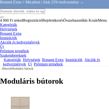
Bonami Extra × Micadoni |
Akár 25% kedvezmény →
4 000 Ft neked
Regisztráció
Bejelentkezés
Összehasonlítás
Kosár
Menu
Kategóriák
Helyiségek
Bonami Extra
Inspirációk
Akciók és kedvezmények
Új
Prémium termékek
Szakembereknek
Kategóriák
Helyiségek
Bonami Extra
Inspirációk
Akciók és
kedvezmények
Új
Prémium termékek
...
Bútorok
Moduláris bútorok
Moduláris bútorok