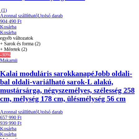
(
1
)
Azonnal szállítható
Utolsó darab
904 490 Ft
Kosárba
Kosárba
egyéb változatok
+ Sarok és forma (2)
+ Méretek (2)
-30%
Makamii
Kalai moduláris sarokkanapé
Jobb oldali-
bal oldali-variálható sarok-L alakú,
mustársárga, négyszemélyes, szélesség 258
cm, mélység 178 cm, ülésmélység 56 cm
Azonnal szállítható
Utolsó darab
657 990 Ft
939 990 Ft
Kosárba
Kosárba