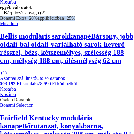
Kosárba
egyéb változatok
+ Kárpitozás anyaga (2)
Bonami Extra -20%
applikációban -25%
Micadoni
Bellis moduláris sarokkanapé
Bársony, jobb
oldali-bal oldali-variálható sarok-heverő
résszel, bézs, kétszemélyes, szélesség 188
cm, mélység 188 cm, ülésmélység 62 cm
(
1
)
Azonnal szállítható
Utolsó darabok
503 192 Ft
kóddal
628 990 Ft kód nélkül
Kosárba
Kosárba
Csak a Bonamin
Bonami Selection
Fairfield Kentucky moduláris
kanapé
Bőrutánzat, konyakbarna,