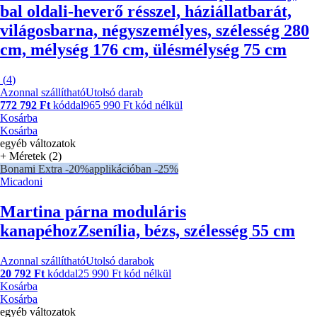
bal oldali-heverő résszel, háziállatbarát,
világosbarna, négyszemélyes, szélesség 280
cm, mélység 176 cm, ülésmélység 75 cm
(
4
)
Azonnal szállítható
Utolsó darab
772 792 Ft
kóddal
965 990 Ft kód nélkül
Kosárba
Kosárba
egyéb változatok
+ Méretek (2)
Bonami Extra -20%
applikációban -25%
Micadoni
Martina párna moduláris
kanapéhoz
Zsenília, bézs, szélesség 55 cm
Azonnal szállítható
Utolsó darabok
20 792 Ft
kóddal
25 990 Ft kód nélkül
Kosárba
Kosárba
egyéb változatok