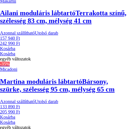
Makamii
Ailani moduláris lábtartó
Terrakotta színű,
szélesség 83 cm, mélység 41 cm
Azonnal szállítható
Utolsó darab
157 940 Ft
242 990 Ft
Kosárba
Kosárba
egyéb változatok
-35%
Micadoni
Martina moduláris lábtartó
Bársony,
szürke, szélesség 95 cm, mélység 65 cm
Azonnal szállítható
Utolsó darab
133 890 Ft
205 990 Ft
Kosárba
Kosárba
egyéb változatok