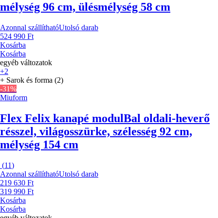
mélység 96 cm, ülésmélység 58 cm
Azonnal szállítható
Utolsó darab
524 990 Ft
Kosárba
Kosárba
egyéb változatok
+2
+ Sarok és forma (2)
-31%
Miuform
Flex Felix kanapé modul
Bal oldali-heverő
résszel, világosszürke, szélesség 92 cm,
mélység 154 cm
(
11
)
Azonnal szállítható
Utolsó darab
219 630 Ft
319 990 Ft
Kosárba
Kosárba
egyéb változatok