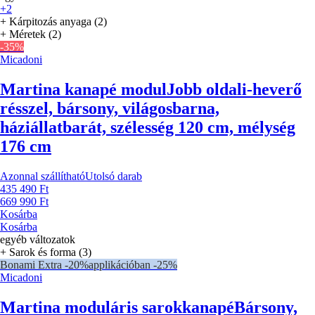
+2
+ Kárpitozás anyaga (2)
+ Méretek (2)
-35%
Micadoni
Martina kanapé modul
Jobb oldali-heverő
résszel, bársony, világosbarna,
háziállatbarát, szélesség 120 cm, mélység
176 cm
Azonnal szállítható
Utolsó darab
435 490 Ft
669 990 Ft
Kosárba
Kosárba
egyéb változatok
+ Sarok és forma (3)
Bonami Extra -20%
applikációban -25%
Micadoni
Martina moduláris sarokkanapé
Bársony,