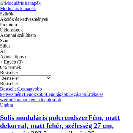
Moduláris kanapék
Szűrők
Akciók és kedvezmények
Premium
Újdonságok
Azonnal szállítható
Szín
Stílus
Ár
Ajánlat típusa
+ Egyéb (3)
646 termék
Bestseller
Bestseller
Bestseller
Legnagyobb
kedvezmény
Legolcsóbb
Legdrágább
Legújabb
Értékelés
szerint
Darabonként a legolcsóbb
Umbra
Solis moduláris polcrendszer
Fém, matt
dekorral, matt fehér, szélesség 27 cm,