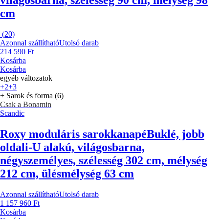
világosbarna, szélesség 90 cm, mélység 98
cm
(
20
)
Azonnal szállítható
Utolsó darab
214 590 Ft
Kosárba
Kosárba
egyéb változatok
+2
+3
+ Sarok és forma (6)
Csak a Bonamin
Scandic
Roxy moduláris sarokkanapé
Buklé, jobb
oldali-U alakú, világosbarna,
négyszemélyes, szélesség 302 cm, mélység
212 cm, ülésmélység 63 cm
Azonnal szállítható
Utolsó darab
1 157 960 Ft
Kosárba