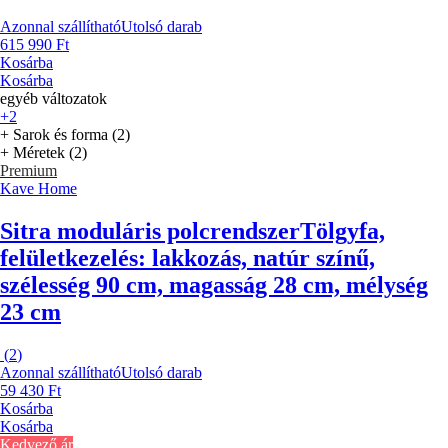
Azonnal szállítható
Utolsó darab
615 990 Ft
Kosárba
Kosárba
egyéb változatok
+2
+ Sarok és forma (2)
+ Méretek (2)
Premium
Kave Home
Sitra moduláris polcrendszer
Tölgyfa,
felületkezelés: lakkozás, natúr színű,
szélesség 90 cm, magasság 28 cm, mélység
23 cm
(
2
)
Azonnal szállítható
Utolsó darab
59 430 Ft
Kosárba
Kosárba
Kedvező ár