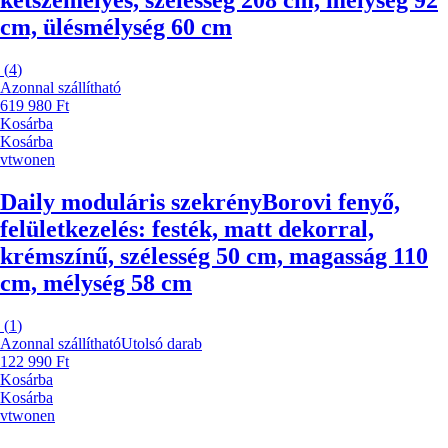
kétszemélyes, szélesség 208 cm, mélység 92
cm, ülésmélység 60 cm
(
4
)
Azonnal szállítható
619 980 Ft
Kosárba
Kosárba
vtwonen
Daily moduláris szekrény
Borovi fenyő,
felületkezelés: festék, matt dekorral,
krémszínű, szélesség 50 cm, magasság 110
cm, mélység 58 cm
(
1
)
Azonnal szállítható
Utolsó darab
122 990 Ft
Kosárba
Kosárba
vtwonen