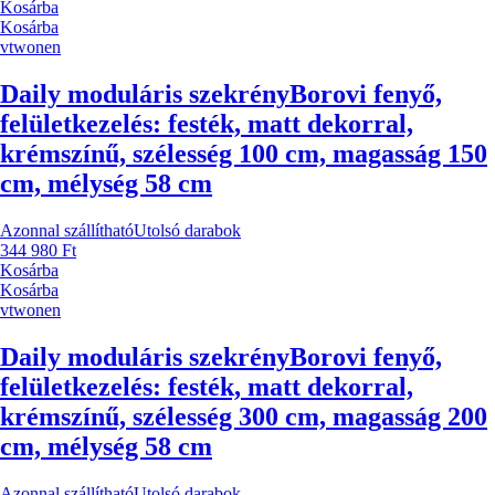
Kosárba
Kosárba
vtwonen
Daily moduláris szekrény
Borovi fenyő,
felületkezelés: festék, matt dekorral,
krémszínű, szélesség 100 cm, magasság 150
cm, mélység 58 cm
Azonnal szállítható
Utolsó darabok
344 980 Ft
Kosárba
Kosárba
vtwonen
Daily moduláris szekrény
Borovi fenyő,
felületkezelés: festék, matt dekorral,
krémszínű, szélesség 300 cm, magasság 200
cm, mélység 58 cm
Azonnal szállítható
Utolsó darabok