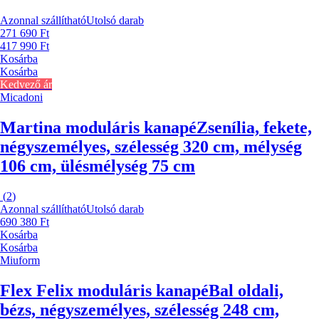
Azonnal szállítható
Utolsó darab
271 690 Ft
417 990 Ft
Kosárba
Kosárba
Kedvező ár
Micadoni
Martina moduláris kanapé
Zsenília, fekete,
négyszemélyes, szélesség 320 cm, mélység
106 cm, ülésmélység 75 cm
(
2
)
Azonnal szállítható
Utolsó darab
690 380 Ft
Kosárba
Kosárba
Miuform
Flex Felix moduláris kanapé
Bal oldali,
bézs, négyszemélyes, szélesség 248 cm,