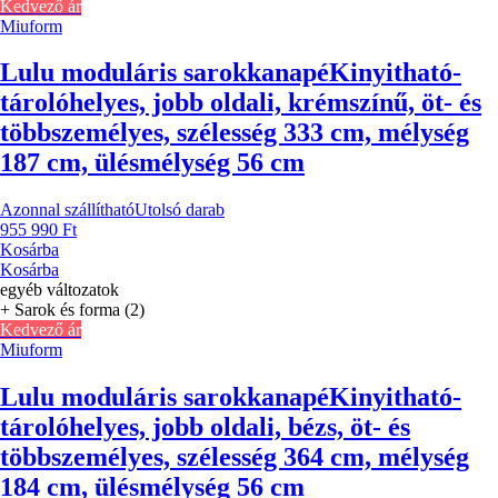
Kedvező ár
Miuform
Lulu moduláris sarokkanapé
Kinyitható-
tárolóhelyes, jobb oldali, krémszínű, öt- és
többszemélyes, szélesség 333 cm, mélység
187 cm, ülésmélység 56 cm
Azonnal szállítható
Utolsó darab
955 990 Ft
Kosárba
Kosárba
egyéb változatok
+ Sarok és forma (2)
Kedvező ár
Miuform
Lulu moduláris sarokkanapé
Kinyitható-
tárolóhelyes, jobb oldali, bézs, öt- és
többszemélyes, szélesség 364 cm, mélység
184 cm, ülésmélység 56 cm