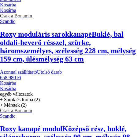
Kosárba
Kosárba
Csak a Bonamin
Scandic
Roxy moduláris sarokkanapé
Buklé, bal
oldali-heverő résszel, szürke,
háromszemélyes, szélesség 228 cm, mélység
159 cm, ülésmélység 63 cm
Azonnal szállítható
Utolsó darab
658 980 Ft
Kosárba
Kosárba
egyéb változatok
+ Sarok és forma (2)
+ Méretek (2)
Csak a Bonamin
Scandic
Roxy kanapé modul
Középső rész, buklé,