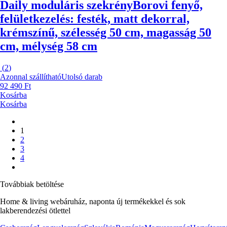
Daily moduláris szekrény
Borovi fenyő,
felületkezelés: festék, matt dekorral,
krémszínű, szélesség 50 cm, magasság 50
cm, mélység 58 cm
(
2
)
Azonnal szállítható
Utolsó darab
92 490 Ft
Kosárba
Kosárba
1
2
3
4
Továbbiak betöltése
Home & living webáruház, naponta új termékekkel és sok
lakberendezési ötlettel