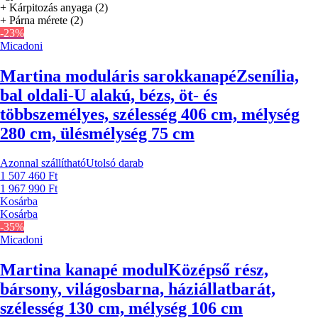
+ Kárpitozás anyaga (2)
+ Párna mérete (2)
-23%
Micadoni
Martina moduláris sarokkanapé
Zsenília,
bal oldali-U alakú, bézs, öt- és
többszemélyes, szélesség 406 cm, mélység
280 cm, ülésmélység 75 cm
Azonnal szállítható
Utolsó darab
1 507 460 Ft
1 967 990 Ft
Kosárba
Kosárba
-35%
Micadoni
Martina kanapé modul
Középső rész,
bársony, világosbarna, háziállatbarát,
szélesség 130 cm, mélység 106 cm