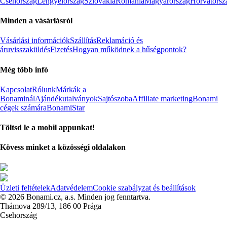
Csehország
Lengyelország
Szlovákia
Románia
Magyarország
Horvátorsz
Minden a vásárlásról
Vásárlási információk
Szállítás
Reklamáció és
áruvisszaküldés
Fizetés
Hogyan működnek a hűségpontok?
Még több infó
Kapcsolat
Rólunk
Márkák a
Bonaminál
Ajándékutalványok
Sajtószoba
Affiliate marketing
Bonami
cégek számára
BonamiStar
Töltsd le a mobil appunkat!
Kövess minket a közösségi oldalakon
Üzleti feltételek
Adatvédelem
Cookie szabályzat és beállítások
© 2026 Bonami.cz, a.s. Minden jog fenntartva.
Thámova 289/13, 186 00 Prága
Csehország