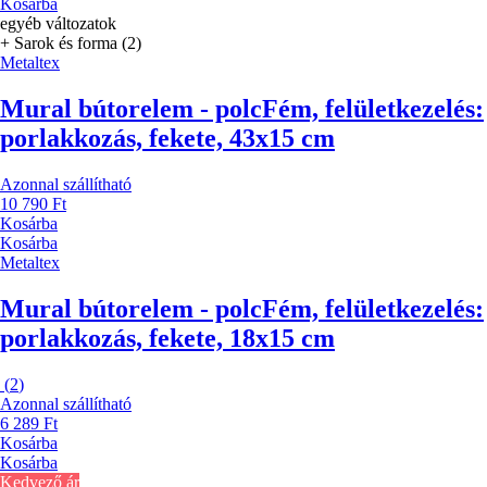
Kosárba
egyéb változatok
+ Sarok és forma (2)
Metaltex
Mural bútorelem - polc
Fém, felületkezelés:
porlakkozás, fekete, 43x15 cm
Azonnal szállítható
10 790 Ft
Kosárba
Kosárba
Metaltex
Mural bútorelem - polc
Fém, felületkezelés:
porlakkozás, fekete, 18x15 cm
(
2
)
Azonnal szállítható
6 289 Ft
Kosárba
Kosárba
Kedvező ár