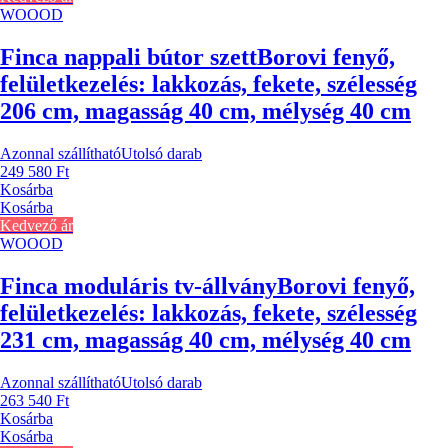
WOOOD
Finca nappali bútor szett
Borovi fenyő,
felületkezelés: lakkozás, fekete, szélesség
206 cm, magasság 40 cm, mélység 40 cm
Azonnal szállítható
Utolsó darab
249 580 Ft
Kosárba
Kosárba
Kedvező ár
WOOOD
Finca moduláris tv-állvány
Borovi fenyő,
felületkezelés: lakkozás, fekete, szélesség
231 cm, magasság 40 cm, mélység 40 cm
Azonnal szállítható
Utolsó darab
263 540 Ft
Kosárba
Kosárba