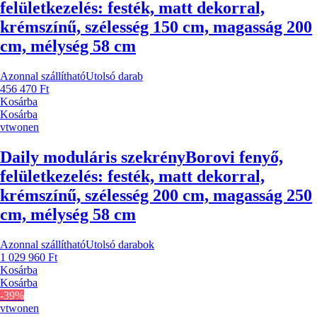
felületkezelés: festék, matt dekorral,
krémszínű, szélesség 150 cm, magasság 200
cm, mélység 58 cm
Azonnal szállítható
Utolsó darab
456 470 Ft
Kosárba
Kosárba
vtwonen
Daily moduláris szekrény
Borovi fenyő,
felületkezelés: festék, matt dekorral,
krémszínű, szélesség 200 cm, magasság 250
cm, mélység 58 cm
Azonnal szállítható
Utolsó darabok
1 029 960 Ft
Kosárba
Kosárba
-39%
vtwonen