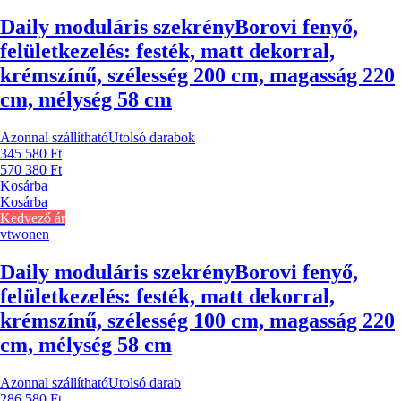
Daily moduláris szekrény
Borovi fenyő,
felületkezelés: festék, matt dekorral,
krémszínű, szélesség 200 cm, magasság 220
cm, mélység 58 cm
Azonnal szállítható
Utolsó darabok
345 580 Ft
570 380 Ft
Kosárba
Kosárba
Kedvező ár
vtwonen
Daily moduláris szekrény
Borovi fenyő,
felületkezelés: festék, matt dekorral,
krémszínű, szélesség 100 cm, magasság 220
cm, mélység 58 cm
Azonnal szállítható
Utolsó darab
286 580 Ft