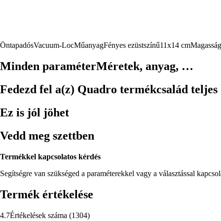
Öntapadós
Vacuum-Loc
Műanyag
Fényes ezüstszínű
11x14 cm
Magasság
Minden paraméter
Méretek, anyag, …
Fedezd fel a(z) Quadro termékcsalád teljes 
Ez is jól jöhet
Vedd meg szettben
Termékkel kapcsolatos kérdés
Segítségre van szükséged a paraméterekkel vagy a választással kapcso
Termék értékelése
4.7
Értékelések száma
(
1304
)