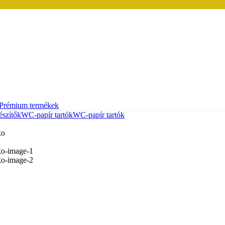
Prémium termékek
szítők
WC-papír tartók
WC-papír tartók