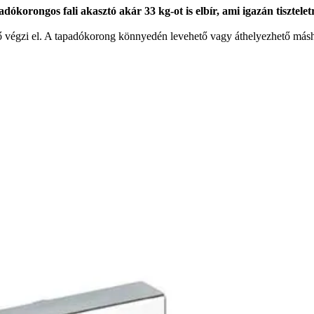
orongos fali akasztó akár 33 kg-ot is elbír, ami igazán tisztelet
ő végzi el. A tapadókorong könnyedén levehető vagy áthelyezhető másh