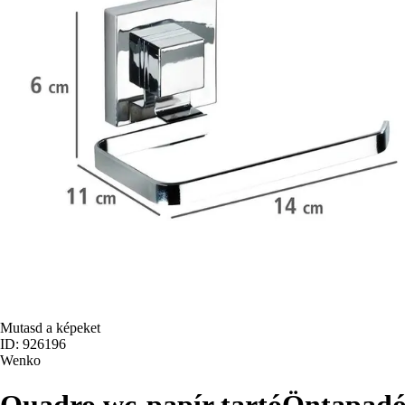
Mutasd a képeket
ID: 926196
Wenko
Quadro wc-papír tartó
Öntapadós