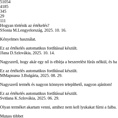
5
1054
4
185
3
45
2
9
1
11
Hogyan történik az értékelés?
S
Sonia M.
Lengyelország
,
2025. 10. 16.
Kényelmes használat.
Ez az értékelés automatikus fordítással készült.
J
Jana D.
Szlovákia
,
2025. 10. 14.
Nagyszerű, hogy akár egy nő is elbírja a beszerelést fúrás nélkül, és h
Ez az értékelés automatikus fordítással készült.
М
Мариана З.
Bulgária
,
2025. 08. 29.
Nagyszerű termék és nagyon könnyen telepíthető, nagyon ajánlom!
Ez az értékelés automatikus fordítással készült.
Svitlana K.
Szlovákia
,
2025. 06. 29.
Olyan terméket akartam venni, amihez nem kell lyukakat fúrni a falba. 
Mutass többet