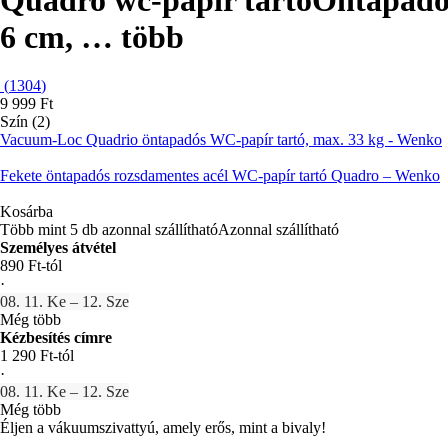
6 cm
, …
több
(
1304
)
9 999 Ft
Szín (2)
Vacuum-Loc Quadrio öntapadós WC-papír tartó, max. 33 kg - Wenko
Fekete öntapadós rozsdamentes acél WC-papír tartó Quadro – Wenko
Kosárba
Több mint 5 db azonnal szállítható
Azonnal szállítható
Személyes átvétel
890 Ft-tól
·
08. 11. Ke – 12. Sze
Még több
Kézbesítés címre
1 290 Ft-tól
·
08. 11. Ke – 12. Sze
Még több
Éljen a vákuumszivattyú, amely erős, mint a bivaly!