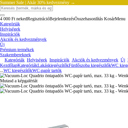
Summer Sale |
Akár 30% kedvezmény →
4 000 Ft neked
Regisztráció
Bejelentkezés
Összehasonlítás
Kosár
Menu
Kategóriák
Helyiségek
Inspirációk
Akciók és kedvezmények
Új
Prémium termékek
Szakembereknek
Kategóriák
Helyiségek
Inspirációk
Akciók és kedvezmények
Új
Kezdőlap
Kategóriák
Lakáskiegészítők
Fürdőszoba kiegészítők
WC kiegé
...
WC kiegészítők
WC-papír tartók
Mutasd a képgalériát