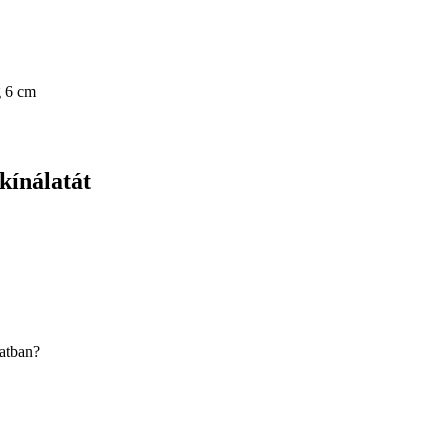
 6 cm
kínálatát
latban?