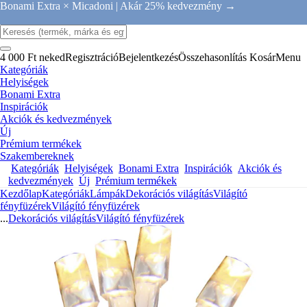
Bonami Extra × Micadoni |
Akár 25% kedvezmény →
4 000 Ft neked
Regisztráció
Bejelentkezés
Összehasonlítás
Kosár
Menu
Kategóriák
Helyiségek
Bonami Extra
Inspirációk
Akciók és kedvezmények
Új
Prémium termékek
Szakembereknek
Kategóriák
Helyiségek
Bonami Extra
Inspirációk
Akciók és
kedvezmények
Új
Prémium termékek
Kezdőlap
Kategóriák
Lámpák
Dekorációs világítás
Világító
fényfüzérek
Világító fényfüzérek
...
Dekorációs világítás
Világító fényfüzérek