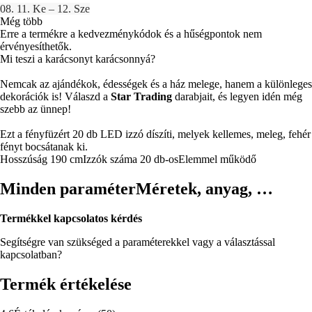
08. 11. Ke – 12. Sze
Még több
Erre a termékre a kedvezménykódok és a hűségpontok nem
érvényesíthetők.
Mi teszi a karácsonyt karácsonnyá?
Nemcak az ajándékok, édességek és a ház melege, hanem a különleges
dekorációk is! Válaszd a
Star Trading
darabjait, és legyen idén még
szebb az ünnep!
Ezt a fényfüzért 20 db LED izzó díszíti, melyek kellemes, meleg, fehér
fényt bocsátanak ki.
Hosszúság 190 cm
Izzók száma 20 db-os
Elemmel működő
Minden paraméter
Méretek, anyag, …
Termékkel kapcsolatos kérdés
Segítségre van szükséged a paraméterekkel vagy a választással
kapcsolatban?
Termék értékelése