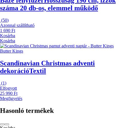
Baze fényfüzér
Hosszúság 190 cm, izzók
száma 20 db-os, elemmel működő
(
50
)
Azonnal szállítható
1 690 Ft
Kosárba
Kosárba
Butter Kings
Scandinavian Christmas adventi
dekoráció
Textil
(
1
)
Elfogyott
25 990 Ft
Megfigyelés
Hasonló termékek
Kosárba