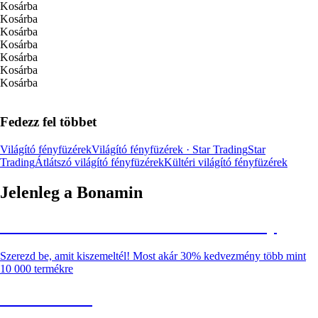
Kosárba
Kosárba
Kosárba
Kosárba
Kosárba
Kosárba
Kosárba
Fedezz fel többet
Világító fényfüzérek
Világító fényfüzérek · Star Trading
Star
Trading
Átlátszó világító fényfüzérek
Kültéri világító fényfüzérek
Jelenleg a Bonamin
Summer Sale: Akár 30% kedvezmény
Szerezd be, amit kiszemeltél! Most akár 30% kedvezmény több mint
10 000 termékre
Kerti akciók