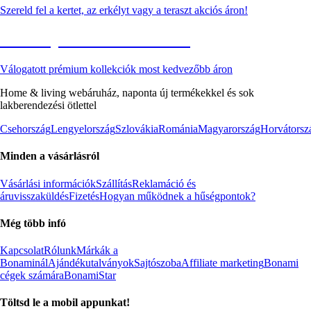
Szereld fel a kertet, az erkélyt vagy a teraszt akciós áron!
Akciós prémium termékek
Válogatott prémium kollekciók most kedvezőbb áron
Home & living webáruház, naponta új termékekkel és sok
lakberendezési ötlettel
Csehország
Lengyelország
Szlovákia
Románia
Magyarország
Horvátorsz
Minden a vásárlásról
Vásárlási információk
Szállítás
Reklamáció és
áruvisszaküldés
Fizetés
Hogyan működnek a hűségpontok?
Még több infó
Kapcsolat
Rólunk
Márkák a
Bonaminál
Ajándékutalványok
Sajtószoba
Affiliate marketing
Bonami
cégek számára
BonamiStar
Töltsd le a mobil appunkat!