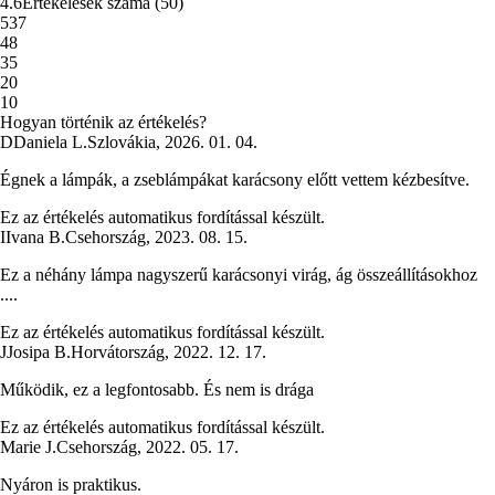
4.6
Értékelések száma
(
50
)
5
37
4
8
3
5
2
0
1
0
Hogyan történik az értékelés?
D
Daniela L.
Szlovákia
,
2026. 01. 04.
Égnek a lámpák, a zseblámpákat karácsony előtt vettem kézbesítve.
Ez az értékelés automatikus fordítással készült.
I
Ivana B.
Csehország
,
2023. 08. 15.
Ez a néhány lámpa nagyszerű karácsonyi virág, ág összeállításokhoz
....
Ez az értékelés automatikus fordítással készült.
J
Josipa B.
Horvátország
,
2022. 12. 17.
Működik, ez a legfontosabb. És nem is drága
Ez az értékelés automatikus fordítással készült.
Marie J.
Csehország
,
2022. 05. 17.
Nyáron is praktikus.