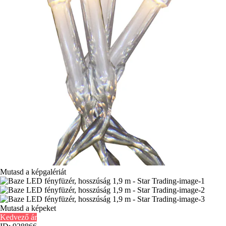
Mutasd a képgalériát
Mutasd a képeket
Kedvező ár