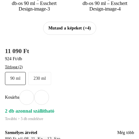
Mutasd a képeket
(+4)
11 090 Ft
924 Ft/db
Térfogat (2)
90 ml
230 ml
Kosárba
2 db azonnal szállítható
További > 5 db rendelésre
Személyes átvétel
Még több
890 Ft-tól
·
08. 11. Ke – 12. Sze