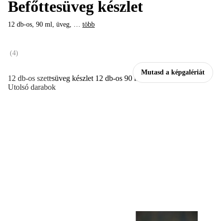
Befőttesüveg készlet
12 db-os, 90 ml, üveg
, …
több
(
4
)
Mutasd a képgalériát
12 db-os szett
Utolsó darabok