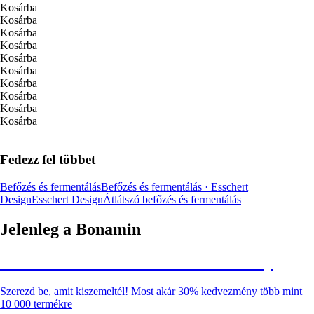
Kosárba
Kosárba
Kosárba
Kosárba
Kosárba
Kosárba
Kosárba
Kosárba
Kosárba
Kosárba
Fedezz fel többet
Befőzés és fermentálás
Befőzés és fermentálás · Esschert
Design
Esschert Design
Átlátszó befőzés és fermentálás
Jelenleg a Bonamin
Summer Sale: Akár 30% kedvezmény
Szerezd be, amit kiszemeltél! Most akár 30% kedvezmény több mint
10 000 termékre