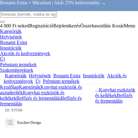
Bonami Extra × Micadoni |
Akár 25% kedvezmény →
4 000 Ft neked
Regisztráció
Bejelentkezés
Összehasonlítás
Kosár
Menu
Kategóriák
Helyiségek
Bonami Extra
Inspirációk
Akciók és kedvezmények
Új
Prémium termékek
Szakembereknek
Kategóriák
Helyiségek
Bonami Extra
Inspirációk
Akciók és
kedvezmények
Új
Prémium termékek
Kezdőlap
Kategóriák
Konyhai eszközök és
...
Konyhai eszközök
asztalteríték
Konyhai eszközök és
és kellékek
Befőzés
kellékek
Befőzés és fermentálás
Befőzés és
és fermentálás
fermentálás
ID: 879506
Esschert Design