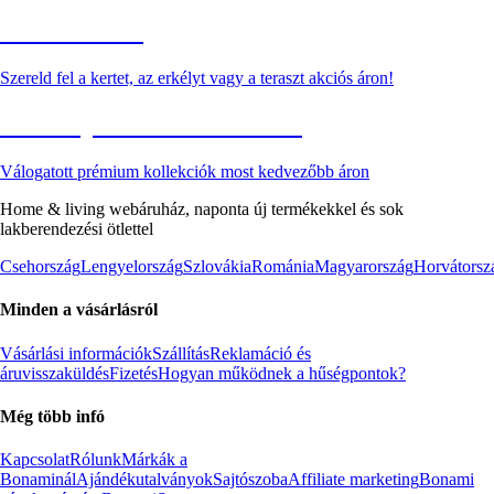
Kerti akciók
Szereld fel a kertet, az erkélyt vagy a teraszt akciós áron!
Akciós prémium termékek
Válogatott prémium kollekciók most kedvezőbb áron
Home & living webáruház, naponta új termékekkel és sok
lakberendezési ötlettel
Csehország
Lengyelország
Szlovákia
Románia
Magyarország
Horvátorsz
Minden a vásárlásról
Vásárlási információk
Szállítás
Reklamáció és
áruvisszaküldés
Fizetés
Hogyan működnek a hűségpontok?
Még több infó
Kapcsolat
Rólunk
Márkák a
Bonaminál
Ajándékutalványok
Sajtószoba
Affiliate marketing
Bonami