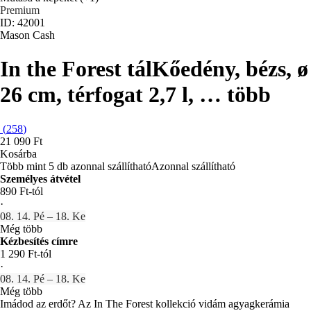
Premium
ID: 42001
Mason Cash
In the Forest tál
Kőedény, bézs, ø
26 cm, térfogat 2,7 l
, …
több
(
258
)
21 090 Ft
Kosárba
Több mint 5 db azonnal szállítható
Azonnal szállítható
Személyes átvétel
890 Ft-tól
·
08. 14. Pé – 18. Ke
Még több
Kézbesítés címre
1 290 Ft-tól
·
08. 14. Pé – 18. Ke
Még több
Imádod az erdőt? Az In The Forest kollekció vidám agyagkerámia