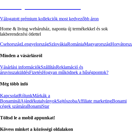
Akciós prémium termékek
Válogatott prémium kollekciók most kedvezőbb áron
Home & living webáruház, naponta új termékekkel és sok
lakberendezési ötlettel
Csehország
Lengyelország
Szlovákia
Románia
Magyarország
Horvátorsz
Minden a vásárlásról
Vásárlási információk
Szállítás
Reklamáció és
áruvisszaküldés
Fizetés
Hogyan működnek a hűségpontok?
Még több infó
Kapcsolat
Rólunk
Márkák a
Bonaminál
Ajándékutalványok
Sajtószoba
Affiliate marketing
Bonami
cégek számára
BonamiStar
Töltsd le a mobil appunkat!
Kövess minket a közösségi oldalakon