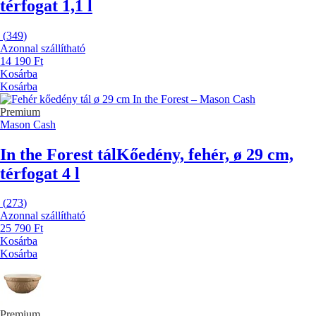
térfogat 1,1 l
(
349
)
Azonnal szállítható
14 190 Ft
Kosárba
Kosárba
Premium
Mason Cash
In the Forest tál
Kőedény, fehér, ø 29 cm,
térfogat 4 l
(
273
)
Azonnal szállítható
25 790 Ft
Kosárba
Kosárba
Premium