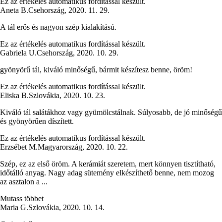
Ez az értékelés automatikus fordítással készült.
Aneta B.
Csehország
,
2020. 11. 29.
A tál erős és nagyon szép kialakítású.
Ez az értékelés automatikus fordítással készült.
Gabriela U.
Csehország
,
2020. 10. 29.
gyönyörű tál, kiváló minőségű, bármit készítesz benne, öröm!
Ez az értékelés automatikus fordítással készült.
Eliska B.
Szlovákia
,
2020. 10. 23.
Kiváló tál salátákhoz vagy gyümölcstálnak. Súlyosabb, de jó minőségű
és gyönyörűen díszített.
Ez az értékelés automatikus fordítással készült.
Erzsébet M.
Magyarország
,
2020. 10. 22.
Szép, ez az első öröm. A kerámiát szeretem, mert könnyen tisztítható,
időtálló anyag. Nagy adag sütemény elkészíthető benne, nem mozog
az asztalon a ...
Mutass többet
Maria G.
Szlovákia
,
2020. 10. 14.