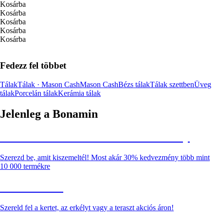
Kosárba
Kosárba
Kosárba
Kosárba
Kosárba
Fedezz fel többet
Tálak
Tálak · Mason Cash
Mason Cash
Bézs tálak
Tálak szettben
Üveg
tálak
Porcelán tálak
Kerámia tálak
Jelenleg a Bonamin
Summer Sale: Akár 30% kedvezmény
Szerezd be, amit kiszemeltél! Most akár 30% kedvezmény több mint
10 000 termékre
Kerti akciók
Szereld fel a kertet, az erkélyt vagy a teraszt akciós áron!