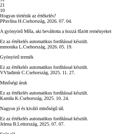
2
1
1
0
Hogyan történik az értékelés?
P
Pavlína H.
Csehország
,
2026. 07. 04.
A gyönyörű Míša, aki beváltotta a hozzá fűzött reményeket
Ez az értékelés automatikus fordítással készült.
m
monika L.
Csehország
,
2026. 05. 19.
Gyönyörű termék
Ez az értékelés automatikus fordítással készült.
V
Vladimír C.
Csehország
,
2025. 11. 27.
Minőségi áruk
Ez az értékelés automatikus fordítással készült.
Kamila K.
Csehország
,
2025. 10. 24.
Nagyon jó és kiváló minőségű tál.
Ez az értékelés automatikus fordítással készült.
Jelena B.
Lettország
,
2025. 07. 07.