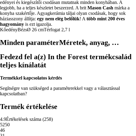
edényei és kiegészítői csodásan mutatnak minden konyhában. A
legjobb, ha a teljes készletet beszerzed. A brit
Mason Cash
márka a
konyha szakértője. Agyagkerámia táljai olyan csodásak, hogy sok
háziasszony állítja:
egy nem elég belőlük
! A
több mint 200 éves
hagyomány
is ezt igazolja.
Kőedény
Bézs
Ø 26 cm
Térfogat 2,7 l
Minden paraméter
Méretek, anyag, …
Fedezd fel a(z) In the Forest termékcsalád
teljes kínálatát
Termékkel kapcsolatos kérdés
Segítségre van szükséged a paraméterekkel vagy a választással
kapcsolatban?
Termék értékelése
4.9
Értékelések száma
(
258
)
5
250
4
6
3
1