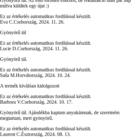
Gyönyörű tál. Az első törötten érkezett, de reklamáció után pár nap
múlva küldtek egy újat :)
Ez az értékelés automatikus fordítással készült.
Eva C.
Csehország
,
2024. 11. 26.
Gyönyörű tál
Ez az értékelés automatikus fordítással készült.
Lucie D.
Csehország
,
2024. 11. 26.
Gyönyörű tál.
Ez az értékelés automatikus fordítással készült.
Saša M.
Horvátország
,
2024. 10. 24.
A termék kiválóan kidolgozott
Ez az értékelés automatikus fordítással készült.
Barbora V.
Csehország
,
2024. 10. 17.
Gyönyörű tál. Ajándékba kaptam anyukámnak, de szeretném
megtartani, mert gyönyörű.
Ez az értékelés automatikus fordítással készült.
Laurent C.
Észtország
,
2024. 08. 13.