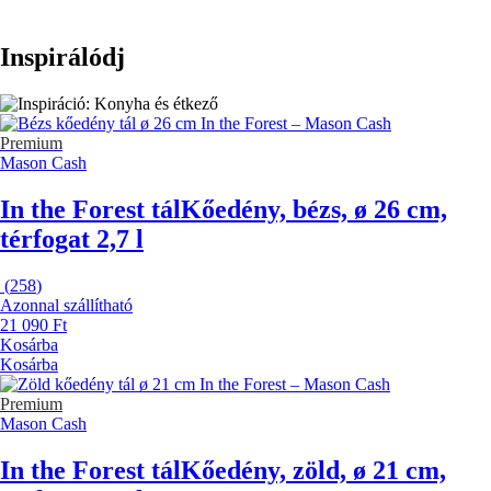
Inspirálódj
Premium
Mason Cash
In the Forest tál
Kőedény, bézs, ø 26 cm,
térfogat 2,7 l
(
258
)
Azonnal szállítható
21 090 Ft
Kosárba
Kosárba
Premium
Mason Cash
In the Forest tál
Kőedény, zöld, ø 21 cm,