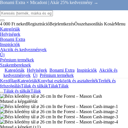
Bonami Extra × Micadoni |
Akár 25% kedvezmény →
4 000 Ft neked
Regisztráció
Bejelentkezés
Összehasonlítás
Kosár
Menu
Kategóriák
Helyiségek
Bonami Extra
Inspirációk
Akciók és kedvezmények
Új
Prémium termékek
Szakembereknek
Kategóriák
Helyiségek
Bonami Extra
Inspirációk
Akciók és
kedvezmények
Új
Prémium termékek
Kezdőlap
Kategóriák
Konyhai eszközök és asztalteríték
Teríték és
felszolgálás
Tálak és tálkák
Tálak
Tálak
...
Tálak és tálkák
Tálak
Mutasd a képgalériát
Mutasd a képeket
(+1)