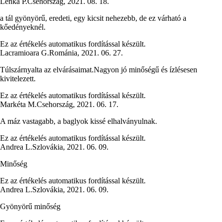
Lenka P.
Csehország
,
2021. 08. 18.
a tál gyönyörű, eredeti, egy kicsit nehezebb, de ez várható a
kőedényeknél.
Ez az értékelés automatikus fordítással készült.
Lacramioara G.
Románia
,
2021. 06. 27.
Túlszárnyalta az elvárásaimat.Nagyon jó minőségű és ízlésesen
kivitelezett.
Ez az értékelés automatikus fordítással készült.
Markéta M.
Csehország
,
2021. 06. 17.
A máz vastagabb, a baglyok kissé elhalványulnak.
Ez az értékelés automatikus fordítással készült.
Andrea L.
Szlovákia
,
2021. 06. 09.
Minőség
Ez az értékelés automatikus fordítással készült.
Andrea L.
Szlovákia
,
2021. 06. 09.
Gyönyörű minőség