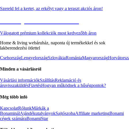
Szereld fel a kertet, az erkélyt vagy a teraszt akciós áron!
Akciós prémium termékek
Válogatott prémium kollekciók most kedvezőbb áron
Home & living webáruház, naponta új termékekkel és sok
lakberendezési ötlettel
Csehország
Lengyelország
Szlovákia
Románia
Magyarország
Horvátorsz
Minden a vásárlásról
Vásárlási információk
Szállítás
Reklamáció és
áruvisszaküldés
Fizetés
Hogyan működnek a hűségpontok?
Még több infó
Kapcsolat
Rólunk
Márkák a
Bonaminál
Ajándékutalványok
Sajtószoba
Affiliate marketing
Bonami
cégek számára
BonamiStar