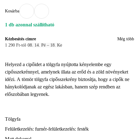
Kosárba
1 db azonnal szállítható
Kézbesítés címre
Még több
1 290 Ft-tól
·
08. 14. Pé – 18. Ke
Helyezd a cipőidet a tölgyfa nyújtotta kényelembe egy
cipősszekrénnyel, amelynek illata az erőd és a zöld növényeket
idézi. A tömör tölgyfa cipősszekrény biztosítja, hogy a cipők ne
hánykolódjanak az egész lakásban, hanem szép rendben az
előszobában legyenek.
Tölgyfa
Felületkezelés: furnér-felületkezelés: festék
Matt dekorral