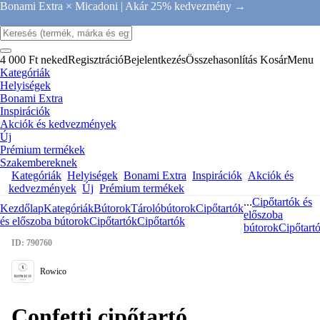
Bonami Extra × Micadoni |
Akár 25% kedvezmény →
4 000 Ft neked
Regisztráció
Bejelentkezés
Összehasonlítás
Kosár
Menu
Kategóriák
Helyiségek
Bonami Extra
Inspirációk
Akciók és kedvezmények
Új
Prémium termékek
Szakembereknek
Kategóriák
Helyiségek
Bonami Extra
Inspirációk
Akciók és
kedvezmények
Új
Prémium termékek
...
Cipőtartók és
Kezdőlap
Kategóriák
Bútorok
Tárolóbútorok
Cipőtartók
előszoba
és előszoba bútorok
Cipőtartók
Cipőtartók
bútorok
Cipőtart
ID: 790760
Rowico
Confetti cipőtartó