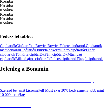
Kosárba
Kosárba
Kosárba
Kosárba
Kosárba
Kosárba
Fedezz fel többet
Cipőtartók
Cipőtartók · Rowico
Rowico
Fekete cipőtartók
Cipőtartók
matt dekorral
Cipőtartók bükkfa dekorral
Retro cipőtartók
Fehér
cipőtartók
Tömörfa cipőtartók
Fém cipőtartók
Műanyag
cipőtartók
Billenő ajtós cipőtartók
Polcos cipőtartók
Függő cipőtartók
Jelenleg a Bonamin
Summer Sale: Akár 30% kedvezmény
Szerezd be, amit kiszemeltél! Most akár 30% kedvezmény több mint
10 000 termékre
Kerti akciók