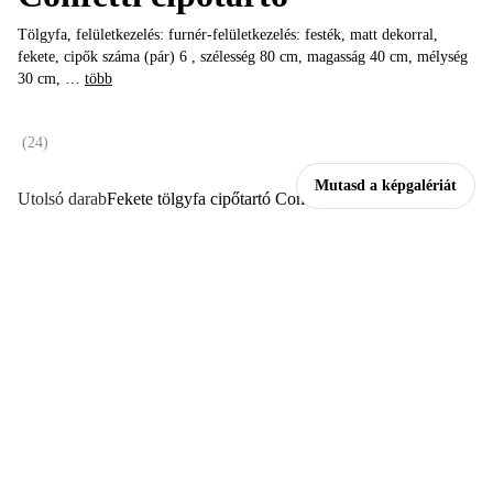
Tölgyfa, felületkezelés: furnér-felületkezelés: festék, matt dekorral,
fekete, cipők száma (pár) 6 , szélesség 80 cm, magasság 40 cm, mélység
30 cm
, …
több
(
24
)
Mutasd a képgalériát
Utolsó darab