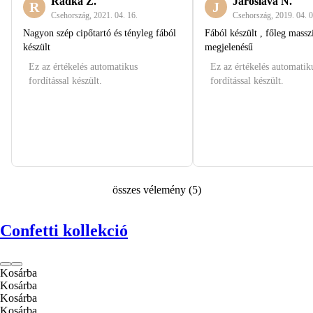
Radka Ž.
Jaroslava N.
R
J
Csehország
,
2021. 04. 16.
Csehország
,
2019. 04. 0
Nagyon szép cipőtartó és tényleg fából
Fából készült , főleg masszí
készült
megjelenésű
Ez az értékelés automatikus
Ez az értékelés automatik
fordítással készült.
fordítással készült.
összes vélemény
(
5
)
Confetti kollekció
Kosárba
Kosárba
Kosárba
Kosárba