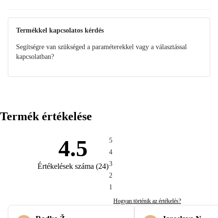
Összeszerelési útmutató
Útmutató
Termékkel kapcsolatos kérdés
Segítségre van szükséged a paraméterekkel vagy a választással
kapcsolatban?
Termék értékelése
4.5
5
4
3
Értékelések száma
(
24
)
2
1
Hogyan történik az értékelés?