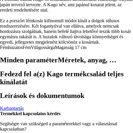
japán tervező tervezte. A Kago név, ami japánul kosarat jelent, az
eredeti rendeltetésére utal.
Ez a porszórt fémkosár kifinomult módot kínál a dolgok stílusos
rendszerezésére. Két fogantyúval van ellátva, amelyek nemcsak
hordozásra szolgálnak, hanem befelé hajtva lehetővé teszik több kosár
egymásra rakását is. A huzalok változó távolsága könnyedséget és
egyedi, jellegzetes megjelenést kölcsönöz a kosárnak.
Fémhuzalos
Fém
Világossárga
Magasság 17 cm
Minden paraméter
Méretek, anyag, …
Fedezd fel a(z) Kago termékcsalád teljes
kínálatát
Leírások és dokumentumok
Karbantartás
Termékkel kapcsolatos kérdés
Segítségre van szükséged a paraméterekkel vagy a választással
kapcsolatban?