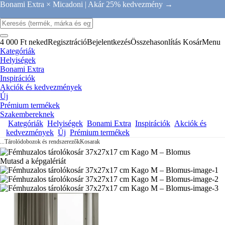
Bonami Extra × Micadoni |
Akár 25% kedvezmény →
4 000 Ft neked
Regisztráció
Bejelentkezés
Összehasonlítás
Kosár
Menu
Kategóriák
Helyiségek
Bonami Extra
Inspirációk
Akciók és kedvezmények
Új
Prémium termékek
Szakembereknek
Kategóriák
Helyiségek
Bonami Extra
Inspirációk
Akciók és
kedvezmények
Új
Prémium termékek
...
Tárolódobozok és rendszerezők
Kosarak
Mutasd a képgalériát