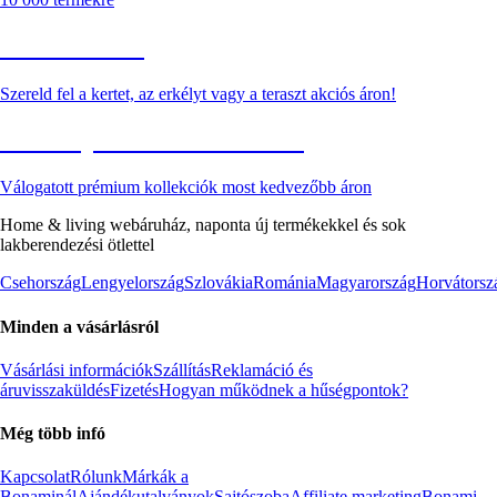
Kerti akciók
Szereld fel a kertet, az erkélyt vagy a teraszt akciós áron!
Akciós prémium termékek
Válogatott prémium kollekciók most kedvezőbb áron
Home & living webáruház, naponta új termékekkel és sok
lakberendezési ötlettel
Csehország
Lengyelország
Szlovákia
Románia
Magyarország
Horvátorsz
Minden a vásárlásról
Vásárlási információk
Szállítás
Reklamáció és
áruvisszaküldés
Fizetés
Hogyan működnek a hűségpontok?
Még több infó
Kapcsolat
Rólunk
Márkák a
Bonaminál
Ajándékutalványok
Sajtószoba
Affiliate marketing
Bonami