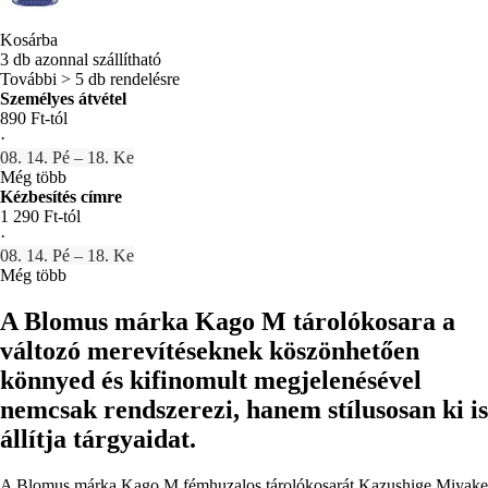
Kosárba
3 db azonnal szállítható
További > 5 db rendelésre
Személyes átvétel
890 Ft-tól
·
08. 14. Pé – 18. Ke
Még több
Kézbesítés címre
1 290 Ft-tól
·
08. 14. Pé – 18. Ke
Még több
A Blomus márka Kago M tárolókosara a
változó merevítéseknek köszönhetően
könnyed és kifinomult megjelenésével
nemcsak rendszerezi, hanem stílusosan ki is
állítja tárgyaidat.
A Blomus márka Kago M fémhuzalos tárolókosarát Kazushige Miyake