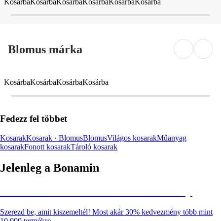
Kosárba
Kosárba
Kosárba
Kosárba
Kosárba
Kosárba
Blomus márka
Kosárba
Kosárba
Kosárba
Kosárba
Fedezz fel többet
Kosarak
Kosarak · Blomus
Blomus
Világos kosarak
Műanyag
kosarak
Fonott kosarak
Tároló kosarak
Jelenleg a Bonamin
Summer Sale: Akár 30% kedvezmény
Szerezd be, amit kiszemeltél! Most akár 30% kedvezmény több mint
10 000 termékre