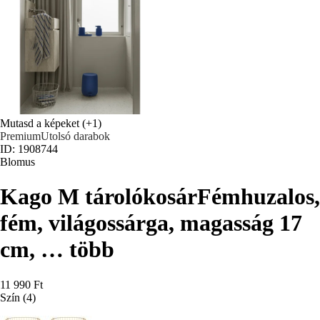
Mutasd a képeket
(+1)
Premium
Utolsó darabok
ID: 1908744
Blomus
Kago M tárolókosár
Fémhuzalos,
fém, világossárga, magasság 17
cm
, …
több
11 990 Ft
Szín (4)