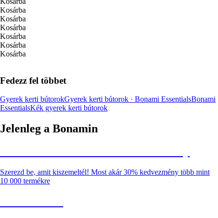
Kosárba
Kosárba
Kosárba
Kosárba
Kosárba
Kosárba
Kosárba
Fedezz fel többet
Gyerek kerti bútorok
Gyerek kerti bútorok · Bonami Essentials
Bonami
Essentials
Kék gyerek kerti bútorok
Jelenleg a Bonamin
Summer Sale: Akár 30% kedvezmény
Szerezd be, amit kiszemeltél! Most akár 30% kedvezmény több mint
10 000 termékre
Kerti akciók