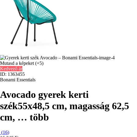
Mutasd a képeket
(+5)
Kedvező ár
ID: 1363455
Bonami Essentials
Avocado gyerek kerti
szék
55x48,5 cm, magasság 62,5
cm
, …
több
(
16
)