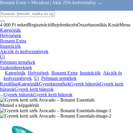
Bonami Extra × Micadoni |
Akár 25% kedvezmény →
4 000 Ft neked
Regisztráció
Bejelentkezés
Összehasonlítás
Kosár
Menu
Kategóriák
Helyiségek
Bonami Extra
Inspirációk
Akciók és kedvezmények
Új
Prémium termékek
Szakembereknek
Kategóriák
Helyiségek
Bonami Extra
Inspirációk
Akciók és
kedvezmények
Új
Prémium termékek
Kezdőlap
Kategóriák
Gyerektermékek
Gyerek bútorok
Gyerek kerti
bútorok
Gyerek kerti bútorok
...
Gyerek bútorok
Gyerek kerti bútorok
Mutasd a képgalériát