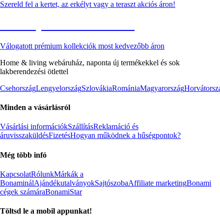
Szereld fel a kertet, az erkélyt vagy a teraszt akciós áron!
Akciós prémium termékek
Válogatott prémium kollekciók most kedvezőbb áron
Home & living webáruház, naponta új termékekkel és sok
lakberendezési ötlettel
Csehország
Lengyelország
Szlovákia
Románia
Magyarország
Horvátorsz
Minden a vásárlásról
Vásárlási információk
Szállítás
Reklamáció és
áruvisszaküldés
Fizetés
Hogyan működnek a hűségpontok?
Még több infó
Kapcsolat
Rólunk
Márkák a
Bonaminál
Ajándékutalványok
Sajtószoba
Affiliate marketing
Bonami
cégek számára
BonamiStar
Töltsd le a mobil appunkat!