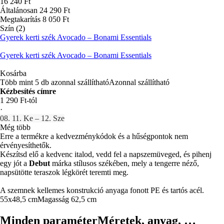
16 240 Ft
Általánosan 24 290 Ft
Megtakarítás 8 050 Ft
Szín (2)
Gyerek kerti szék Avocado – Bonami Essentials
Gyerek kerti szék Avocado – Bonami Essentials
Kosárba
Több mint 5 db azonnal szállítható
Azonnal szállítható
Kézbesítés címre
1 290 Ft-tól
·
08. 11. Ke – 12. Sze
Még több
Erre a termékre a kedvezménykódok és a hűségpontok nem
érvényesíthetők.
Készítsd elő a kedvenc italod, vedd fel a napszemüveged, és pihenj
egy jót a
Debut
márka stílusos székében, mely a tengerre néző,
napsütötte teraszok légkörét teremti meg.
A szemnek kellemes konstrukció anyaga fonott PE és tartós acél.
55x48,5 cm
Magasság 62,5 cm
Minden paraméter
Méretek, anyag, …