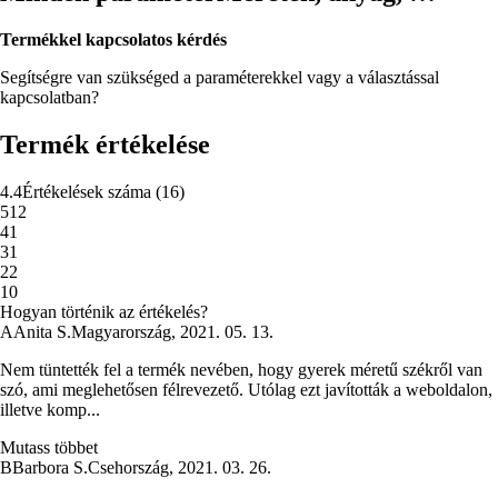
Termékkel kapcsolatos kérdés
Segítségre van szükséged a paraméterekkel vagy a választással
kapcsolatban?
Termék értékelése
4.4
Értékelések száma
(
16
)
5
12
4
1
3
1
2
2
1
0
Hogyan történik az értékelés?
A
Anita S.
Magyarország
,
2021. 05. 13.
Nem tüntették fel a termék nevében, hogy gyerek méretű székről van
szó, ami meglehetősen félrevezető. Utólag ezt javították a weboldalon,
illetve komp...
Mutass többet
B
Barbora S.
Csehország
,
2021. 03. 26.