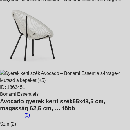
Mutasd a képeket
(+5)
ID: 1363451
Bonami Essentials
Avocado gyerek kerti szék
55x48,5 cm,
magasság 62,5 cm
, …
több
(
9
)
Szín (2)