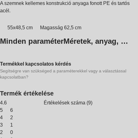
A szemnek kellemes konstrukció anyaga fonott PE és tartós
acél.
55x48,5 cm
Magasság 62,5 cm
Minden paraméter
Méretek, anyag, …
Termékkel kapcsolatos kérdés
Segítségre van szükséged a paraméterekkel vagy a választással
kapcsolatban?
Termék értékelése
4.6
Értékelések száma
(
9
)
5
6
4
2
3
1
2
0