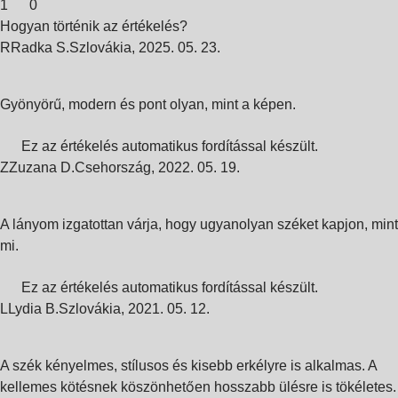
1
0
Hogyan történik az értékelés?
R
Radka S.
Szlovákia
,
2025. 05. 23.
Gyönyörű, modern és pont olyan, mint a képen.
Ez az értékelés automatikus fordítással készült.
Z
Zuzana D.
Csehország
,
2022. 05. 19.
A lányom izgatottan várja, hogy ugyanolyan széket kapjon, mint
mi.
Ez az értékelés automatikus fordítással készült.
L
Lydia B.
Szlovákia
,
2021. 05. 12.
A szék kényelmes, stílusos és kisebb erkélyre is alkalmas. A
kellemes kötésnek köszönhetően hosszabb ülésre is tökéletes.