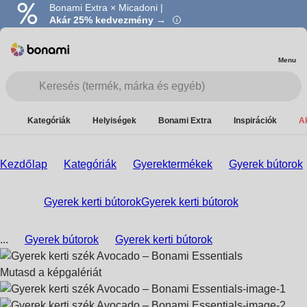
Bonami Extra × Micadoni |
Akár 25% kedvezmény →
Menu
Kategóriák
Helyiségek
Bonami Extra
Inspirációk
A
Kezdőlap
Kategóriák
Gyerektermékek
Gyerek bútorok
Gyerek kerti bútorok
Gyerek kerti bútorok
...
Gyerek bútorok
Gyerek kerti bútorok
Mutasd a képgalériát