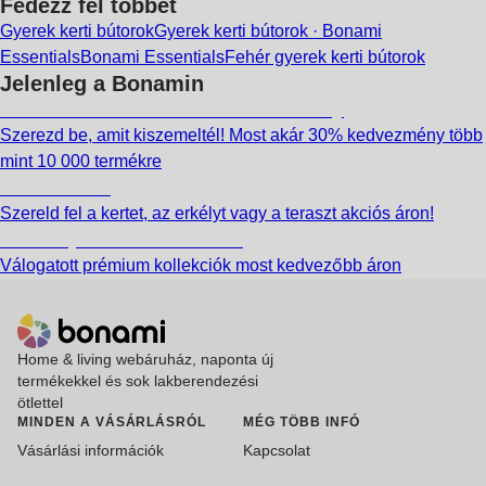
Fedezz fel többet
Gyerek kerti bútorok
Gyerek kerti bútorok · Bonami
Essentials
Bonami Essentials
Fehér gyerek kerti bútorok
Jelenleg a Bonamin
Summer Sale: Akár 30% kedvezmény
Szerezd be, amit kiszemeltél! Most akár 30% kedvezmény több
mint 10 000 termékre
Kerti akciók
Szereld fel a kertet, az erkélyt vagy a teraszt akciós áron!
Akciós prémium termékek
Válogatott prémium kollekciók most kedvezőbb áron
Home & living webáruház, naponta új
termékekkel és sok lakberendezési
ötlettel
MINDEN A VÁSÁRLÁSRÓL
MÉG TÖBB INFÓ
Vásárlási információk
Kapcsolat