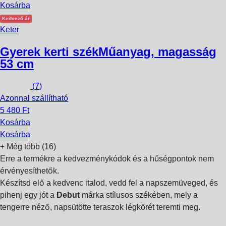
Kosárba
Kedvező ár
Keter
Gyerek kerti szék
Műanyag, magasság
53 cm
(
7
)
Azonnal szállítható
5 480 Ft
Kosárba
Kosárba
+
Még több (16)
Erre a termékre a kedvezménykódok és a hűségpontok nem
érvényesíthetők.
Készítsd elő a kedvenc italod, vedd fel a napszemüveged, és
pihenj egy jót a
Debut
márka stílusos székében, mely a
tengerre néző, napsütötte teraszok légkörét teremti meg.