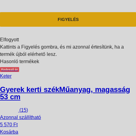
FIGYELÉS
Elfogyott
Kattints a Figyelés gombra, és mi azonnal értesítünk, ha a
termék újból elérhető lesz.
Hasonló termékek
Kedvező ár
Keter
Gyerek kerti szék
Műanyag, magasság
53 cm
(
15
)
Azonnal szállítható
5 570 Ft
Kosárba