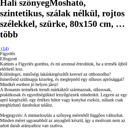
Hali szőnyeg
Mosható,
szintetikus, szálak nélkül, rojtos
szélekkel, szürke, 80x150 cm
, …
több
(
14
)
Figyelés
Elfogyott
Kattints a Figyelés gombra, és mi azonnal értesítünk, ha a termék újból
elérhető lesz.
Különleges, minőségi lakáskiegészítőt keresel az otthonodba?
Ismerősöd szülinapja közeleg, és meglepnéd egy stílusos aprósággal?
Mindkét esetben jó helyen jársz!
A Bonamis termékek trendi márkáktól származnak, stílusosak,
praktikusak és egyediségükkel lenyűgöznek mindenkit. Legyen az egy
apró kiegészítő, egy értékes bútor vagy konyhai eszköz, nálunk csak
megbízható darabokat találsz.
Megjegyzés: A mintaeloszlás a szőnyeg méretétől függően változhat.
Minden méret ugyanabból az anyagból készül, így a motívum nem az
adott darab arányaihoz van szabva.