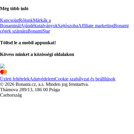
Még több infó
Kapcsolat
Rólunk
Márkák a
Bonaminál
Ajándékutalványok
Sajtószoba
Affiliate marketing
Bonami
cégek számára
BonamiStar
Töltsd le a mobil appunkat!
Kövess minket a közösségi oldalakon
Üzleti feltételek
Adatvédelem
Cookie szabályzat és beállítások
© 2026 Bonami.cz, a.s. Minden jog fenntartva.
Thámova 289/13, 186 00 Prága
Csehország