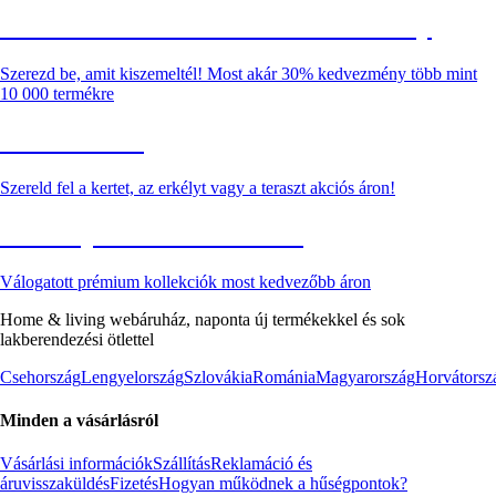
Summer Sale: Akár 30% kedvezmény
Szerezd be, amit kiszemeltél! Most akár 30% kedvezmény több mint
10 000 termékre
Kerti akciók
Szereld fel a kertet, az erkélyt vagy a teraszt akciós áron!
Akciós prémium termékek
Válogatott prémium kollekciók most kedvezőbb áron
Home & living webáruház, naponta új termékekkel és sok
lakberendezési ötlettel
Csehország
Lengyelország
Szlovákia
Románia
Magyarország
Horvátorsz
Minden a vásárlásról
Vásárlási információk
Szállítás
Reklamáció és
áruvisszaküldés
Fizetés
Hogyan működnek a hűségpontok?