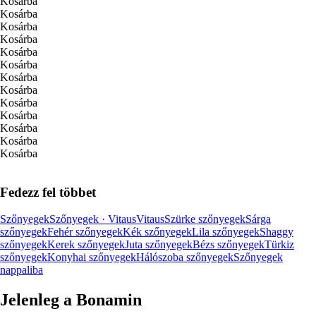
Kosárba
Kosárba
Kosárba
Kosárba
Kosárba
Kosárba
Kosárba
Kosárba
Kosárba
Kosárba
Kosárba
Kosárba
Kosárba
Fedezz fel többet
Szőnyegek
Szőnyegek · Vitaus
Vitaus
Szürke szőnyegek
Sárga
szőnyegek
Fehér szőnyegek
Kék szőnyegek
Lila szőnyegek
Shaggy
szőnyegek
Kerek szőnyegek
Juta szőnyegek
Bézs szőnyegek
Türkiz
szőnyegek
Konyhai szőnyegek
Hálószoba szőnyegek
Szőnyegek
nappaliba
Jelenleg a Bonamin