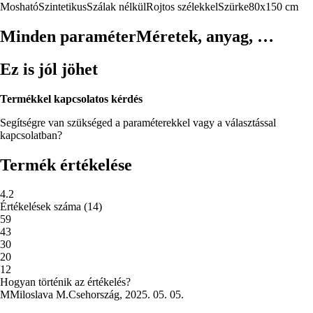
Mosható
Szintetikus
Szálak nélkül
Rojtos szélekkel
Szürke
80x150 cm
Minden paraméter
Méretek, anyag, …
Ez is jól jöhet
Termékkel kapcsolatos kérdés
Segítségre van szükséged a paraméterekkel vagy a választással
kapcsolatban?
Termék értékelése
4.2
Értékelések száma
(
14
)
5
9
4
3
3
0
2
0
1
2
Hogyan történik az értékelés?
M
Miloslava M.
Csehország
,
2025. 05. 05.