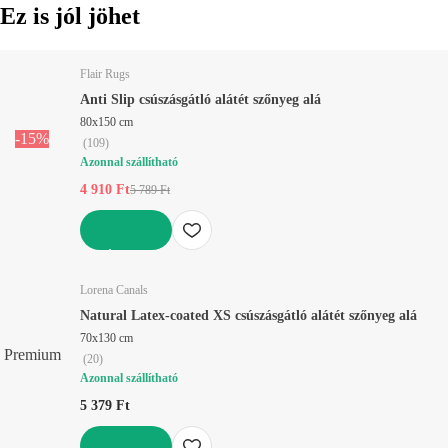
Ez is jól jöhet
Flair Rugs
Anti Slip csúszásgátló alátét szőnyeg alá
80x150 cm
-15%
(
109
)
Azonnal szállítható
4 910 Ft
5 789 Ft
KOSÁRBA
Lorena Canals
Natural Latex-coated XS csúszásgátló alátét szőnyeg alá
70x130 cm
Premium
(
20
)
Azonnal szállítható
5 379 Ft