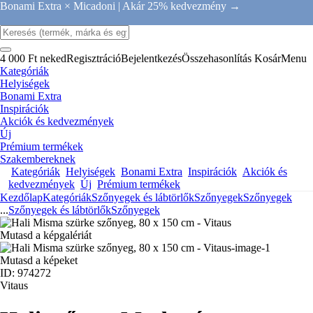
Bonami Extra × Micadoni |
Akár 25% kedvezmény →
4 000 Ft neked
Regisztráció
Bejelentkezés
Összehasonlítás
Kosár
Menu
Kategóriák
Helyiségek
Bonami Extra
Inspirációk
Akciók és kedvezmények
Új
Prémium termékek
Szakembereknek
Kategóriák
Helyiségek
Bonami Extra
Inspirációk
Akciók és
kedvezmények
Új
Prémium termékek
Kezdőlap
Kategóriák
Szőnyegek és lábtörlők
Szőnyegek
Szőnyegek
...
Szőnyegek és lábtörlők
Szőnyegek
Mutasd a képgalériát
Mutasd a képeket
ID: 974272
Vitaus