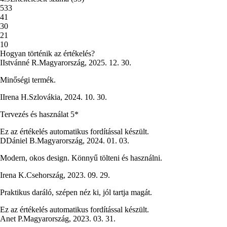
5
33
4
1
3
0
2
1
1
0
Hogyan történik az értékelés?
I
Istvánné R.
Magyarország
,
2025. 12. 30.
Minőségi termék.
I
Irena H.
Szlovákia
,
2024. 10. 30.
Tervezés és használat 5*
Ez az értékelés automatikus fordítással készült.
D
Dániel B.
Magyarország
,
2024. 01. 03.
Modern, okos design. Könnyű tölteni és használni.
Irena K.
Csehország
,
2023. 09. 29.
Praktikus daráló, szépen néz ki, jól tartja magát.
Ez az értékelés automatikus fordítással készült.
Anet P.
Magyarország
,
2023. 03. 31.