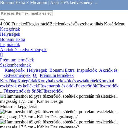
Bonami Extra × Micadoni |
Akár 25% kedvezmény →
4 000 Ft neked
Regisztráció
Bejelentkezés
Összehasonlítás
Kosár
Menu
Kategóriák
Helyiségek
Bonami Extra
Inspirációk
Akciók és kedvezmények
Új
Prémium termékek
Szakembereknek
Kategóriák
Helyiségek
Bonami Extra
Inspirációk
Akciók és
kedvezmények
Új
Prémium termékek
Kezdőlap
Kategóriák
Konyhai eszközök és asztalteríték
Konyhai
eszközök és kellékek
Fűszertartók és őrlők
Fűszerőrlők
Fűszerőrlők
...
Fűszertartók és őrlők
Fűszerőrlők
Mutasd a képgalériát