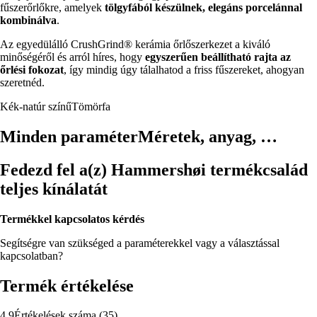
fűszerőrlőkre, amelyek
tölgyfából készülnek, elegáns porcelánnal
kombinálva
.
Az egyedülálló CrushGrind® kerámia őrlőszerkezet a kiváló
minőségéről és arról híres, hogy
egyszerűen beállítható rajta az
őrlési fokozat
, így mindig úgy tálalhatod a friss fűszereket, ahogyan
szeretnéd.
Kék-natúr színű
Tömörfa
Minden paraméter
Méretek, anyag, …
Fedezd fel a(z) Hammershøi termékcsalád
teljes kínálatát
Termékkel kapcsolatos kérdés
Segítségre van szükséged a paraméterekkel vagy a választással
kapcsolatban?
Termék értékelése
4.9
Értékelések száma
(
35
)