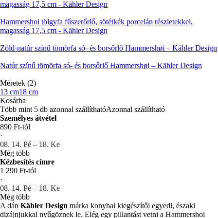
magasság 17,5 cm - Kähler Design
Hammershoi tölgyfa fűszerőrlő, sötétkék porcelán részletekkel,
magasság 17,5 cm - Kähler Design
Zöld-natúr színű tömörfa só- és borsőrlő Hammershøi – Kähler Design
Natúr színű tömörfa só- és borsőrlő Hammershøi – Kähler Design
Méretek (2)
13 cm
18 cm
Kosárba
Több mint 5 db azonnal szállítható
Azonnal szállítható
Személyes átvétel
890 Ft-tól
·
08. 14. Pé – 18. Ke
Még több
Kézbesítés címre
1 290 Ft-tól
·
08. 14. Pé – 18. Ke
Még több
A dán
Kähler Design
márka konyhai kiegészítői egyedi, északi
dizájnjukkal nyűgöznek le. Elég egy pillantást vetni a Hammershoi