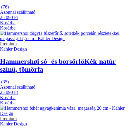
(
76
)
Azonnal szállítható
25 090 Ft
Kosárba
Kosárba
Premium
Kähler Design
Hammershøi só- és borsőrlő
Kék-natúr
színű, tömörfa
(
35
)
Azonnal szállítható
25 090 Ft
Kosárba
Kosárba
Premium
Kähler Design