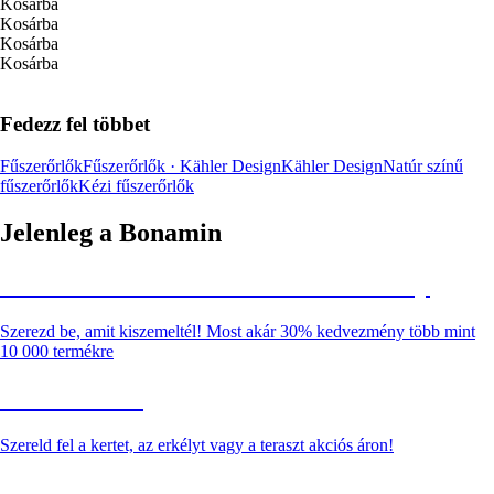
Kosárba
Kosárba
Kosárba
Kosárba
Fedezz fel többet
Fűszerőrlők
Fűszerőrlők · Kähler Design
Kähler Design
Natúr színű
fűszerőrlők
Kézi fűszerőrlők
Jelenleg a Bonamin
Summer Sale: Akár 30% kedvezmény
Szerezd be, amit kiszemeltél! Most akár 30% kedvezmény több mint
10 000 termékre
Kerti akciók
Szereld fel a kertet, az erkélyt vagy a teraszt akciós áron!
Akciós prémium termékek