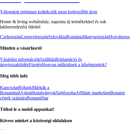
Válogatott prémium kollekciók most kedvezőbb áron
Home & living webáruház, naponta új termékekkel és sok
lakberendezési ötlettel
Csehország
Lengyelország
Szlovákia
Románia
Magyarország
Horvátorsz
Minden a vásárlásról
Vásárlási információk
Szállítás
Reklamáció és
áruvisszaküldés
Fizetés
Hogyan működnek a hűségpontok?
Még több infó
Kapcsolat
Rólunk
Márkák a
Bonaminál
Ajándékutalványok
Sajtószoba
Affiliate marketing
Bonami
cégek számára
BonamiStar
Töltsd le a mobil appunkat!
Kövess minket a közösségi oldalakon