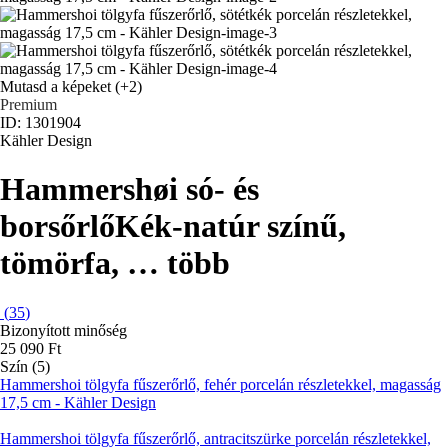
Mutasd a képeket
(+2)
Premium
ID: 1301904
Kähler Design
Hammershøi só- és
borsőrlő
Kék-natúr színű,
tömörfa
, …
több
(
35
)
Bizonyított minőség
25 090 Ft
Szín (5)
Hammershoi tölgyfa fűszerőrlő, fehér porcelán részletekkel, magasság
17,5 cm - Kähler Design
Hammershoi tölgyfa fűszerőrlő, antracitszürke porcelán részletekkel,