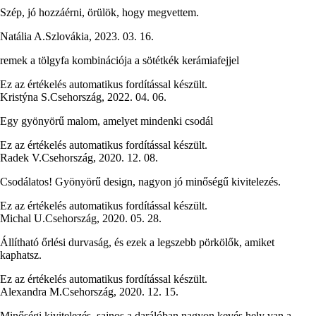
Szép, jó hozzáérni, örülök, hogy megvettem.
Natália A.
Szlovákia
,
2023. 03. 16.
remek a tölgyfa kombinációja a sötétkék kerámiafejjel
Ez az értékelés automatikus fordítással készült.
Kristýna S.
Csehország
,
2022. 04. 06.
Egy gyönyörű malom, amelyet mindenki csodál
Ez az értékelés automatikus fordítással készült.
Radek V.
Csehország
,
2020. 12. 08.
Csodálatos! Gyönyörű design, nagyon jó minőségű kivitelezés.
Ez az értékelés automatikus fordítással készült.
Michal U.
Csehország
,
2020. 05. 28.
Állítható őrlési durvaság, és ezek a legszebb pörkölők, amiket
kaphatsz.
Ez az értékelés automatikus fordítással készült.
Alexandra M.
Csehország
,
2020. 12. 15.
Minőségi kivitelezés, sajnos a darálóban nagyon kevés hely van a