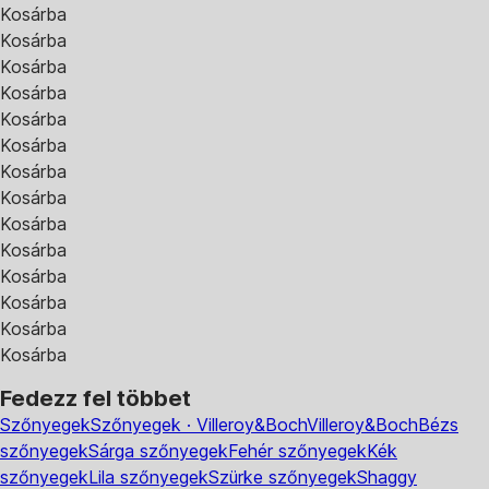
Kosárba
Kosárba
Kosárba
Kosárba
Kosárba
Kosárba
Kosárba
Kosárba
Kosárba
Kosárba
Kosárba
Kosárba
Kosárba
Kosárba
Fedezz fel többet
Szőnyegek
Szőnyegek · Villeroy&Boch
Villeroy&Boch
Bézs
szőnyegek
Sárga szőnyegek
Fehér szőnyegek
Kék
szőnyegek
Lila szőnyegek
Szürke szőnyegek
Shaggy