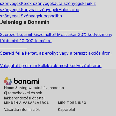
szőnyegek
Kerek szőnyegek
Juta szőnyegek
Türkiz
szőnyegek
Konyhai szőnyegek
Hálószoba
szőnyegek
Szőnyegek nappaliba
Jelenleg a Bonamin
Summer Sale: Akár 30% kedvezmény
Szerezd be, amit kiszemeltél! Most akár 30% kedvezmény
több mint 10 000 termékre
Kerti akciók
Szereld fel a kertet, az erkélyt vagy a teraszt akciós áron!
Akciós prémium termékek
Válogatott prémium kollekciók most kedvezőbb áron
Home & living webáruház, naponta
új termékekkel és sok
lakberendezési ötlettel
MINDEN A VÁSÁRLÁSRÓL
MÉG TÖBB INFÓ
Vásárlási információk
Kapcsolat