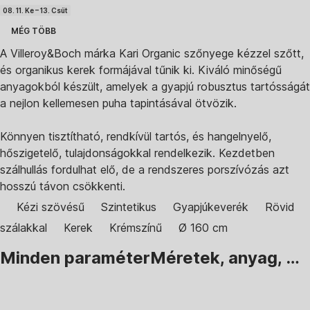
08. 11. Ke – 13. Csüt
MÉG TÖBB
A Villeroy&Boch márka Kari Organic szőnyege kézzel szőtt,
és organikus kerek formájával tűnik ki. Kiváló minőségű
anyagokból készült, amelyek a gyapjú robusztus tartósságát
a nejlon kellemesen puha tapintásával ötvözik.
Könnyen tisztítható, rendkívül tartós, és hangelnyelő,
hőszigetelő, tulajdonságokkal rendelkezik. Kezdetben
szálhullás fordulhat elő, de a rendszeres porszívózás azt
hosszú távon csökkenti.
Kézi szövésű
Szintetikus
Gyapjúkeverék
Rövid
szálakkal
Kerek
Krémszínű
Ø 160 cm
Minden paraméter
Méretek, anyag, …