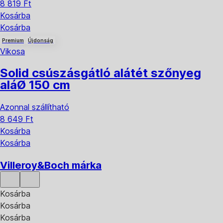
8 819 Ft
Kosárba
Kosárba
Premium
Újdonság
Vikosa
Solid csúszásgátló alátét szőnyeg
alá
Ø 150 cm
Azonnal szállítható
8 649 Ft
Kosárba
Kosárba
Villeroy&Boch márka
Kosárba
Kosárba
Kosárba