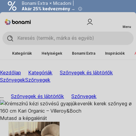
Bonami Extra × Micadoni |
Akár 25% kedvezmény →
Menu
Kategóriák
Helyiségek
Bonami Extra
Inspirációk
Kezdőlap
Kategóriák
Szőnyegek és lábtörlők
Szőnyegek
Szőnyegek
...
Szőnyegek és lábtörlők
Szőnyegek
Mutasd a képgalériát