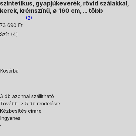
szintetikus, gyapjúkeverék, rövid szálakkal,
kerek, krémszínű, ø 160 cm
, …
több
(
2
)
73 690 Ft
Szín (4)
Kosárba
3 db azonnal szállítható
További > 5 db rendelésre
Kézbesítés címre
Ingyenes
·