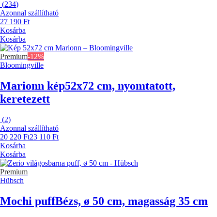
(
234
)
Azonnal szállítható
27 190 Ft
Kosárba
Kosárba
Premium
-12%
Bloomingville
Marionn kép
52x72 cm, nyomtatott,
keretezett
(
2
)
Azonnal szállítható
20 220 Ft
23 110 Ft
Kosárba
Kosárba
Premium
Hübsch
Mochi puff
Bézs, ø 50 cm, magasság 35 cm