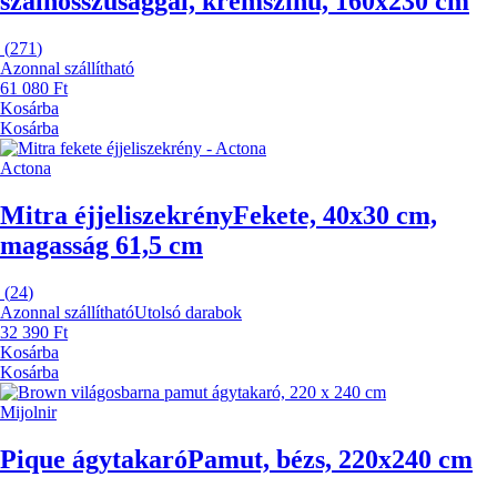
szálhosszúsággal, krémszínű, 160x230 cm
(
271
)
Azonnal szállítható
61 080 Ft
Kosárba
Kosárba
Actona
Mitra éjjeliszekrény
Fekete, 40x30 cm,
magasság 61,5 cm
(
24
)
Azonnal szállítható
Utolsó darabok
32 390 Ft
Kosárba
Kosárba
Mijolnir
Pique ágytakaró
Pamut, bézs, 220x240 cm