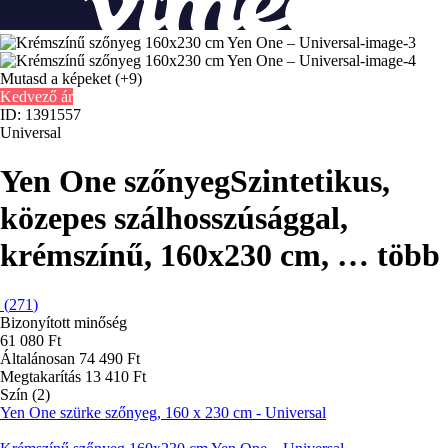
Mutasd a képeket
(+9)
Kedvező ár
ID: 1391557
Universal
Yen One szőnyeg
Szintetikus,
közepes szálhosszúsággal,
krémszínű, 160x230 cm
, …
több
(
271
)
Bizonyított minőség
61 080 Ft
Általánosan 74 490 Ft
Megtakarítás 13 410 Ft
Szín (2)
Yen One szürke szőnyeg, 160 x 230 cm - Universal