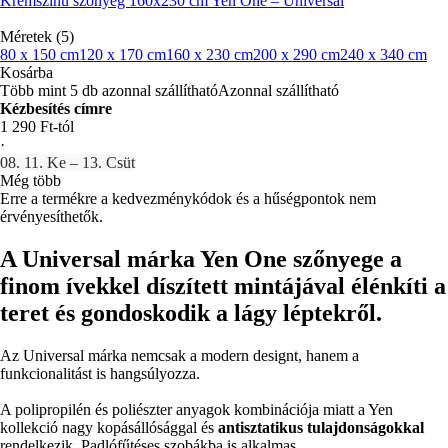
Krémszínű szőnyeg 160x230 cm Yen One – Universal
Méretek (5)
80 x 150 cm
120 x 170 cm
160 x 230 cm
200 x 290 cm
240 x 340 cm
Kosárba
Több mint 5 db azonnal szállítható
Azonnal szállítható
Kézbesítés címre
1 290 Ft-tól
·
08. 11. Ke – 13. Csüt
Még több
Erre a termékre a kedvezménykódok és a hűségpontok nem
érvényesíthetők.
A Universal márka Yen One szőnyege a
finom ívekkel díszített mintájával élénkíti a
teret és gondoskodik a lágy léptekről.
Az Universal márka nemcsak a modern designt, hanem a
funkcionalitást is hangsúlyozza.
A polipropilén és poliészter anyagok kombinációja miatt a Yen
kollekció nagy kopásállósággal és
antisztatikus tulajdonságokkal
rendelkezik. Padlófűtéses szobákba is alkalmas.