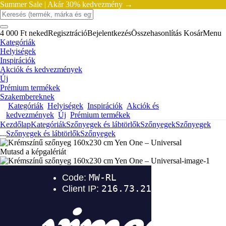
Summer Sale |
Akár 30% kedvezmény →
4 000 Ft neked
Regisztráció
Bejelentkezés
Összehasonlítás
Kosár
Menu
Kategóriák
Helyiségek
Inspirációk
Akciók és kedvezmények
Új
Prémium termékek
Szakembereknek
Kategóriák
Helyiségek
Inspirációk
Akciók és
kedvezmények
Új
Prémium termékek
Kezdőlap
Kategóriák
Szőnyegek és lábtörlők
Szőnyegek
Szőnyegek
...
Szőnyegek és lábtörlők
Szőnyegek
Mutasd a képgalériát