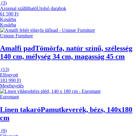
(
3
)
Azonnal szállítható
Utolsó darabok
61 590 Ft
Kosárba
Kosárba
Unique Furniture
Amalfi pad
Tömörfa, natúr színű, szélesség
140 cm, mélység 34 cm, magasság 45 cm
(
13
)
Elfogyott
183 990 Ft
Megfigyelés
Euromant
Linen takaró
Pamutkeverék, bézs, 140x180
cm
(
9
)