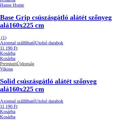
Hanse Home
Base Grip csúszásgátló alátét szőnyeg
alá
160x225 cm
(
1
)
Azonnal szállítható
Utolsó darabok
11 190 Ft
Kosárba
Kosárba
Premium
Újdonság
Vikosa
Solid csúszásgátló alátét szőnyeg
alá
160x225 cm
Azonnal szállítható
Utolsó darabok
11 190 Ft
Kosárba
Kosárba