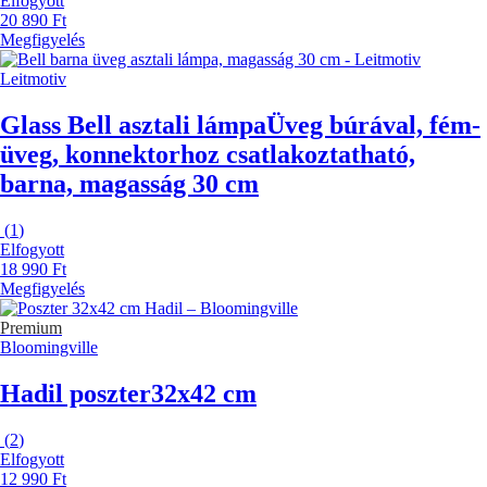
Elfogyott
20 890 Ft
Megfigyelés
Leitmotiv
Glass Bell asztali lámpa
Üveg búrával, fém-
üveg, konnektorhoz csatlakoztatható,
barna, magasság 30 cm
(
1
)
Elfogyott
18 990 Ft
Megfigyelés
Premium
Bloomingville
Hadil poszter
32x42 cm
(
2
)
Elfogyott
12 990 Ft