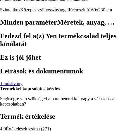
Szintetikus
Közepes szálhosszúsággal
Krémszínű
160x230 cm
Minden paraméter
Méretek, anyag, …
Fedezd fel a(z) Yen termékcsalád teljes
kínálatát
Ez is jól jöhet
Leírások és dokumentumok
Tanúsítvány
Termékkel kapcsolatos kérdés
Segítségre van szükséged a paraméterekkel vagy a választással
kapcsolatban?
Termék értékelése
4.9
Értékelések száma
(
271
)