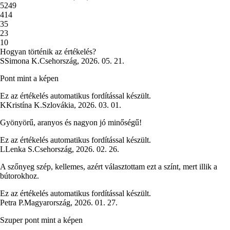
5
249
4
14
3
5
2
3
1
0
Hogyan történik az értékelés?
S
Simona K.
Csehország
,
2026. 05. 21.
Pont mint a képen
Ez az értékelés automatikus fordítással készült.
K
Kristína K.
Szlovákia
,
2026. 03. 01.
Gyönyörű, aranyos és nagyon jó minőségű!
Ez az értékelés automatikus fordítással készült.
L
Lenka S.
Csehország
,
2026. 02. 26.
A szőnyeg szép, kellemes, azért választottam ezt a színt, mert illik a
bútorokhoz.
Ez az értékelés automatikus fordítással készült.
Petra P.
Magyarország
,
2026. 01. 27.
Szuper pont mint a képen