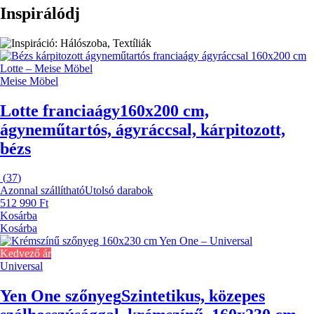
Inspirálódj
Meise Möbel
Lotte franciaágy
160x200 cm,
ágyneműtartós, ágyráccsal, kárpitozott,
bézs
(
37
)
Azonnal szállítható
Utolsó darabok
512 990 Ft
Kosárba
Kosárba
Kedvező ár
Universal
Yen One szőnyeg
Szintetikus, közepes