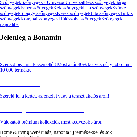
Szőnyegek
Szőnyegek · Universal
Universal
Bézs szőnyegek
Sárga
szőnyegek
Fehér szőnyegek
Kék szőnyegek
Lila szőnyegek
Szürke
szőnyegek
Shaggy szőnyegek
Kerek szőnyegek
Juta szőnyegek
Türkiz
szőnyegek
Konyhai szőnyegek
Hálószoba szőnyegek
Szőnyegek
nappaliba
Jelenleg a Bonamin
Summer Sale: Akár 30% kedvezmény
Szerezd be, amit kiszemeltél! Most akár 30% kedvezmény több mint
10 000 termékre
Kerti akciók
Szereld fel a kertet, az erkélyt vagy a teraszt akciós áron!
Akciós prémium termékek
Válogatott prémium kollekciók most kedvezőbb áron
Home & living webáruház, naponta új termékekkel és sok