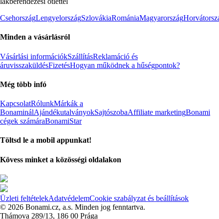
lakberendezési ötlettel
Csehország
Lengyelország
Szlovákia
Románia
Magyarország
Horvátorsz
Minden a vásárlásról
Vásárlási információk
Szállítás
Reklamáció és
áruvisszaküldés
Fizetés
Hogyan működnek a hűségpontok?
Még több infó
Kapcsolat
Rólunk
Márkák a
Bonaminál
Ajándékutalványok
Sajtószoba
Affiliate marketing
Bonami
cégek számára
BonamiStar
Töltsd le a mobil appunkat!
Kövess minket a közösségi oldalakon
Üzleti feltételek
Adatvédelem
Cookie szabályzat és beállítások
© 2026 Bonami.cz, a.s. Minden jog fenntartva.
Thámova 289/13, 186 00 Prága