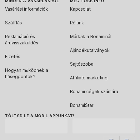
MINDEN A VÁSÁRLÁSRÓL
MÉG TÖBB INFÓ
Vásárlási információk
Kapcsolat
Szállítás
Rólunk
Reklamáció és
Márkák a Bonaminál
áruvisszaküldés
Ajándékutalványok
Fizetés
Sajtószoba
Hogyan működnek a
hűségpontok?
Affiliate marketing
Bonami cégek számára
BonamiStar
TÖLTSD LE A MOBIL APPUNKAT!