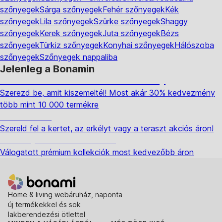
szőnyegek
Sárga szőnyegek
Fehér szőnyegek
Kék
szőnyegek
Lila szőnyegek
Szürke szőnyegek
Shaggy
szőnyegek
Kerek szőnyegek
Juta szőnyegek
Bézs
szőnyegek
Türkiz szőnyegek
Konyhai szőnyegek
Hálószoba
szőnyegek
Szőnyegek nappaliba
Jelenleg a Bonamin
Summer Sale: Akár 30% kedvezmény
Szerezd be, amit kiszemeltél! Most akár 30% kedvezmény
több mint 10 000 termékre
Kerti akciók
Szereld fel a kertet, az erkélyt vagy a teraszt akciós áron!
Akciós prémium termékek
Válogatott prémium kollekciók most kedvezőbb áron
Home & living webáruház, naponta
új termékekkel és sok
lakberendezési ötlettel