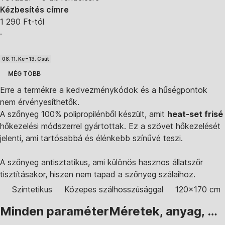
Kézbesítés címre
1 290 Ft-tól
·
08. 11. Ke – 13. Csüt
MÉG TÖBB
Erre a termékre a kedvezménykódok és a hűségpontok
nem érvényesíthetők.
A szőnyeg 100% polipropilénből készült, amit
heat-set frisé
hőkezelési módszerrel gyártottak. Ez a szövet hőkezelését
jelenti, ami tartósabbá és élénkebb színűvé teszi.
A szőnyeg antisztatikus, ami különös hasznos állatszőr
tisztításakor, hiszen nem tapad a szőnyeg szálaihoz.
Szintetikus
Közepes szálhosszúsággal
120x170 cm
Minden paraméter
Méretek, anyag, …