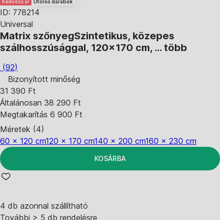
Kedvező ár
Utolsó darabok
ID: 778214
Universal
Matrix szőnyeg
Szintetikus, közepes
szálhosszúsággal, 120x170 cm
, …
több
(
92
)
Bizonyított minőség
31 390 Ft
Általánosan 38 290 Ft
Megtakarítás 6 900 Ft
Méretek (4)
60 x 120 cm
120 x 170 cm
140 x 200 cm
160 x 230 cm
KOSÁRBA
4 db azonnal szállítható
További > 5 db rendelésre