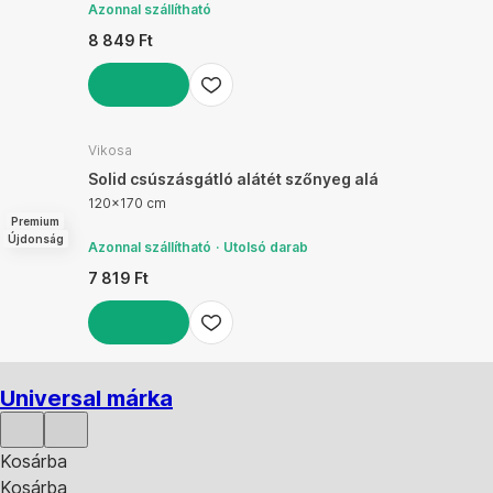
Azonnal szállítható
8 849 Ft
KOSÁRBA
Vikosa
Solid csúszásgátló alátét szőnyeg alá
120x170 cm
Premium
Újdonság
Azonnal szállítható
Utolsó darab
7 819 Ft
KOSÁRBA
Universal márka
Kosárba
Kosárba