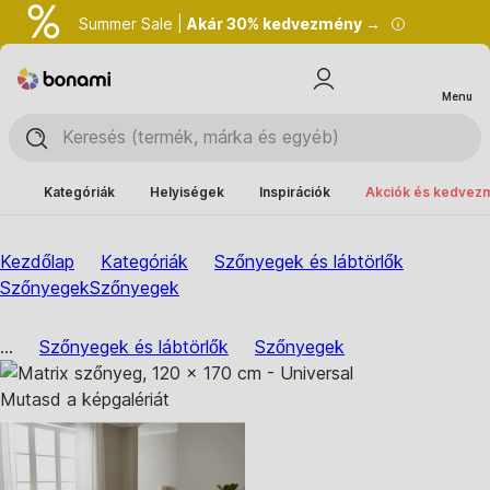
Summer Sale |
Akár 30% kedvezmény →
Menu
Kategóriák
Helyiségek
Inspirációk
Akciók és kedvez
Kezdőlap
Kategóriák
Szőnyegek és lábtörlők
Szőnyegek
Szőnyegek
...
Szőnyegek és lábtörlők
Szőnyegek
Mutasd a képgalériát