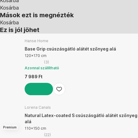
Kosárba
Kosárba
Mások ezt is megnézték
Kosárba
Ez is jól jöhet
Hanse Home
Base Grip csúszásgátló alátét szőnyeg alá
120x170 cm
(
3
)
Azonnal szállítható
7 989 Ft
KOSÁRBA
Lorena Canals
Natural Latex-coated S csúszásgátló alátét szőnyeg
alá
Premium
110x150 cm
(
22
)