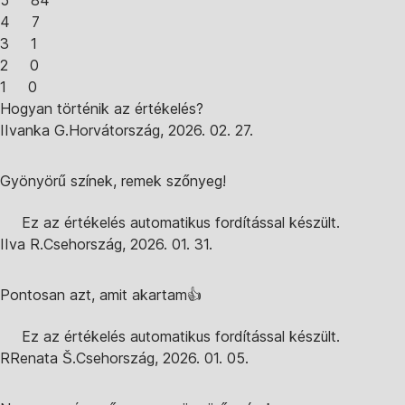
5
84
4
7
3
1
2
0
1
0
Hogyan történik az értékelés?
I
Ivanka G.
Horvátország
,
2026. 02. 27.
Gyönyörű színek, remek szőnyeg!
Ez az értékelés automatikus fordítással készült.
I
Iva R.
Csehország
,
2026. 01. 31.
Pontosan azt, amit akartam👍
Ez az értékelés automatikus fordítással készült.
R
Renata Š.
Csehország
,
2026. 01. 05.