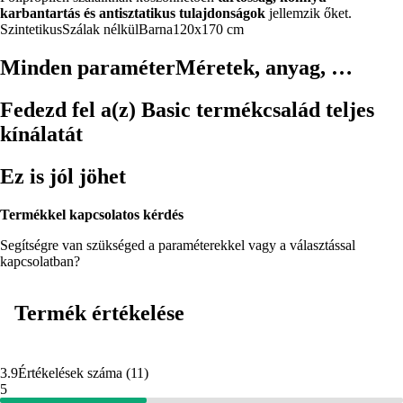
karbantartás és antisztatikus tulajdonságok
jellemzik őket.
Szintetikus
Szálak nélkül
Barna
120x170 cm
Minden paraméter
Méretek, anyag, …
Fedezd fel a(z) Basic termékcsalád teljes
kínálatát
Ez is jól jöhet
Termékkel kapcsolatos kérdés
Segítségre van szükséged a paraméterekkel vagy a választással
kapcsolatban?
Termék értékelése
3.9
Értékelések száma
(
11
)
5