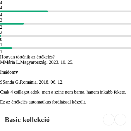
4
4
4
3
2
2
0
1
1
Hogyan történik az értékelés?
M
Mária L.
Magyarország
,
2023. 10. 25.
Imádom♥️
S
Sanda G.
Románia
,
2018. 06. 12.
Csak 4 csillagot adok, mert a színe nem barna, hanem inkább fekete.
Ez az értékelés automatikus fordítással készült.
Basic kollekció