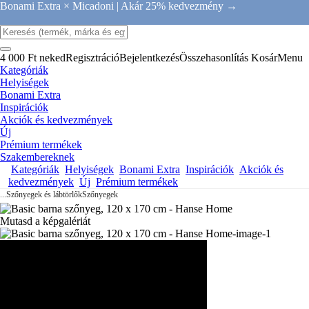
Bonami Extra × Micadoni |
Akár 25% kedvezmény →
4 000 Ft neked
Regisztráció
Bejelentkezés
Összehasonlítás
Kosár
Menu
Kategóriák
Helyiségek
Bonami Extra
Inspirációk
Akciók és kedvezmények
Új
Prémium termékek
Szakembereknek
Kategóriák
Helyiségek
Bonami Extra
Inspirációk
Akciók és
kedvezmények
Új
Prémium termékek
...
Szőnyegek és lábtörlők
Szőnyegek
Mutasd a képgalériát