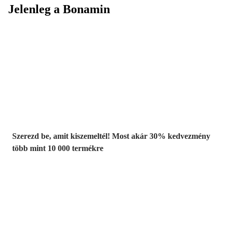
Jelenleg a Bonamin
Summer Sale:
Akár 30%
kedvezmény
Szerezd be, amit kiszemeltél! Most akár 30% kedvezmény
több mint 10 000 termékre
Kerti akciók