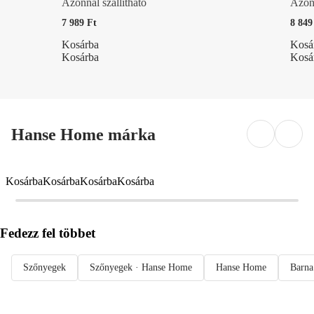
Azonnal szállítható
Azonn
7 989 Ft
8 849
Kosárba
Kosá
Kosárba
Kosá
Hanse Home márka
Kosárba
Kosárba
Kosárba
Kosárba
Fedezz fel többet
Szőnyegek
Szőnyegek · Hanse Home
Hanse Home
Barna