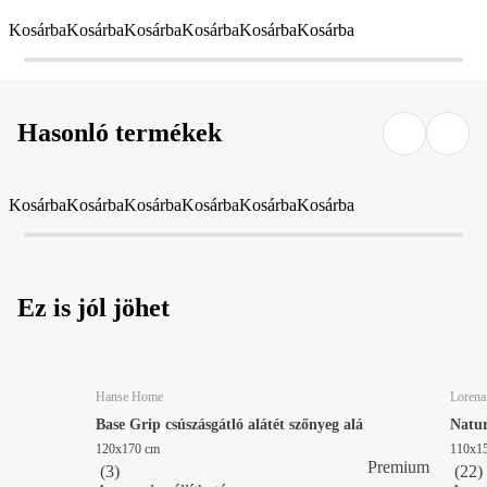
Kosárba
Kosárba
Kosárba
Kosárba
Kosárba
Kosárba
Hasonló termékek
Kosárba
Kosárba
Kosárba
Kosárba
Kosárba
Kosárba
Ez is jól jöhet
Hanse Home
Lorena
Base Grip csúszásgátló alátét szőnyeg alá
Natur
120x170 cm
110x1
Premium
(
3
)
(
22
)