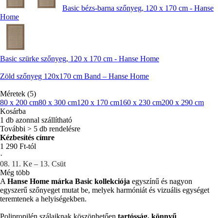
Basic bézs-barna szőnyeg, 120 x 170 cm - Hanse
Home
Basic szürke szőnyeg, 120 x 170 cm - Hanse Home
Zöld szőnyeg 120x170 cm Band – Hanse Home
Méretek (5)
80 x 200 cm
80 x 300 cm
120 x 170 cm
160 x 230 cm
200 x 290 cm
Kosárba
1 db azonnal szállítható
További > 5 db rendelésre
Kézbesítés címre
1 290 Ft-tól
·
08. 11. Ke – 13. Csüt
Még több
A
Hanse Home márka Basic kollekciója
egyszínű és nagyon
egyszerű szőnyeget mutat be, melyek harmóniát és vizuális egységet
teremtenek a helyiségekben.
Polipropilén szálaiknak köszönhetően
tartósság, könnyű