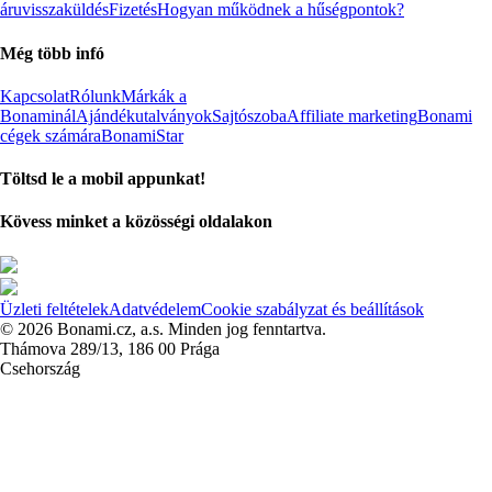
áruvisszaküldés
Fizetés
Hogyan működnek a hűségpontok?
Még több infó
Kapcsolat
Rólunk
Márkák a
Bonaminál
Ajándékutalványok
Sajtószoba
Affiliate marketing
Bonami
cégek számára
BonamiStar
Töltsd le a mobil appunkat!
Kövess minket a közösségi oldalakon
Üzleti feltételek
Adatvédelem
Cookie szabályzat és beállítások
© 2026 Bonami.cz, a.s. Minden jog fenntartva.
Thámova 289/13, 186 00 Prága
Csehország