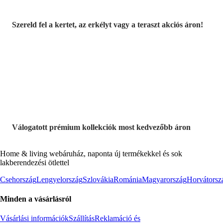
Szereld fel a kertet, az erkélyt vagy a teraszt akciós áron!
Akciós prémium
termékek
Válogatott prémium kollekciók most kedvezőbb áron
Home & living webáruház, naponta új termékekkel és sok
lakberendezési ötlettel
Csehország
Lengyelország
Szlovákia
Románia
Magyarország
Horvátorsz
Minden a vásárlásról
Vásárlási információk
Szállítás
Reklamáció és