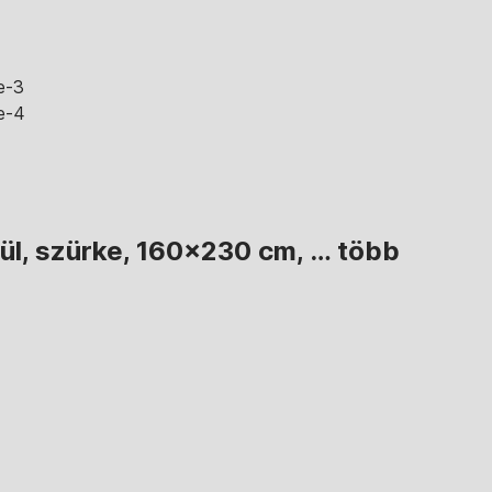
kül, szürke, 160x230 cm
, …
több