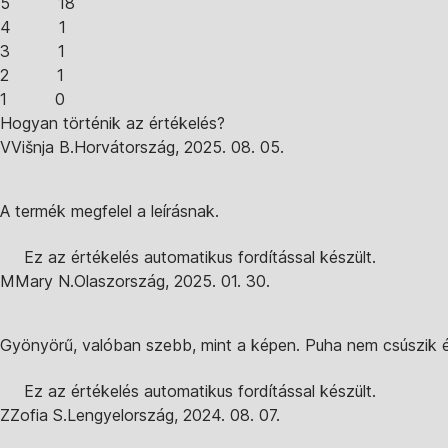
5
18
4
1
3
1
2
1
1
0
Hogyan történik az értékelés?
V
Višnja B.
Horvátország
,
2025. 08. 05.
A termék megfelel a leírásnak.
Ez az értékelés automatikus fordítással készült.
M
Mary N.
Olaszország
,
2025. 01. 30.
Gyönyörű, valóban szebb, mint a képen. Puha nem csúszik és
Ez az értékelés automatikus fordítással készült.
Z
Zofia S.
Lengyelország
,
2024. 08. 07.