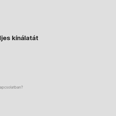
jes kínálatát
kapcsolatban?