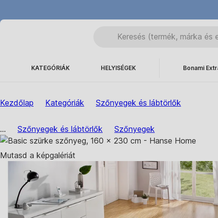
KATEGÓRIÁK
HELYISÉGEK
Bonami Extr
Kezdőlap
Kategóriák
Szőnyegek és lábtörlők
...
Szőnyegek és lábtörlők
Szőnyegek
Mutasd a képgalériát