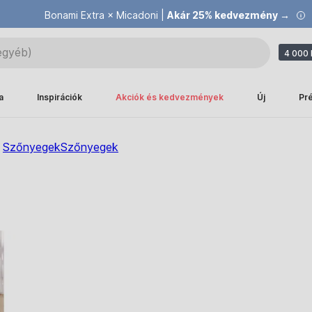
Bonami Extra × Micadoni |
Akár 25% kedvezmény →
4 000 
a
Inspirációk
Akciók és kedvezmények
Új
Pr
Szőnyegek
Szőnyegek