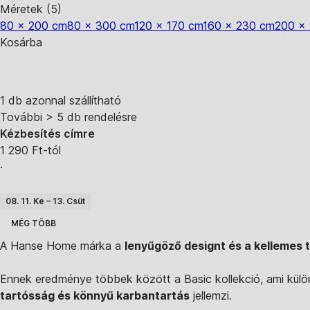
Méretek (5)
80 x 200 cm
80 x 300 cm
120 x 170 cm
160 x 230 cm
200 x
Kosárba
1 db azonnal szállítható
További > 5 db rendelésre
Kézbesítés címre
1 290 Ft-tól
·
08. 11. Ke – 13. Csüt
MÉG TÖBB
A Hanse Home márka a
lenyűgöző designt és a kellemes 
Ennek eredménye többek között a Basic kollekció, ami külö
tartósság és könnyű karbantartás
jellemzi.