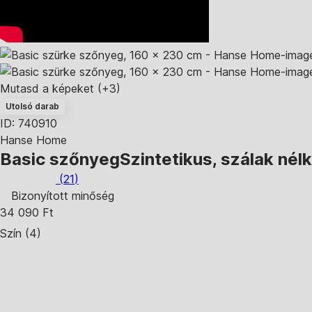
Mutasd a képeket
(+3)
Utolsó darab
ID: 740910
Hanse Home
Basic szőnyeg
Szintetikus, szálak nél
(
21
)
Bizonyított minőség
34 090 Ft
Szín (4)