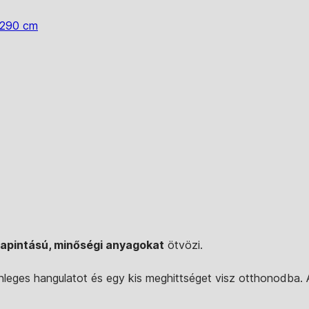
 290 cm
tapintású, minőségi anyagokat
ötvözi.
nleges hangulatot és egy kis meghittséget visz otthonodba.