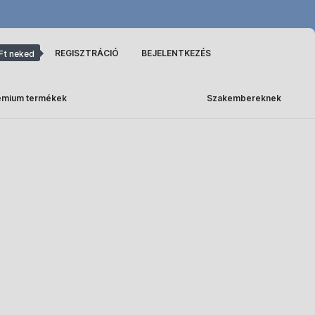
REGISZTRÁCIÓ
BEJELENTKEZÉS
Ft neked
émium termékek
Szakembereknek