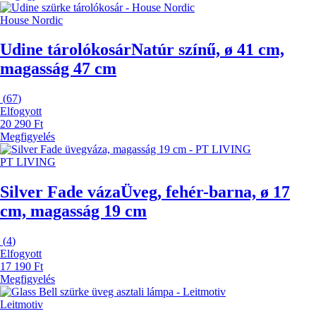
House Nordic
Udine tárolókosár
Natúr színű, ø 41 cm,
magasság 47 cm
(
67
)
Elfogyott
20 290 Ft
Megfigyelés
PT LIVING
Silver Fade váza
Üveg, fehér-barna, ø 17
cm, magasság 19 cm
(
4
)
Elfogyott
17 190 Ft
Megfigyelés
Leitmotiv