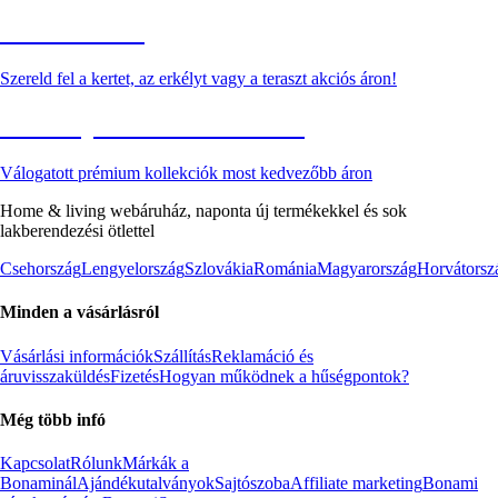
Kerti akciók
Szereld fel a kertet, az erkélyt vagy a teraszt akciós áron!
Akciós prémium termékek
Válogatott prémium kollekciók most kedvezőbb áron
Home & living webáruház, naponta új termékekkel és sok
lakberendezési ötlettel
Csehország
Lengyelország
Szlovákia
Románia
Magyarország
Horvátorsz
Minden a vásárlásról
Vásárlási információk
Szállítás
Reklamáció és
áruvisszaküldés
Fizetés
Hogyan működnek a hűségpontok?
Még több infó
Kapcsolat
Rólunk
Márkák a
Bonaminál
Ajándékutalványok
Sajtószoba
Affiliate marketing
Bonami