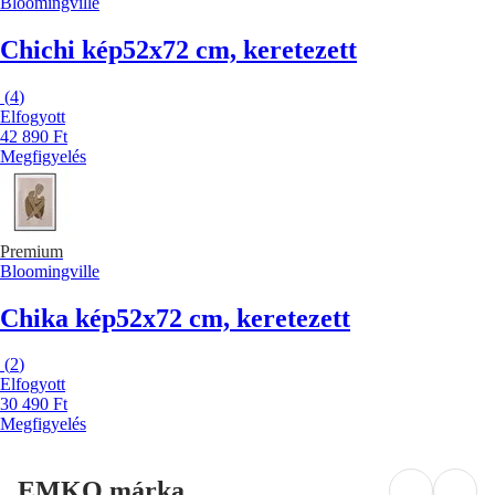
Bloomingville
Chichi kép
52x72 cm, keretezett
(
4
)
Elfogyott
42 890 Ft
Megfigyelés
Premium
Bloomingville
Chika kép
52x72 cm, keretezett
(
2
)
Elfogyott
30 490 Ft
Megfigyelés
EMKO márka