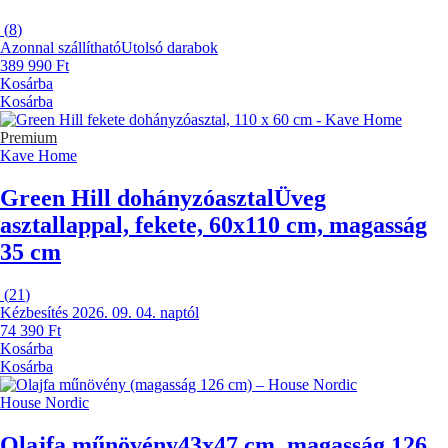
(
8
)
Azonnal szállítható
Utolsó darabok
389 990 Ft
Kosárba
Kosárba
Premium
Kave Home
Green Hill dohányzóasztal
Üveg
asztallappal, fekete, 60x110 cm, magasság
35 cm
(
21
)
Kézbesítés 2026. 09. 04. naptól
74 390 Ft
Kosárba
Kosárba
House Nordic
Olajfa műnövény
43x47 cm, magasság 126