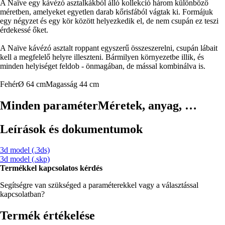
A Naïve egy kávézó asztalkákból álló kollekció három különböző
méretben, amelyeket egyetlen darab kőrisfából vágtak ki. Formájuk
egy négyzet és egy kör között helyezkedik el, de nem csupán ez teszi
érdekessé őket.
A Naïve kávézó asztalt roppant egyszerű összeszerelni, csupán lábait
kell a megfelelő helyre illeszteni. Bármilyen környezetbe illik, és
minden helyiséget feldob - önmagában, de mással kombinálva is.
Fehér
Ø 64 cm
Magasság 44 cm
Minden paraméter
Méretek, anyag, …
Leírások és dokumentumok
3d model (.3ds)
3d model (.skp)
Termékkel kapcsolatos kérdés
Segítségre van szükséged a paraméterekkel vagy a választással
kapcsolatban?
Termék értékelése