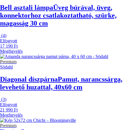
Bell asztali lámpa
Üveg búrával, üveg,
konnektorhoz csatlakoztatható, szürke,
magasság 30 cm
(
4
)
Elfogyott
17 190 Ft
Megfigyelés
Premium
Södahl
Diagonal díszpárna
Pamut, narancssárga,
levehető huzattal, 40x60 cm
(
3
)
Elfogyott
21 990 Ft
Megfigyelés
Premium