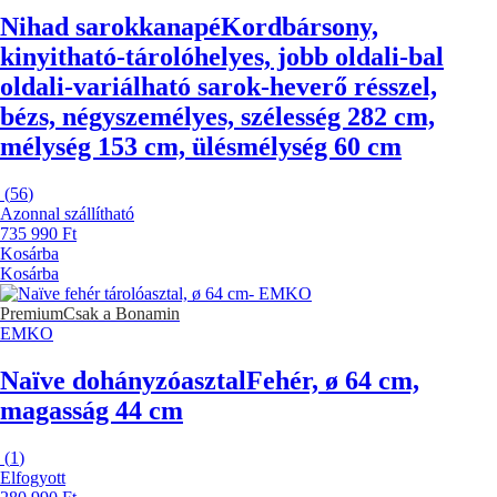
Nihad sarokkanapé
Kordbársony,
kinyitható-tárolóhelyes, jobb oldali-bal
oldali-variálható sarok-heverő résszel,
bézs, négyszemélyes, szélesség 282 cm,
mélység 153 cm, ülésmélység 60 cm
(
56
)
Azonnal szállítható
735 990 Ft
Kosárba
Kosárba
Premium
Csak a Bonamin
EMKO
Naïve dohányzóasztal
Fehér, ø 64 cm,
magasság 44 cm
(
1
)
Elfogyott