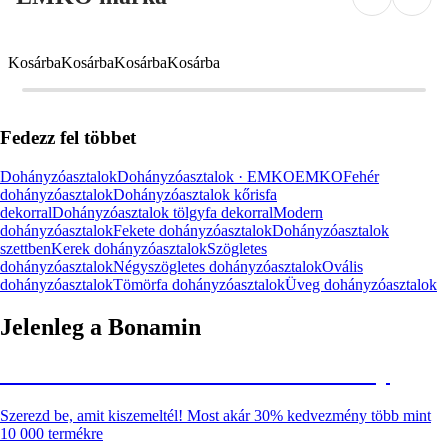
Kosárba
Kosárba
Kosárba
Kosárba
Fedezz fel többet
Dohányzóasztalok
Dohányzóasztalok · EMKO
EMKO
Fehér
dohányzóasztalok
Dohányzóasztalok kőrisfa
dekorral
Dohányzóasztalok tölgyfa dekorral
Modern
dohányzóasztalok
Fekete dohányzóasztalok
Dohányzóasztalok
szettben
Kerek dohányzóasztalok
Szögletes
dohányzóasztalok
Négyszögletes dohányzóasztalok
Ovális
dohányzóasztalok
Tömörfa dohányzóasztalok
Üveg dohányzóasztalok
Jelenleg a Bonamin
Summer Sale: Akár 30% kedvezmény
Szerezd be, amit kiszemeltél! Most akár 30% kedvezmény több mint
10 000 termékre