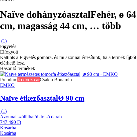
Naïve dohányzóasztal
Fehér, ø 64
cm, magasság 44 cm
, …
több
(
1
)
Figyelés
Elfogyott
Kattints a Figyelés gombra, és mi azonnal értesítünk, ha a termék újból
elérhető lesz.
Hasonló termékek
Premium
Kedvező ár
Csak a Bonamin
EMKO
Naïve étkezőasztal
Ø 90 cm
(
1
)
Azonnal szállítható
Utolsó darab
747 490 Ft
Kosárba
Kosárba