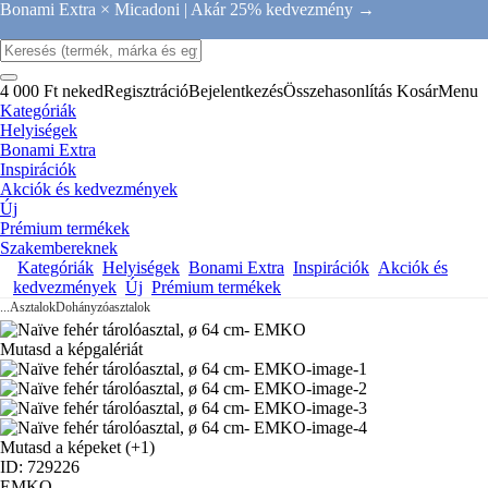
Bonami Extra × Micadoni |
Akár 25% kedvezmény →
4 000 Ft neked
Regisztráció
Bejelentkezés
Összehasonlítás
Kosár
Menu
Kategóriák
Helyiségek
Bonami Extra
Inspirációk
Akciók és kedvezmények
Új
Prémium termékek
Szakembereknek
Kategóriák
Helyiségek
Bonami Extra
Inspirációk
Akciók és
kedvezmények
Új
Prémium termékek
...
Asztalok
Dohányzóasztalok
Mutasd a képgalériát
Mutasd a képeket
(+1)
ID: 729226
EMKO