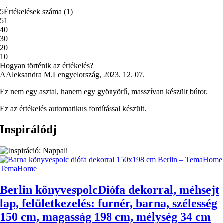
5
Értékelések száma
(
1
)
5
1
4
0
3
0
2
0
1
0
Hogyan történik az értékelés?
A
Aleksandra M.
Lengyelország
,
2023. 12. 07.
Ez nem egy asztal, hanem egy gyönyörű, masszívan készült bútor.
Ez az értékelés automatikus fordítással készült.
Inspirálódj
TemaHome
Berlin könyvespolc
Diófa dekorral, méhsejt
lap, felületkezelés: furnér, barna, szélesség
150 cm, magasság 198 cm, mélység 34 cm