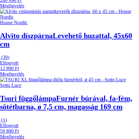
280 990 Ft
Megfigyelés
House Nordic
Alvito díszpárna
Levehető huzattal, 45x60
cm
(
39
)
Elfogyott
12 890 Ft
Megfigyelés
Sotto Luce
Tsuri függőlámpa
Furnér búrával, fa-fém,
sötétbarna, ø 7,5 cm, magasság 169 cm
(
1
)
Elfogyott
59 890 Ft
Megfigyelés