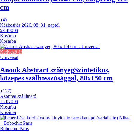
cm
(
4
)
Kézbesítés 2026. 08. 31. naptól
58 490 Ft
Kosárba
Kosárba
Kedvező ár
Universal
Anouk Abstract szőnyeg
Szintetikus,
közepes szálhosszúsággal, 80x150 cm
(
127
)
Azonnal szállítható
15 070 Ft
Kosárba
Kosárba
Bobochic Paris