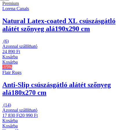
Premium
Lorena Canals
Natural Latex-coated XL csúszásgátló
alátét szőnyeg alá
190x290 cm
(
6
)
Azonnal szállítható
24 890 Ft
Kosárba
Kosárba
-15%
Flair Rugs
Anti-Slip csúszásgátló alátét szőnyeg
alá
180x270 cm
(
14
)
Azonnal szállítható
17 830 Ft
20 990 Ft
Kosárba
Kosárba