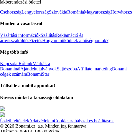
lakberendezési ötlettel
Csehország
Lengyelország
Szlovákia
Románia
Magyarország
Horvátorsz
Minden a vásárlásról
Vásárlási információk
Szállítás
Reklamáció és
áruvisszaküldés
Fizetés
Hogyan működnek a hűségpontok?
Még több infó
Kapcsolat
Rólunk
Márkák a
Bonaminál
Ajándékutalványok
Sajtószoba
Affiliate marketing
Bonami
cégek számára
BonamiStar
Töltsd le a mobil appunkat!
Kövess minket a közösségi oldalakon
Üzleti feltételek
Adatvédelem
Cookie szabályzat és beállítások
© 2026 Bonami.cz, a.s. Minden jog fenntartva.
Thámova 289/13, 186 00 Prága