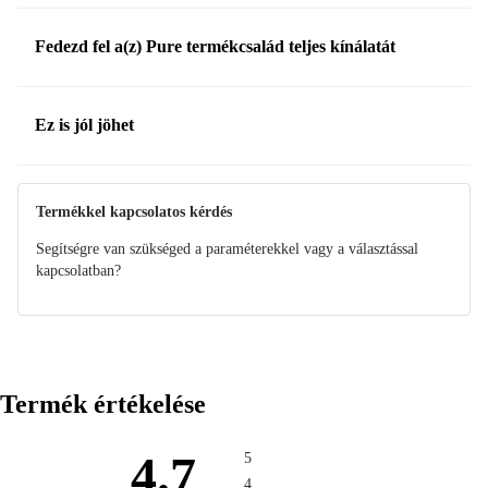
Fedezd fel a(z) Pure termékcsalád teljes kínálatát
Ez is jól jöhet
Termékkel kapcsolatos kérdés
Segítségre van szükséged a paraméterekkel vagy a választással
kapcsolatban?
Termék értékelése
4.7
5
4