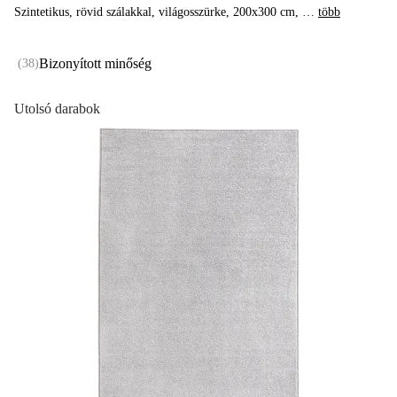
Szintetikus, rövid szálakkal, világosszürke, 200x300 cm
, …
több
Bizonyított minőség
(
38
)
Utolsó darabok