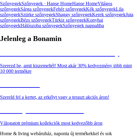
Szőnyegek
Szőnyegek · Hanse Home
Hanse Home
Világos
szőnyegek
Sárga szőnyegek
Fehér szőnyegek
Kék szőnyegek
Lila
szőnyegek
Szürke szőnyegek
Shaggy szőnyegek
Kerek szőnyegek
Juta
szőnyegek
Bézs szőnyegek
Türkiz szőnyegek
Konyhai
szőnyegek
Hálószoba szőnyegek
Szőnyegek nappaliba
Jelenleg a Bonamin
Summer Sale: Akár 30% kedvezmény
Szerezd be, amit kiszemeltél! Most akár 30% kedvezmény több mint
10 000 termékre
Kerti akciók
Szereld fel a kertet, az erkélyt vagy a teraszt akciós áron!
Akciós prémium termékek
Válogatott prémium kollekciók most kedvezőbb áron
Home & living webáruház, naponta új termékekkel és sok