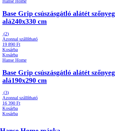
Hanse Home
Base Grip csúszásgátló alátét szőnyeg
alá
240x330 cm
(
2
)
Azonnal szállítható
19 890 Ft
Kosárba
Kosárba
Hanse Home
Base Grip csúszásgátló alátét szőnyeg
alá
190x290 cm
(
3
)
Azonnal szállítható
16 390 Ft
Kosárba
Kosárba
Hanse Home márka