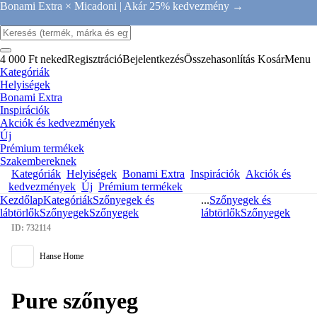
Bonami Extra × Micadoni |
Akár 25% kedvezmény →
4 000 Ft neked
Regisztráció
Bejelentkezés
Összehasonlítás
Kosár
Menu
Kategóriák
Helyiségek
Bonami Extra
Inspirációk
Akciók és kedvezmények
Új
Prémium termékek
Szakembereknek
Kategóriák
Helyiségek
Bonami Extra
Inspirációk
Akciók és
kedvezmények
Új
Prémium termékek
Kezdőlap
Kategóriák
Szőnyegek és
...
Szőnyegek és
lábtörlők
Szőnyegek
Szőnyegek
lábtörlők
Szőnyegek
ID: 732114
Hanse Home
Pure szőnyeg