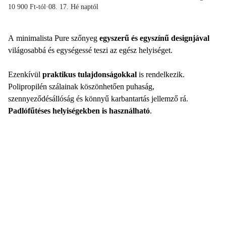
10 900 Ft-tól
·
08. 17. Hé naptól
A minimalista Pure szőnyeg
egyszerű és egyszínű designjával
világosabbá és egységessé teszi az egész helyiséget.
Ezenkívül
praktikus tulajdonságokkal
is rendelkezik.
Polipropilén szálainak köszönhetően puhaság,
szennyeződésállóság és könnyű karbantartás jellemző rá.
Padlófűtéses helyiségekben is használható
.