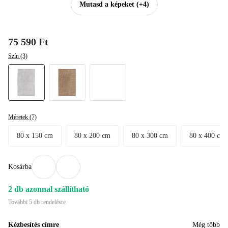
Mutasd a képeket
(+4)
75 590 Ft
Szín (3)
Méretek (7)
80 x 150 cm
80 x 200 cm
80 x 300 cm
80 x 400 cm
Kosárba
2 db azonnal szállítható
További 5 db rendelésre
Kézbesítés címre
Még több