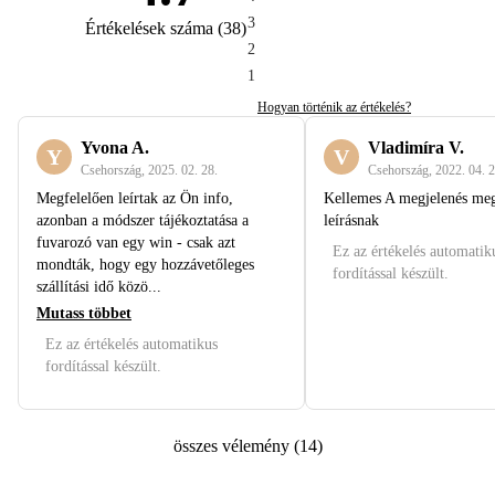
3
Értékelések száma
(
38
)
2
1
Hogyan történik az értékelés?
Yvona A.
Vladimíra V.
Y
V
Csehország
,
2025. 02. 28.
Csehország
,
2022. 04. 2
Megfelelően leírtak az Ön info,
Kellemes A megjelenés meg
azonban a módszer tájékoztatása a
leírásnak
fuvarozó van egy win - csak azt
Ez az értékelés automatik
mondták, hogy egy hozzávetőleges
fordítással készült.
szállítási idő közö...
Mutass többet
Ez az értékelés automatikus
fordítással készült.
összes vélemény
(
14
)