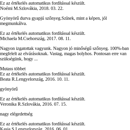
Ez az értékelés automatikus fordítással készült.
Noémi M.
Szlovákia
,
2018. 03. 22.
Gyönyörű durva gyapjú szőnyeg.Színek, mint a képen, jól
megmunkálva.
Ez az értékelés automatikus fordítással készült.
Michaela M.
Csehország
,
2017. 08. 11.
Nagyon izgatottak vagyunk. Nagyon jó minőségű szőnyeg. 100%-ban
megfelelt az elvárásoknak. Vastag, magas bolyhos. Pontosan erre van
szükségünk, hogy ...
Mutass többet
Ez az értékelés automatikus fordítással készült.
Beata R.
Lengyelország
,
2016. 10. 11.
gyönyörű
Ez az értékelés automatikus fordítással készült.
Veronika R.
Szlovákia
,
2016. 07. 15.
nagy elégedettség
Ez az értékelés automatikus fordítással készült.
Kasia S.
Lengyelország
,
2016. 06. 01.