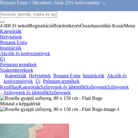
Bonami Extra × Micadoni |
Akár 25% kedvezmény →
4 000 Ft neked
Regisztráció
Bejelentkezés
Összehasonlítás
Kosár
Menu
Kategóriák
Helyiségek
Bonami Extra
Inspirációk
Akciók és kedvezmények
Új
Prémium termékek
Szakembereknek
Kategóriák
Helyiségek
Bonami Extra
Inspirációk
Akciók és
kedvezmények
Új
Prémium termékek
Kezdőlap
Kategóriák
Szőnyegek és lábtörlők
Szőnyegek
Szőnyegek
...
Szőnyegek és lábtörlők
Szőnyegek
Mutasd a képgalériát