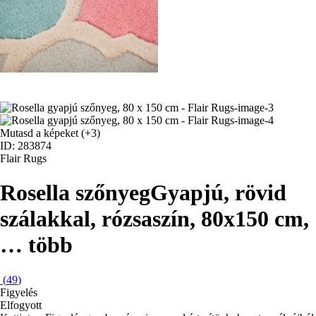
Mutasd a képeket
(+3)
ID: 283874
Flair Rugs
Rosella szőnyeg
Gyapjú, rövid
szálakkal, rózsaszín, 80x150 cm
,
…
több
(
49
)
Figyelés
Elfogyott