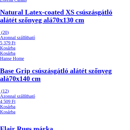
Natural Latex-coated XS csúszásgátló
alátét szőnyeg alá
70x130 cm
(
20
)
Azonnal szállítható
5 379 Ft
Kosárba
Kosárba
Hanse Home
Base Grip csúszásgátló alátét szőnyeg
alá
70x140 cm
(
12
)
Azonnal szállítható
4 509 Ft
Kosárba
Kosárba
Flair Rugs márka