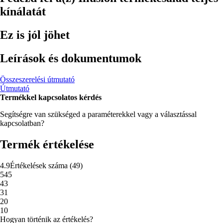
kínálatát
Ez is jól jöhet
Leírások és dokumentumok
Összeszerelési útmutató
Útmutató
Termékkel kapcsolatos kérdés
Segítségre van szükséged a paraméterekkel vagy a választással
kapcsolatban?
Termék értékelése
4.9
Értékelések száma
(
49
)
5
45
4
3
3
1
2
0
1
0
Hogyan történik az értékelés?