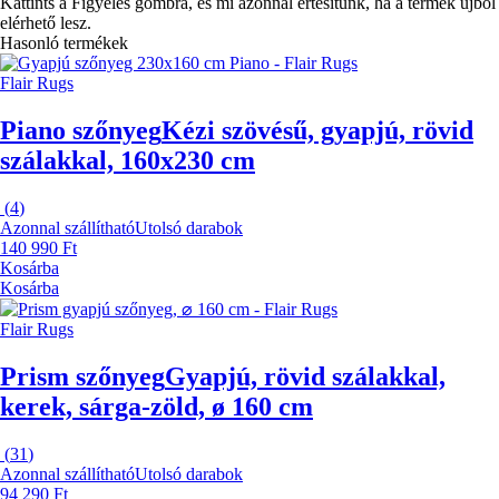
Kattints a Figyelés gombra, és mi azonnal értesítünk, ha a termék újból
elérhető lesz.
Hasonló termékek
Flair Rugs
Piano szőnyeg
Kézi szövésű, gyapjú, rövid
szálakkal, 160x230 cm
(
4
)
Azonnal szállítható
Utolsó darabok
140 990 Ft
Kosárba
Kosárba
Flair Rugs
Prism szőnyeg
Gyapjú, rövid szálakkal,
kerek, sárga-zöld, ø 160 cm
(
31
)
Azonnal szállítható
Utolsó darabok
94 290 Ft