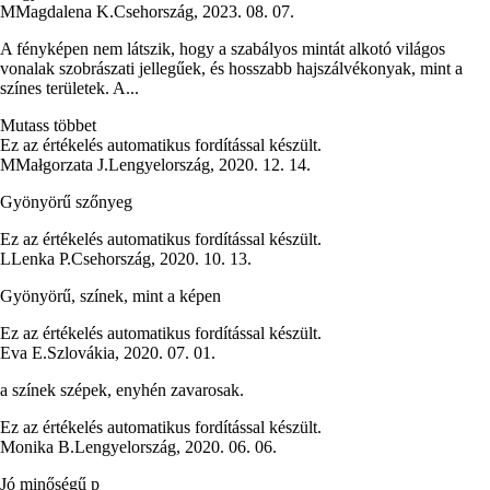
M
Magdalena K.
Csehország
,
2023. 08. 07.
A fényképen nem látszik, hogy a szabályos mintát alkotó világos
vonalak szobrászati jellegűek, és hosszabb hajszálvékonyak, mint a
színes területek. A...
Mutass többet
Ez az értékelés automatikus fordítással készült.
M
Małgorzata J.
Lengyelország
,
2020. 12. 14.
Gyönyörű szőnyeg
Ez az értékelés automatikus fordítással készült.
L
Lenka P.
Csehország
,
2020. 10. 13.
Gyönyörű, színek, mint a képen
Ez az értékelés automatikus fordítással készült.
Eva E.
Szlovákia
,
2020. 07. 01.
a színek szépek, enyhén zavarosak.
Ez az értékelés automatikus fordítással készült.
Monika B.
Lengyelország
,
2020. 06. 06.
Jó minőségű p