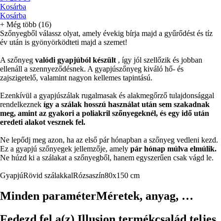
Kosárba
Kosárba
+
Még több (16)
Szőnyegből válassz olyat, amely évekig bírja majd a gyűrődést és tíz
év után is gyönyörködteti majd a szemet!
A szőnyeg
valódi gyapjúból készült
, így jól szellőzik és jobban
ellenáll a szennyeződésnek. A gyapjúszőnyeg kiváló hő- és
zajszigetelő, valamint nagyon kellemes tapintású.
Ezenkívül a gyapjúszálak rugalmasak és alakmegőrző tulajdonsággal
rendelkeznek
így a szálak hosszú használat után sem szakadnak
meg, amint az gyakori a poliakril szőnyegeknél, és egy idő után
eredeti alakot vesznek fel.
Ne lepődj meg azon, ha az első pár hónapban a szőnyeg vedleni kezd.
Ez a gyapjú szőnyegek jellemzője, amely
pár hónap múlva elmúlik.
Ne húzd ki a szálakat a szőnyegből, hanem egyszerűen csak vágd le.
Gyapjú
Rövid szálakkal
Rózsaszín
80x150 cm
Minden paraméter
Méretek, anyag, …
Fedezd fel a(z) Illusion termékcsalád teljes