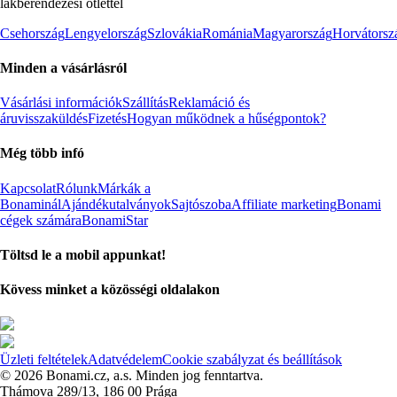
lakberendezési ötlettel
Csehország
Lengyelország
Szlovákia
Románia
Magyarország
Horvátorsz
Minden a vásárlásról
Vásárlási információk
Szállítás
Reklamáció és
áruvisszaküldés
Fizetés
Hogyan működnek a hűségpontok?
Még több infó
Kapcsolat
Rólunk
Márkák a
Bonaminál
Ajándékutalványok
Sajtószoba
Affiliate marketing
Bonami
cégek számára
BonamiStar
Töltsd le a mobil appunkat!
Kövess minket a közösségi oldalakon
Üzleti feltételek
Adatvédelem
Cookie szabályzat és beállítások
© 2026 Bonami.cz, a.s. Minden jog fenntartva.
Thámova 289/13, 186 00 Prága