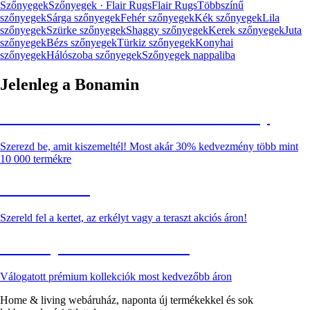
Szőnyegek
Szőnyegek · Flair Rugs
Flair Rugs
Többszínű
szőnyegek
Sárga szőnyegek
Fehér szőnyegek
Kék szőnyegek
Lila
szőnyegek
Szürke szőnyegek
Shaggy szőnyegek
Kerek szőnyegek
Juta
szőnyegek
Bézs szőnyegek
Türkiz szőnyegek
Konyhai
szőnyegek
Hálószoba szőnyegek
Szőnyegek nappaliba
Jelenleg a Bonamin
Summer Sale: Akár 30% kedvezmény
Szerezd be, amit kiszemeltél! Most akár 30% kedvezmény több mint
10 000 termékre
Kerti akciók
Szereld fel a kertet, az erkélyt vagy a teraszt akciós áron!
Akciós prémium termékek
Válogatott prémium kollekciók most kedvezőbb áron
Home & living webáruház, naponta új termékekkel és sok