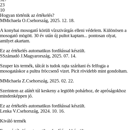
2
3
1
0
Hogyan történik az értékelés?
M
Michaela O.
Csehország
,
2025. 12. 18.
A konyhai mosogató körüli vízszivárgás elleni védelem. Különösen a
mosogató mögött. 30 év után új pultot kaptam... pontosan olyat,
amilyet akartam.
Ez az értékelés automatikus fordítással készült.
S
Számadó J.
Magyarország
,
2025. 07. 14.
Szuper kis termék, tálcát is tudok rajta szárítani és felfogja a
mosogatáskor a pultra fröccsenő vizet. Picit rövidebb mint gondoltam.
M
Michaela Z.
Csehország
,
2025. 02. 22.
Szerintem az alátét túl keskeny a legtöbb pohárhoz, de apróságokhoz
mindenképpen jó.
Ez az értékelés automatikus fordítással készült.
Lenka V.
Csehország
,
2024. 10. 16.
Kiváló termék