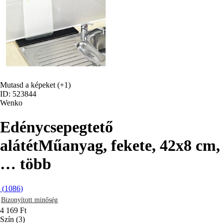
Mutasd a képeket
(+1)
ID: 523844
Wenko
Edénycsepegtető
alátét
Műanyag, fekete, 42x8 cm
,
…
több
(
1086
)
Bizonyított minőség
4 169 Ft
Szín (3)