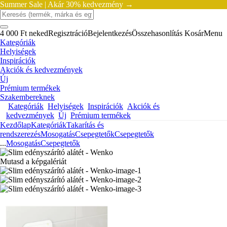
Summer Sale |
Akár 30% kedvezmény →
4 000 Ft neked
Regisztráció
Bejelentkezés
Összehasonlítás
Kosár
Menu
Kategóriák
Helyiségek
Inspirációk
Akciók és kedvezmények
Új
Prémium termékek
Szakembereknek
Kategóriák
Helyiségek
Inspirációk
Akciók és
kedvezmények
Új
Prémium termékek
Kezdőlap
Kategóriák
Takarítás és
rendszerezés
Mosogatás
Csepegtetők
Csepegtetők
...
Mosogatás
Csepegtetők
Mutasd a képgalériát