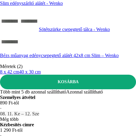
Slim edényszárító alátét - Wenko
Sötétszürke csepegtető tálca - Wenko
Bézs műanyag edénycsepegtető alátét 42x8 cm Slim – Wenko
Méretek (2)
8 x 42 cm
40 x 30 cm
KOSÁRBA
Több mint 5 db azonnal szállítható
Azonnal szállítható
Személyes átvétel
890 Ft-tól
·
08. 11. Ke – 12. Sze
Még több
Kézbesítés címre
1 290 Ft-tól
·