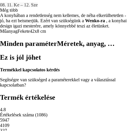
08. 11. Ke – 12. Sze
Még több
A konyhában a rendetlenség nem kellemes, de néha elkerülhetetlen -
jó, ha ezt beismerjük. Ezért van szükségünk a
Wenko-ra
, a konyhai
design igazi mesterére, amely könnyebbé teszi az életünket.
Műanyag
Fekete
42x8 cm
Minden paraméter
Méretek, anyag, …
Ez is jól jöhet
Termékkel kapcsolatos kérdés
Segítségre van szükséged a paraméterekkel vagy a választással
kapcsolatban?
Termék értékelése
4.8
Értékelések száma
(
1086
)
5
947
4
109
3
27