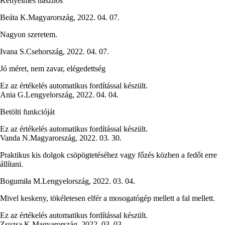
Kényelmes hasznos
Beáta K.
Magyarország
,
2022. 04. 07.
Nagyon szeretem.
Ivana S.
Csehország
,
2022. 04. 07.
Jó méret, nem zavar, elégedettség
Ez az értékelés automatikus fordítással készült.
Ania G.
Lengyelország
,
2022. 04. 04.
Betölti funkcióját
Ez az értékelés automatikus fordítással készült.
Vanda N.
Magyarország
,
2022. 03. 30.
Praktikus kis dolgok csöpögtetéséhez vagy főzés közben a fedőt erre
állítani.
Bogumiła M.
Lengyelország
,
2022. 03. 04.
Mivel keskeny, tökéletesen elfér a mosogatógép mellett a fal mellett.
Ez az értékelés automatikus fordítással készült.
Zsuzsa K.
Magyarország
,
2022. 03. 03.