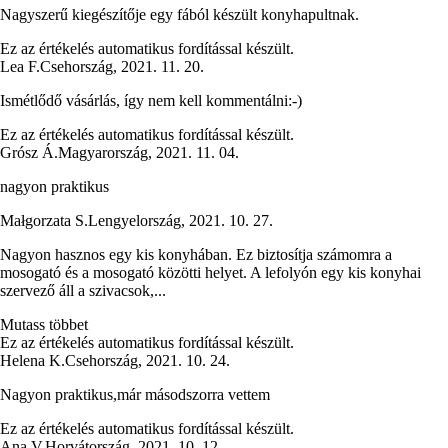
Nagyszerű kiegészítője egy fából készült konyhapultnak.
Ez az értékelés automatikus fordítással készült.
Lea F.
Csehország
,
2021. 11. 20.
Ismétlődő vásárlás, így nem kell kommentálni:-)
Ez az értékelés automatikus fordítással készült.
Grósz Á.
Magyarország
,
2021. 11. 04.
nagyon praktikus
Małgorzata S.
Lengyelország
,
2021. 10. 27.
Nagyon hasznos egy kis konyhában. Ez biztosítja számomra a
mosogató és a mosogató közötti helyet. A lefolyón egy kis konyhai
szervező áll a szivacsok,...
Mutass többet
Ez az értékelés automatikus fordítással készült.
Helena K.
Csehország
,
2021. 10. 24.
Nagyon praktikus,már másodszorra vettem
Ez az értékelés automatikus fordítással készült.
Ana V.
Horvátország
,
2021. 10. 12.