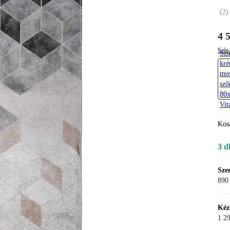
(
2
)
4 
Szín 
Szü
kré
mo
sző
80x
Vit
Kos
3 d
Sze
890 
Kéz
1 29