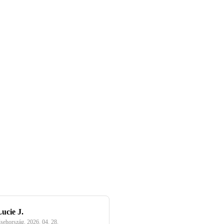
ucie J.
sehország
,
2026. 04. 28.