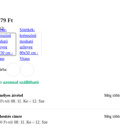
579 Ft
(2)
rke-
Sötétkék-
mszínű
krémszínű
sható
mosható
nyeg
szőnyeg
50 cm -
80x50 cm -
aus
Vitaus
árba
b azonnal szállítható
mélyes átvétel
Még több
Ft-tól
·
08. 11. Ke – 12. Sze
besítés címre
Még több
0 Ft-tól
·
08. 11. Ke – 12. Sze