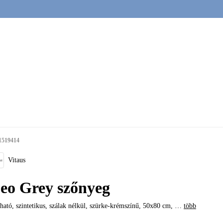
1519414
Vitaus
eo Grey szőnyeg
ató, szintetikus, szálak nélkül, szürke-krémszínű, 50x80 cm
, …
több