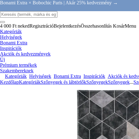
Bonami Extra × Bobochic Paris |
Akár 25% kedvezmény →
4 000 Ft neked
Regisztráció
Bejelentkezés
Összehasonlítás
Kosár
Menu
Kategóriák
Helyiségek
Bonami Extra
Inspirációk
Akciók és kedvezmények
Új
Prémium termékek
Szakembereknek
Kategóriák
Helyiségek
Bonami Extra
Inspirációk
Akciók és ked
Kezdőlap
Kategóriák
Szőnyegek és lábtörlők
Szőnyegek
Szőnyegek
...
Sz