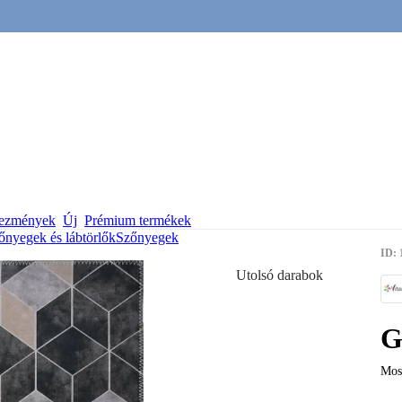
vezmények
Új
Prémium termékek
őnyegek és lábtörlők
Szőnyegek
ID: 
Utolsó darabok
G
Mosh