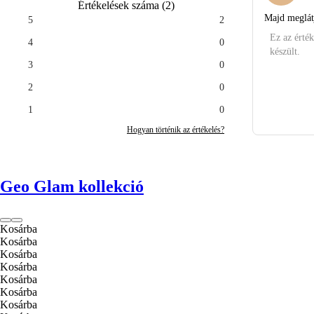
Értékelések száma
(
2
)
Majd meglátj
5
2
Ez az érték
4
0
készült.
3
0
2
0
1
0
Hogyan történik az értékelés?
Geo Glam kollekció
Kosárba
Kosárba
Kosárba
Kosárba
Kosárba
Kosárba
Kosárba