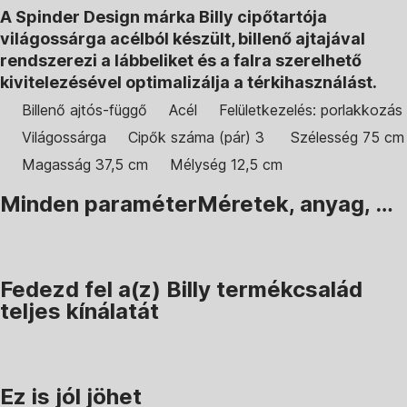
A Spinder Design márka Billy cipőtartója
világossárga acélból készült, billenő ajtajával
rendszerezi a lábbeliket és a falra szerelhető
kivitelezésével optimalizálja a térkihasználást.
Billenő ajtós-függő
Acél
Felületkezelés: porlakkozás
Világossárga
Cipők száma (pár) 3
Szélesség 75 cm
Magasság 37,5 cm
Mélység 12,5 cm
Minden paraméter
Méretek, anyag, …
Fedezd fel a(z) Billy termékcsalád
teljes kínálatát
Ez is jól jöhet