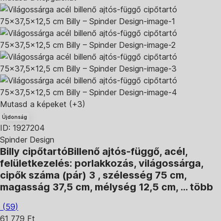
Mutasd a képeket
(+3)
Újdonság
ID: 1927204
Spinder Design
Billy cipőtartó
Billenő ajtós-függő, acél,
felületkezelés: porlakkozás, világossárga,
cipők száma (pár) 3 , szélesség 75 cm,
magasság 37,5 cm, mélység 12,5 cm
, …
több
(
59
)
61 779 Ft