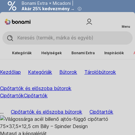
Bonami Extra × Micadoni |
Akár 25% kedvezmény →
Menu
Kategóriák
Helyiségek
Bonami Extra
Inspirációk
Kezdőlap
Kategóriák
Bútorok
Tárolóbútorok
Cipőtartók és előszoba bútorok
Cipőtartók
Cipőtartók
...
Cipőtartók és előszoba bútorok
Cipőtartók
Mutasd a képgalériát