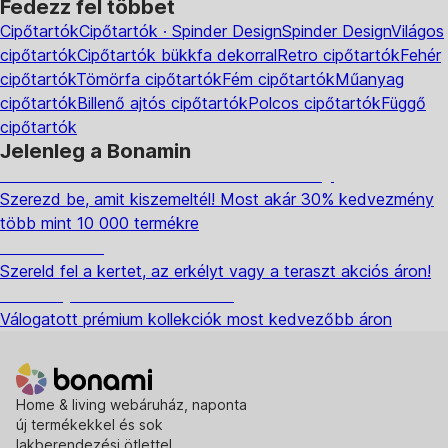
Fedezz fel többet
Cipőtartók
Cipőtartók · Spinder Design
Spinder Design
Világos
cipőtartók
Cipőtartók bükkfa dekorral
Retro cipőtartók
Fehér
cipőtartók
Tömörfa cipőtartók
Fém cipőtartók
Műanyag
cipőtartók
Billenő ajtós cipőtartók
Polcos cipőtartók
Függő
cipőtartók
Jelenleg a Bonamin
Summer Sale: Akár 30% kedvezmény
Szerezd be, amit kiszemeltél! Most akár 30% kedvezmény
több mint 10 000 termékre
Kerti akciók
Szereld fel a kertet, az erkélyt vagy a teraszt akciós áron!
Akciós prémium termékek
Válogatott prémium kollekciók most kedvezőbb áron
Home & living webáruház, naponta
új termékekkel és sok
lakberendezési ötlettel