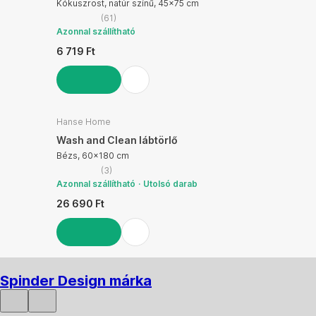
Kókuszrost, natúr színű, 45x75 cm
(
61
)
Azonnal szállítható
6 719 Ft
KOSÁRBA
Hanse Home
Wash and Clean lábtörlő
Bézs, 60x180 cm
(
3
)
Azonnal szállítható
Utolsó darab
26 690 Ft
KOSÁRBA
Spinder Design márka