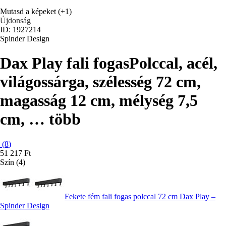
Mutasd a képeket
(+1)
Újdonság
ID: 1927214
Spinder Design
Dax Play fali fogas
Polccal, acél,
világossárga, szélesség 72 cm,
magasság 12 cm, mélység 7,5
cm
, …
több
(
8
)
51 217 Ft
Szín (4)
Fekete fém fali fogas polccal 72 cm Dax Play –
Spinder Design