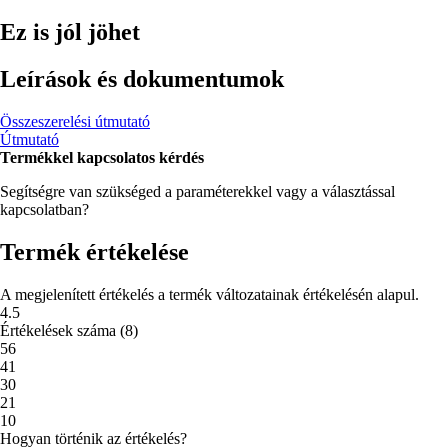
Ez is jól jöhet
Leírások és dokumentumok
Összeszerelési útmutató
Útmutató
Termékkel kapcsolatos kérdés
Segítségre van szükséged a paraméterekkel vagy a választással
kapcsolatban?
Termék értékelése
A megjelenített értékelés a termék változatainak értékelésén alapul.
4.5
Értékelések száma
(
8
)
5
6
4
1
3
0
2
1
1
0
Hogyan történik az értékelés?