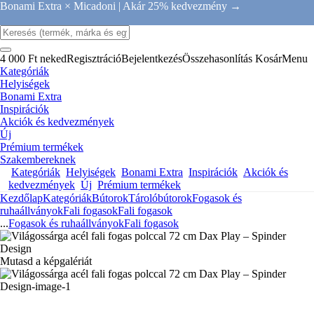
Bonami Extra × Micadoni |
Akár 25% kedvezmény →
4 000 Ft neked
Regisztráció
Bejelentkezés
Összehasonlítás
Kosár
Menu
Kategóriák
Helyiségek
Bonami Extra
Inspirációk
Akciók és kedvezmények
Új
Prémium termékek
Szakembereknek
Kategóriák
Helyiségek
Bonami Extra
Inspirációk
Akciók és
kedvezmények
Új
Prémium termékek
Kezdőlap
Kategóriák
Bútorok
Tárolóbútorok
Fogasok és
ruhaállványok
Fali fogasok
Fali fogasok
...
Fogasok és ruhaállványok
Fali fogasok
Mutasd a képgalériát