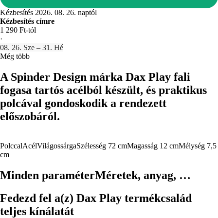
Kézbesítés 2026. 08. 26. naptól
Kézbesítés címre
1 290 Ft-tól
·
08. 26. Sze – 31. Hé
Még több
A Spinder Design márka Dax Play fali
fogasa tartós acélból készült, és praktikus
polcával gondoskodik a rendezett
előszobáról.
Polccal
Acél
Világossárga
Szélesség 72 cm
Magasság 12 cm
Mélység 7,5
cm
Minden paraméter
Méretek, anyag, …
Fedezd fel a(z) Dax Play termékcsalád
teljes kínálatát