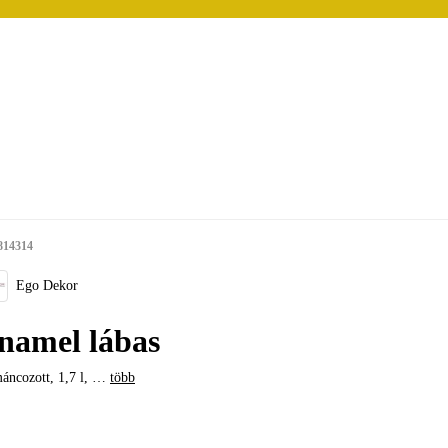
814314
Ego Dekor
namel lábas
ncozott, 1,7 l
, …
több