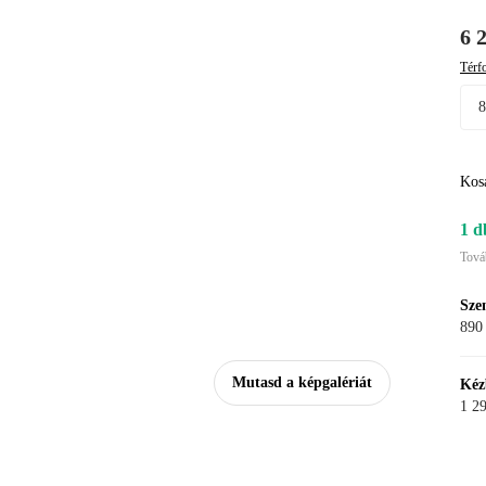
6 
Térfo
Kos
1 d
Tová
Sze
890 
Mutasd a képgalériát
Kéz
1 29