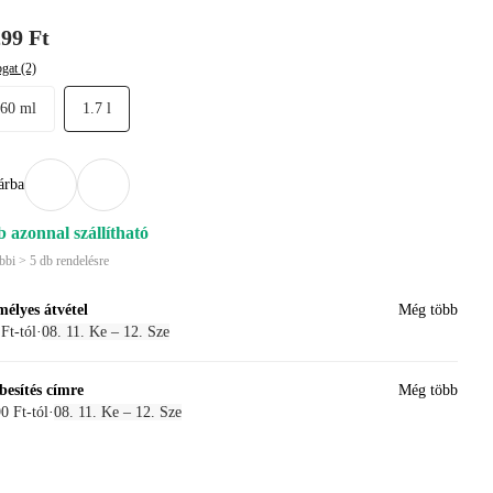
299 Ft
gat (2)
860 ml
1.7 l
árba
b azonnal szállítható
bbi > 5 db rendelésre
mélyes átvétel
Még több
Ft-tól
·
08. 11. Ke – 12. Sze
besítés címre
Még több
0 Ft-tól
·
08. 11. Ke – 12. Sze