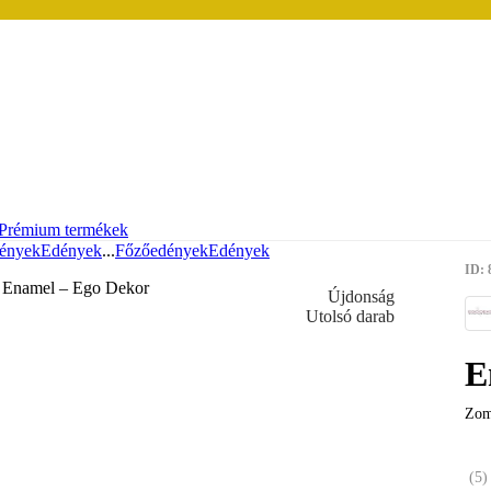
Prémium termékek
ények
Edények
...
Főzőedények
Edények
ID: 
Újdonság
Utolsó darab
E
Zomá
(
5
)