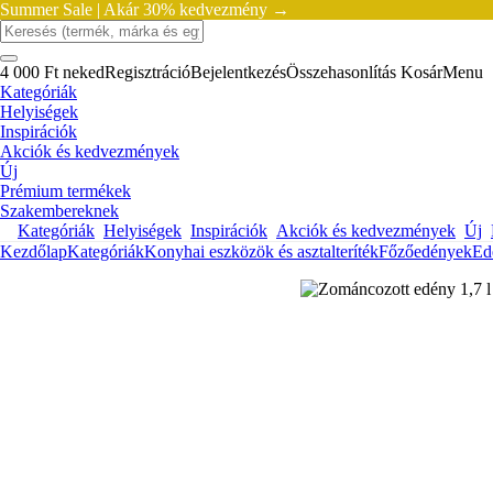
Summer Sale |
Akár 30% kedvezmény →
4 000 Ft neked
Regisztráció
Bejelentkezés
Összehasonlítás
Kosár
Menu
Kategóriák
Helyiségek
Inspirációk
Akciók és kedvezmények
Új
Prémium termékek
Szakembereknek
Kategóriák
Helyiségek
Inspirációk
Akciók és kedvezmények
Új
Kezdőlap
Kategóriák
Konyhai eszközök és asztalteríték
Főzőedények
Ed