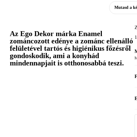
Mutasd a k
Z
Az Ego Dekor márka Enamel
1
zománcozott edénye a zománc ellenálló
felületével tartós és higiénikus főzésről
M
gondoskodik, ami a konyhád
M
mindennapjait is otthonosabbá teszi.
F
E