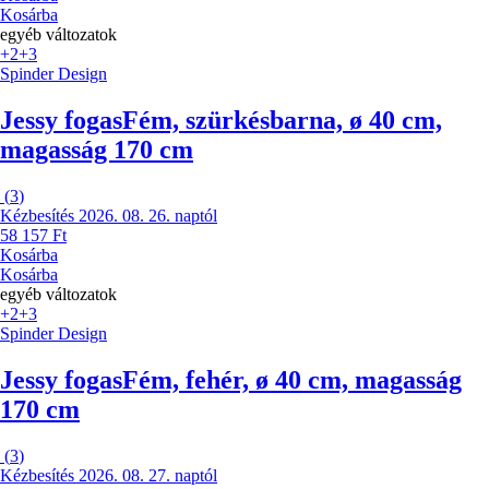
Kosárba
egyéb változatok
+2
+3
Spinder Design
Jessy fogas
Fém, szürkésbarna, ø 40 cm,
magasság 170 cm
(
3
)
Kézbesítés 2026. 08. 26. naptól
58 157 Ft
Kosárba
Kosárba
egyéb változatok
+2
+3
Spinder Design
Jessy fogas
Fém, fehér, ø 40 cm, magasság
170 cm
(
3
)
Kézbesítés 2026. 08. 27. naptól