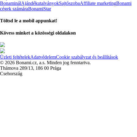
Bonaminál
Ajándékutalványok
Sajtószoba
Affiliate marketing
Bonami
cégek számára
BonamiStar
Töltsd le a mobil appunkat!
Kövess minket a közösségi oldalakon
Üzleti feltételek
Adatvédelem
Cookie szabályzat és beállítások
© 2026 Bonami.cz, a.s. Minden jog fenntartva.
Thámova 289/13, 186 00 Prága
Csehország