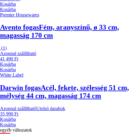
Kosárba
Kosárba
Premier Housewares
Avento fogas
Fém, aranyszínű, ø 33 cm,
magasság 170 cm
(
1
)
Azonnal szállítható
41 490 Ft
Kosárba
Kosárba
White Label
Darwin fogas
Acél, fekete, szélesség 51 cm,
mélység 44 cm, magasság 174 cm
Azonnal szállítható
Utolsó darabok
35 990 Ft
Kosárba
Kosárba
egyéb változatok