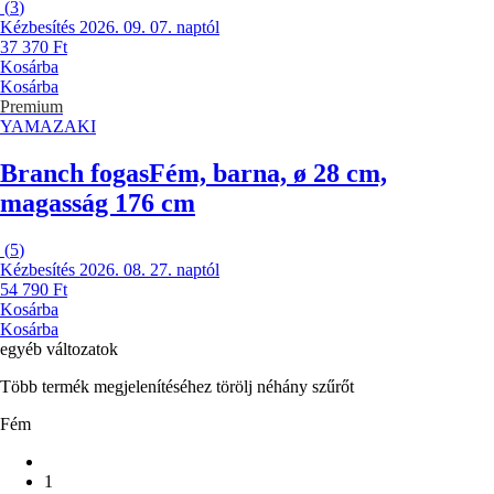
(
3
)
Kézbesítés 2026. 09. 07. naptól
37 370 Ft
Kosárba
Kosárba
Premium
YAMAZAKI
Branch fogas
Fém, barna, ø 28 cm,
magasság 176 cm
(
5
)
Kézbesítés 2026. 08. 27. naptól
54 790 Ft
Kosárba
Kosárba
egyéb változatok
Több termék megjelenítéséhez törölj néhány szűrőt
Fém
1