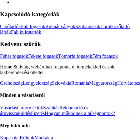
Kapcsolódó kategóriák
Cipőtartók
Fali fogasok
Ruhaállványok
Szobainasok
Törölközőtartó
létrák
Fali kulcstartók
Kedvenc szűrők
Fehér fogasok
Fekete fogasok
Tömörfa fogasok
Fém fogasok
Home & living webáruház, naponta új termékekkel és sok
lakberendezési ötlettel
Csehország
Lengyelország
Szlovákia
Románia
Magyarország
Horvátorsz
Minden a vásárlásról
Vásárlási információk
Szállítás
Reklamáció és
áruvisszaküldés
Fizetés
Hogyan működnek a hűségpontok?
Még több infó
Kapcsolat
Rólunk
Márkák a