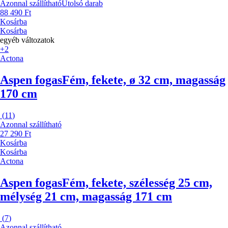
Azonnal szállítható
Utolsó darab
88 490 Ft
Kosárba
Kosárba
egyéb változatok
+2
Actona
Aspen fogas
Fém, fekete, ø 32 cm, magasság
170 cm
(
11
)
Azonnal szállítható
27 290 Ft
Kosárba
Kosárba
Actona
Aspen fogas
Fém, fekete, szélesség 25 cm,
mélység 21 cm, magasság 171 cm
(
7
)
Azonnal szállítható