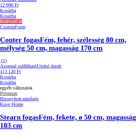
12 990 Ft
Kosárba
Kosárba
Kedvező ár
CustomForm
Conter fogas
Fém, fehér, szélesség 80 cm,
mélység 50 cm, magasság 170 cm
(
1
)
Azonnal szállítható
Utolsó darab
113 120 Ft
Kosárba
Kosárba
egyéb változatok
Premium
Bizonyított minőség
Kave Home
Stearn fogas
Fém, fekete, ø 50 cm, magasság
183 cm