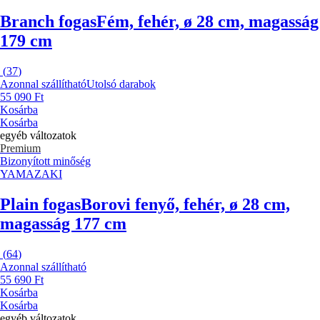
Branch fogas
Fém, fehér, ø 28 cm, magasság
179 cm
(
37
)
Azonnal szállítható
Utolsó darabok
55 090 Ft
Kosárba
Kosárba
egyéb változatok
Premium
Bizonyított minőség
YAMAZAKI
Plain fogas
Borovi fenyő, fehér, ø 28 cm,
magasság 177 cm
(
64
)
Azonnal szállítható
55 690 Ft
Kosárba
Kosárba
egyéb változatok