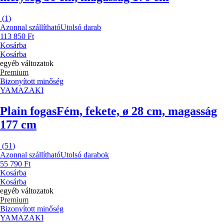
(
1
)
Azonnal szállítható
Utolsó darab
113 850 Ft
Kosárba
Kosárba
egyéb változatok
Premium
Bizonyított minőség
YAMAZAKI
Plain fogas
Fém, fekete, ø 28 cm, magasság
177 cm
(
51
)
Azonnal szállítható
Utolsó darabok
55 790 Ft
Kosárba
Kosárba
egyéb változatok
Premium
Bizonyított minőség
YAMAZAKI