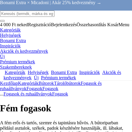
Bonami Extra × Micadoni |
Akár 25% kedvezmény →
4 000 Ft neked
Regisztráció
Bejelentkezés
Összehasonlítás
Kosár
Menu
Kategóriák
Helyiségek
Bonami Extra
Inspirációk
Akciók és kedvezmények
Új
Prémium termékek
Szakembereknek
Kategóriák
Helyiségek
Bonami Extra
Inspirációk
Akciók és
kedvezmények
Új
Prémium termékek
Kezdőlap
Kategóriák
Bútorok
Tárolóbútorok
Fogasok és
ruhaállványok
Fogasok
Fogasok
...
Fogasok és ruhaállványok
Fogasok
Fém fogasok
A fém erős és tartós, szemre és tapintásra hűvös. A bútoriparban
például asztalok, székek, padok készítésére használják, ill. lábakat,