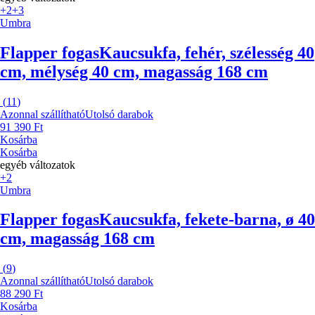
+2
+3
Umbra
Flapper fogas
Kaucsukfa, fehér, szélesség 40
cm, mélység 40 cm, magasság 168 cm
(
11
)
Azonnal szállítható
Utolsó darabok
91 390 Ft
Kosárba
Kosárba
egyéb változatok
+2
Umbra
Flapper fogas
Kaucsukfa, fekete-barna, ø 40
cm, magasság 168 cm
(
9
)
Azonnal szállítható
Utolsó darabok
88 290 Ft
Kosárba