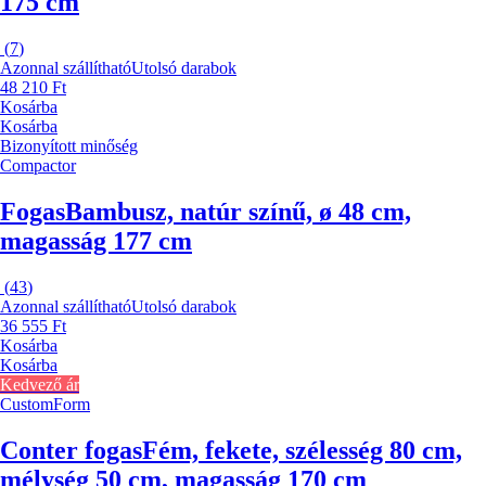
175 cm
(
7
)
Azonnal szállítható
Utolsó darabok
48 210 Ft
Kosárba
Kosárba
Bizonyított minőség
Compactor
Fogas
Bambusz, natúr színű, ø 48 cm,
magasság 177 cm
(
43
)
Azonnal szállítható
Utolsó darabok
36 555 Ft
Kosárba
Kosárba
Kedvező ár
CustomForm
Conter fogas
Fém, fekete, szélesség 80 cm,
mélység 50 cm, magasság 170 cm