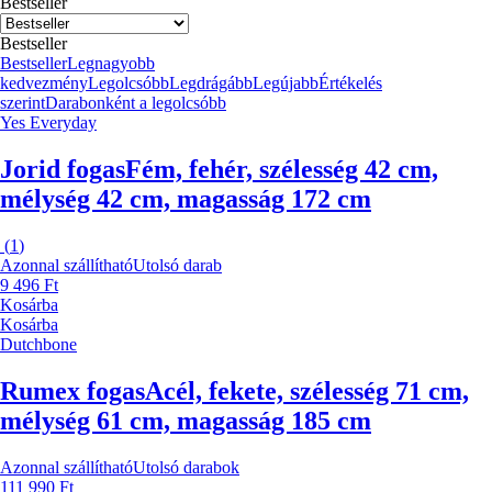
Bestseller
Bestseller
Bestseller
Legnagyobb
kedvezmény
Legolcsóbb
Legdrágább
Legújabb
Értékelés
szerint
Darabonként a legolcsóbb
Yes Everyday
Jorid fogas
Fém, fehér, szélesség 42 cm,
mélység 42 cm, magasság 172 cm
(
1
)
Azonnal szállítható
Utolsó darab
9 496 Ft
Kosárba
Kosárba
Dutchbone
Rumex fogas
Acél, fekete, szélesség 71 cm,
mélység 61 cm, magasság 185 cm
Azonnal szállítható
Utolsó darabok
111 990 Ft