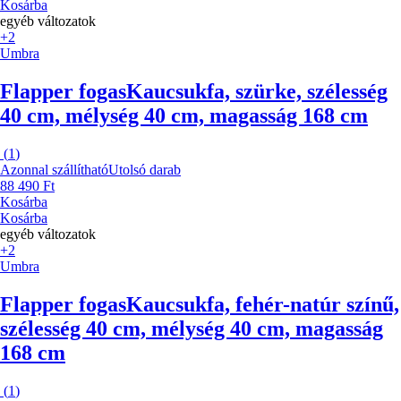
Kosárba
egyéb változatok
+2
Umbra
Flapper fogas
Kaucsukfa, szürke, szélesség
40 cm, mélység 40 cm, magasság 168 cm
(
1
)
Azonnal szállítható
Utolsó darab
88 490 Ft
Kosárba
Kosárba
egyéb változatok
+2
Umbra
Flapper fogas
Kaucsukfa, fehér-natúr színű,
szélesség 40 cm, mélység 40 cm, magasság
168 cm
(
1
)