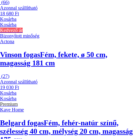
(
66
)
Azonnal szállítható
18 680 Ft
Kosárba
Kosárba
Kedvező ár
Bizonyított minőség
Actona
Vinson fogas
Fém, fekete, ø 50 cm,
magasság 181 cm
(
27
)
Azonnal szállítható
19 030 Ft
Kosárba
Kosárba
Premium
Kave Home
Belgard fogas
Fém, fehér-natúr színű,
szélesség 40 cm, mélység 20 cm, magasság