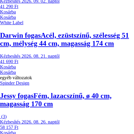
Kézbesítés 2026. 09. 02. naptól
41 290 Ft
Kosárba
Kosárba
White Label
Darwin fogas
Acél, ezüstszínű, szélesség 51
cm, mélység 44 cm, magasság 174 cm
Kézbesítés 2026. 08. 21. naptól
41 690 Ft
Kosárba
Kosárba
egyéb változatok
Spinder Design
Jessy fogas
Fém, lazacszínű, ø 40 cm,
magasság 170 cm
(
3
)
Kézbesítés 2026. 08. 26. naptól
58 157 Ft
Kosárba