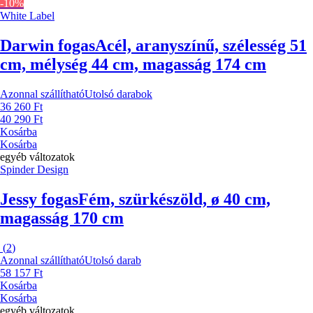
-10%
White Label
Darwin fogas
Acél, aranyszínű, szélesség 51
cm, mélység 44 cm, magasság 174 cm
Azonnal szállítható
Utolsó darabok
36 260 Ft
40 290 Ft
Kosárba
Kosárba
egyéb változatok
Spinder Design
Jessy fogas
Fém, szürkészöld, ø 40 cm,
magasság 170 cm
(
2
)
Azonnal szállítható
Utolsó darab
58 157 Ft
Kosárba
Kosárba
egyéb változatok