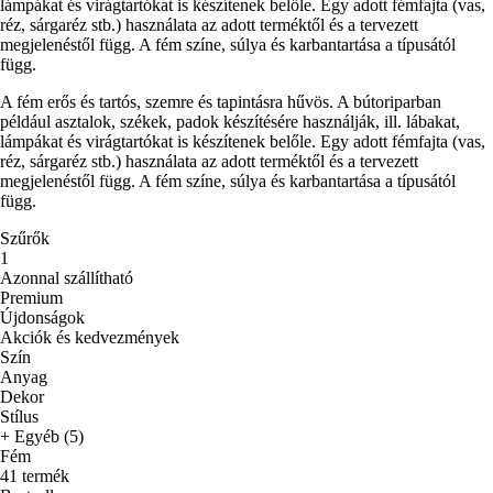
lámpákat és virágtartókat is készítenek belőle. Egy adott fémfajta (vas,
réz, sárgaréz stb.) használata az adott terméktől és a tervezett
megjelenéstől függ. A fém színe, súlya és karbantartása a típusától
függ.
A fém erős és tartós, szemre és tapintásra hűvös. A bútoriparban
például asztalok, székek, padok készítésére használják, ill. lábakat,
lámpákat és virágtartókat is készítenek belőle. Egy adott fémfajta (vas,
réz, sárgaréz stb.) használata az adott terméktől és a tervezett
megjelenéstől függ. A fém színe, súlya és karbantartása a típusától
függ.
Szűrők
1
Azonnal szállítható
Premium
Újdonságok
Akciók és kedvezmények
Szín
Anyag
Dekor
Stílus
+ Egyéb (5)
Fém
41 termék